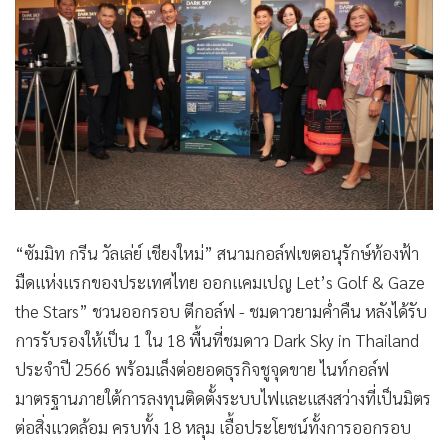
•
Good health & Well-being
•
Green Innovation & SD
•
Management & HR
•
MGR Live
•
Infographic
•
การเมือง
•
ท่องเที่ยว
•
กีฬา
•
ต่างประเทศ
“ซัมมิท กรีน วัลเล่ย์ เชียงใหม่” สนามกอล์ฟเขตอนุรักษ์ท้องฟ้า
•
Special Scoop
มืดแห่งแรกของประเทศไทย ออกแคมเปญ Let’s Golf & Gaze
•
เศรษฐกิจ-ธุรกิจ
the Stars” ชวนออกรอบ ตีกอล์ฟ - ชมดาวยามค่ำคืน หลังได้รับ
การรับรองให้เป็น 1 ใน 18 พื้นที่ชมดาว Dark Sky in Thailand
•
จีน
ประจำปี 2566 พร้อมเล็งต่อยอดธุรกิจชูจุดขาย ไนท์กอล์ฟ
•
ชุมชน-คุณภาพชีวิต
มาตรฐานภายใต้การลงทุนติดตั้งระบบไฟและแสงสว่างที่เป็นมิตร
•
อาชญากรรม
ต่อสิ่งแวดล้อม ครบทั้ง 18 หลุม เอื้อประโยชน์ทั้งการออกรอบ
•
Motoring