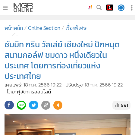
•
หน้าหลัก
หน้าหลัก
Online Section
เรื่องพิเศษ
•
ทันเหตุการณ์
•
ซัมมิท กรีน วัลเล่ย์ เชียงใหม่ ปักหมุด
ภาคใต้
•
ภูมิภาค
สนามกอล์ฟ ชมดาว หนึ่งเดียวใน
•
Online Section
ประเทศ โดยการท่องเที่ยวแห่ง
•
บันเทิง
ประเทศไทย
•
ผู้จัดการรายวัน
เผยแพร่:
18 ก.ค. 2566 19:22
ปรับปรุง:
18 ก.ค. 2566 19:22
•
คอลัมนิสต์
โดย: ผู้จัดการออนไลน์
•
ละคร
591
•
CbizReview
•
Cyber BIZ
•
ผู้จัดกวน