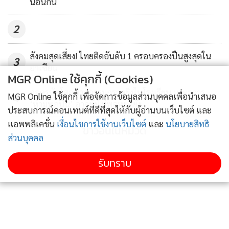
นอนกิน
2
สังคมสุดเสี่ยง! ไทยติดอันดับ 1 ครอบครองปืนสูงสุดใน
3
อาเซียน
MGR Online ใช้คุกกี้ (Cookies)
ถอดรหัสโศกนาฏกรรมกราดยิงในโรงเรียน มาตรการ
ทั้งนี้
MGR Online ใช้คุกกี้ เพื่อจัดการข้อมูลส่วนบุคคลเพื่อนำเสนอ
4
‘ห้ามพกปืน’ อาจยังไม่พอหยุดยั้ง
ประสบการณ์คอนเทนต์ที่ดีที่สุดให้กับผู้อ่านบนเว็บไซต์ และ
แอพพลิเคชั่น
เงื่อนไขการใช้งานเว็บไซต์
และ
นโยบายสิทธิ
ข่าวอื่นในหมวด
ส่วนบุคคล
สนามกอล์ฟซัมมิท กรีน วัลเล่ย์ เชียงใหม่
ได้พัฒนาและปรับโฉม
รูปแบบสนามโดยลงทุนติดตั้งระบบไฟส่องสว่างใหม่ เพื่อเพิ่ม
รับทราบ
ความสนุกสนาน ความท้าทายขณะออกรอบควบคู่ไปพร้อมกับ
การได้รับบริการของสนามที่ได้มาตรฐาน ด้วยการปรับระบบแสง
ไนท์กอล์ฟที่เป็นมิตรต่อสิ่งแวดล้อม ลดมลพิษทางแสง อันจะส่ง
ผลกระทบต่อระบบนิเวศน์ของหุบเขาในบริเวณพื้นที่อำเภอ
แม่ริม