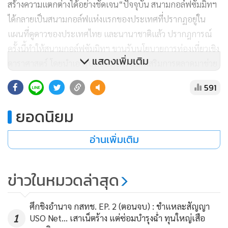
สร้างความแตกต่างได้อย่างชัดเจน
“ปัจจุบัน สนามกอล์ฟซัมมิทฯ
ได้กลายเป็นสนามกอล์ฟแห่งแรกของประเทศที่ปรากฏอยู่ใน
แผนที่ดูดาวของประเทศไทย และนานาชาติแล้ว ปรากฎการณ์
ครั้งนี้ทำให้สนามกอล์ฟซัมมิทฯ ขานรับนโยบายการท่องเที่ยวเชิง
แสดงเพิ่มเติม
ดาราศาสตร์ โดยนำเอารูปแบบกิจกรรมส่งเสริมการตลาดมาช่วย
ต่อยอดธุรกิจ เพื่อกระตุ้นเศรษฐกิจในพื้นที่จังหวัดเชียงใหม่ให้
591
คึกคักในช่วง Green Season ด้วยการออกแคมเปญ Let’s Golf
& Gaze the Stars” เชิญชวนนักกอล์ฟและนักท่องเที่ยวทั่วไป
ยอดนิยม
มาร่วมสัมผัสประการณ์ใหม่ในการออกรอบตีกอล์ฟควบคู่ไป
พร้อมกับการชมดาว”
อ่านเพิ่มเติม
ข่าวในหมวดล่าสุด
ศึกชิงอำนาจ กสทช. EP. 2 (ตอนจบ) : ชำแหละสัญญา
1
USO Net... เสาเน็ตร้าง แต่ซ่อมบำรุงฉ่ำ ทุนใหญ่เสือ