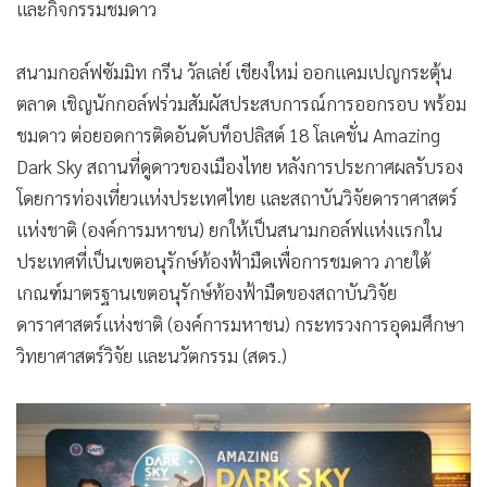
และกิจกรรมชมดาว
•
เกม
•
วิทยาศาสตร์
สนามกอล์ฟซัมมิท กรีน วัลเล่ย์ เชียงใหม่ ออกแคมเปญกระตุ้น
•
SMEs
ตลาด เชิญนักกอล์ฟร่วมสัมผัสประสบการณ์การออกรอบ พร้อม
•
หุ้น
ชมดาว ต่อยอดการติดอันดับท็อปลิสต์ 18 โลเคชั่น Amazing
•
อินโดจีน
Dark Sky สถานที่ดูดาวของเมืองไทย หลังการประกาศผลรับรอง
•
กองทุนรวม
โดยการท่องเที่ยวแห่งประเทศไทย และสถาบันวิจัยดาราศาสตร์
•
Celeb Online
แห่งชาติ (องค์การมหาชน) ยกให้เป็นสนามกอล์ฟแห่งแรกใน
•
Factcheck
ประเทศที่เป็นเขตอนุรักษ์ท้องฟ้ามืดเพื่อการชมดาว ภายใต้
•
ญี่ปุ่น
เกณฑ์มาตรฐานเขตอนุรักษ์ท้องฟ้ามืดของสถาบันวิจัย
•
News1
ดาราศาสตร์แห่งชาติ (องค์การมหาชน) กระทรวงการอุดมศึกษา
วิทยาศาสตร์วิจัย และนวัตกรรม (สดร.)
•
Gotomanager