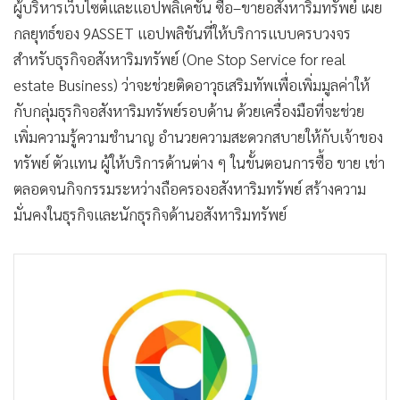
ผู้บริหารเว็บไซต์และแอปพลิเคชัน ซื้อ–ขายอสังหาริมทรัพย์ เผย
•
เกม
กลยุทธ์ของ 9ASSET แอปพลิชันที่ให้บริการแบบครบวงจร
•
วิทยาศาสตร์
สำหรับธุรกิจอสังหาริมทรัพย์ (One Stop Service for real
•
SMEs
estate Business) ว่าจะช่วยติดอาวุธเสริมทัพเพื่อเพิ่มมูลค่าให้
•
หุ้น
กับกลุ่มธุรกิจอสังหาริมทรัพย์รอบด้าน ด้วยเครื่องมือที่จะช่วย
•
อินโดจีน
เพิ่มความรู้ความชำนาญ อำนวยความสะดวกสบายให้กับเจ้าของ
•
กองทุนรวม
ทรัพย์ ตัวแทน ผู้ให้บริการด้านต่าง ๆ ในขั้นตอนการซื้อ ขาย เช่า
•
Celeb Online
ตลอดจนกิจกรรมระหว่างถือครองอสังหาริมทรัพย์ สร้างความ
•
Factcheck
มั่นคงในธุรกิจและนักธุรกิจด้านอสังหาริมทรัพย์
•
ญี่ปุ่น
•
News1
•
Gotomanager