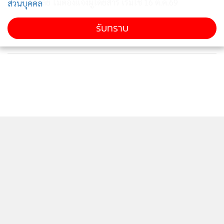
ได้เลย ไม่ต้องแจ้งผู้โดยสาร เริ่มใช้ 16 ต.ค.69
ส่วนบุคคล
Investment:
ในด้านซื้อ-ขายเพื่อการลงทุน ก็มีอสังหาริมทรัพย์
ข่าวอื่นในหมวด
รับทราบ
ให้เลือกหลากหลายรูปแบบและระดับราคา ตั้งแต่หลักแสนบาท
ไปจนถึงหลักร้อยล้านบาท และยังมีแผนขยายธุรกิจลงทุน
อสังหาริมทรัพย์ประเภทมือสองให้มากขึ้นอีกด้วย