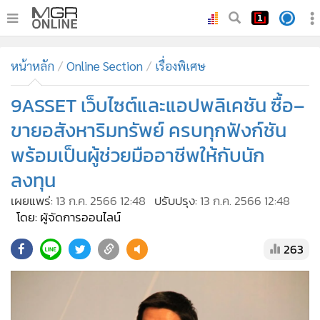
•
หน้าหลัก
หน้าหลัก
Online Section
เรื่องพิเศษ
•
ทันเหตุการณ์
•
9ASSET เว็บไซต์และแอปพลิเคชัน ซื้อ–
ภาคใต้
•
ภูมิภาค
ขายอสังหาริมทรัพย์ ครบทุกฟังก์ชัน​
•
Online Section
พร้อมเป็นผู้ช่วยมืออาชีพให้กับนัก
•
บันเทิง
ลงทุน
•
ผู้จัดการรายวัน
เผยแพร่:
13 ก.ค. 2566 12:48
ปรับปรุง:
13 ก.ค. 2566 12:48
•
คอลัมนิสต์
โดย: ผู้จัดการออนไลน์
•
ละคร
263
•
CbizReview
•
Cyber BIZ
•
ผู้จัดกวน