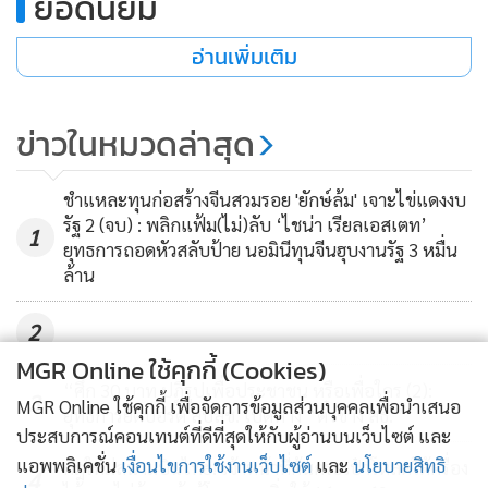
ยอดนิยม
อ่านเพิ่มเติม
ข่าวในหมวดล่าสุด
Service:
จัดเต็มในด้านการให้บริการ ซื้อ ขาย เช่า
ชำแหละทุนก่อสร้างจีนสวมรอย 'ยักษ์ล้ม' เจาะไข่แดงงบ
รัฐ 2 (จบ) : พลิกแฟ้ม(ไม่)ลับ ‘ไชน่า เรียลเอสเตท’
อสังหาริมทรัพย์ บริหารจัดการดูแลทรัพย์สิน และผู้เช่า รวมถึง
1
ยุทธการถอดหัวสลับป้าย นอมินีทุนจีนฮุบงานรัฐ 3 หมื่น
บริการด้านการออกแบบตกแต่งภายใน การจัดหาอุปกรณ์
ล้าน
เฟอร์นิเจอร์สำหรับอสังหาริมทรัพย์ประเภทที่อยู่อาศัย
2
Finance:
ด้านไฟแนนเชียล ได้ขยายธุรกิจให้บริการทางการเงิน
MGR Online ใช้คุกกี้ (Cookies)
โดยมีการรับขายฝากอสังหาริมทรัพย์ เพื่อตอบโจทย์ผู้ที่ต้องการ
“ศึก 30 บาท ปฏิรูปเพื่อประชาชน หรือเพื่อใคร (2):
3
MGR Online ใช้คุกกี้ เพื่อจัดการข้อมูลส่วนบุคคลเพื่อนำเสนอ
ยุทธการยึดบอร์ด สปสช. เปิดทาง “ตั๋วช้าง สธ.”
เข้าถึงแหล่งเงินทุนในเงื่อนไขที่ง่ายกว่าสถาบันการเงินทั่วไป
ประสบการณ์คอนเทนต์ที่ดีที่สุดให้กับผู้อ่านบนเว็บไซต์ และ
แอพพลิเคชั่น
เงื่อนไขการใช้งานเว็บไซต์
และ
นโยบายสิทธิ
กฎใหม่สนามบินไทย! เจ้าหน้าที่ค้นกระเป๋าโหลดใต้ครื่อง
4