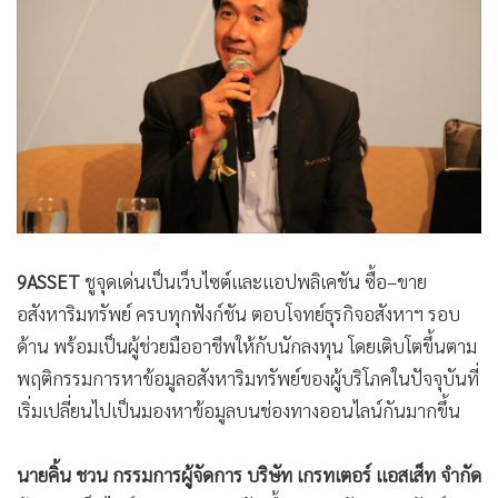
•
Good health & Well-being
•
Green Innovation & SD
•
Management & HR
•
MGR Live
•
Infographic
•
การเมือง
•
ท่องเที่ยว
•
กีฬา
•
ต่างประเทศ
9ASSET
ชูจุดเด่นเป็นเว็บไซต์และแอปพลิเคชัน ซื้อ–ขาย
•
Special Scoop
อสังหาริมทรัพย์ ครบทุกฟังก์ชัน ตอบโจทย์ธุรกิจอสังหาฯ รอบ
•
เศรษฐกิจ-ธุรกิจ
ด้าน พร้อมเป็นผู้ช่วยมืออาชีพให้กับนักลงทุน โดยเติบโตขึ้นตาม
พฤติกรรมการหาข้อมูลอสังหาริมทรัพย์ของผู้บริโภคในปัจจุบันที่
•
จีน
เริ่มเปลี่ยนไปเป็นมองหาข้อมูลบนช่องทางออนไลน์กันมากขึ้น
•
ชุมชน-คุณภาพชีวิต
•
อาชญากรรม
นายคิ้น ชวน กรรมการผู้จัดการ บริษัท เกรทเตอร์ แอสเส็ท จำกัด
•
Motoring