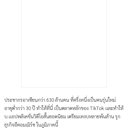
MGR Online ใช้คุกกี้ (Cookies)
MGR Online ใช้คุกกี้ เพื่อจัดการข้อมูลส่วนบุคคลเพื่อนำเสนอ
ประสบการณ์คอนเทนต์ที่ดีที่สุดให้กับผู้อ่านบนเว็บไซต์ และ
แอพพลิเคชั่น
เงื่อนไขการใช้งานเว็บไซต์
และ
นโยบายสิทธิ
ส่วนบุคคล
รับทราบ
ประชากรอาเซียนกว่า 630 ล้านคน ที่ครึ่งหนึ่งเป็นคนรุ่นใหม่
อายุต่ำกว่า 30 ปี ทำให้ที่นี่ เป็นตลาดหลักของ TikTok และทำให้
บ.แอปพลิเคชันวิดีโอสั้นยอดนิยม เตรียมเทงบหลายพันล้าน รุก
ธุรกิจอีคอมเมิร์ซ ในภูมิภาคนี้