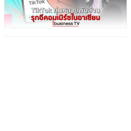
•
Good health & Well-being
•
Green Innovation & SD
•
Management & HR
•
MGR Live
•
Infographic
•
การเมือง
•
ท่องเที่ยว
•
กีฬา
•
ต่างประเทศ
•
Special Scoop
•
เศรษฐกิจ-ธุรกิจ
•
จีน
•
ชุมชน-คุณภาพชีวิต
•
อาชญากรรม
•
Motoring