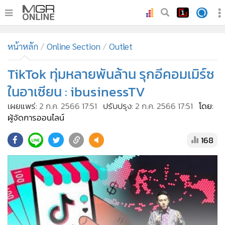
•
หน้าหลัก
หน้าหลัก
Online Section
Outlet
•
ทันเหตุการณ์
•
TikTok ทุ่มหลายพันล้าน รุกอีคอมเมิร์ซ
ภาคใต้
•
ภูมิภาค
ในอาเซียน : ibusinessTV
•
Online Section
เผยแพร่:
2 ก.ค. 2566 17:51
ปรับปรุง:
2 ก.ค. 2566 17:51
โดย:
•
บันเทิง
ผู้จัดการออนไลน์
•
ผู้จัดการรายวัน
168
•
คอลัมนิสต์
•
ละคร
•
CbizReview
•
Cyber BIZ
•
ผู้จัดกวน