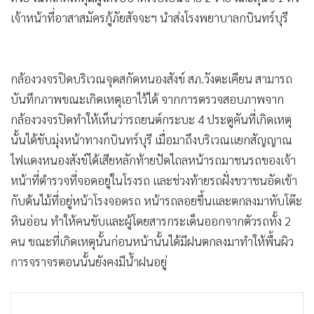
เจ้าหน้าที่อาสาสมัครกู้ภัยสัจจะฯ นำส่งโรงพยาบาลกบินทร์บุรี
กล้องวงจรปิดบริเวณจุดสกัดหนองสังข์ สภ.วังตะเคียน สามารถ
บันทึกภาพขณะเกิดเหตุเอาไว้ได้ จากการตรวจสอบภาพจาก
กล้องวงจรปิดทำให้เห็นว่ารถยนต์กระบะ 4 ประตูคันที่เกิดเหตุ
นั้นได้ขับมุ่งหน้าทางกบินทร์บุรี เมื่อมาถึงบริเวณแยกสัญญาณ
ไฟแดงหนองสังข์ได้เสียหลักท้ายปัดไถลหน้ารถมาชนรถของเจ้า
หน้าที่ตำรวจที่จอดอยู่ในโรงรถ และช่วงท้ายรถฝั่งขวาชนอัดเข้า
กับต้นไม้ที่อยู่หน้าโรงจอดรถ หน้ารถลอยขึ้นและตกลงมาทับโต๊ะ
หินอ่อน ทำให้คนขับและผู้โดยสารกระเด็นออกจากตัวรถทั้ง 2
คน ขณะที่เกิดเหตุนั้นก่อนหน้านั้นได้มีฝนตกลงมาทำให้พื้นผิว
การจราจรตอนนั้นยังคงมีน้ำฝนอยู่