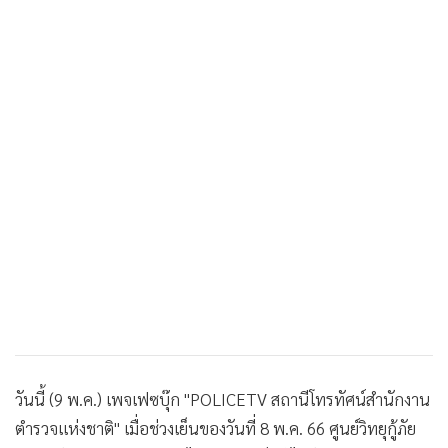
•
เกม
•
วิทยาศาสตร์
•
SMEs
•
หุ้น
•
อินโดจีน
•
กองทุนรวม
•
Celeb Online
•
Factcheck
•
ญี่ปุ่น
•
News1
•
Gotomanager
วันนี้ (9 พ.ค.) เพจเฟซบุ๊ก "POLICETV สถานีโทรทัศน์สำนักงาน
ตำรวจแห่งชาติ" เมื่อช่วงเย็นของวันที่ 8 พ.ค. 66 ศูนย์วิทยุกู้ภัย