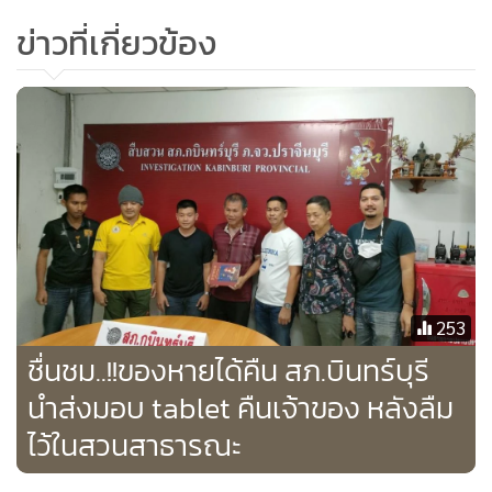
คนขับกระเด็นออกนอกรถ จากการพูดคุยกับคนขับทราบว่าได้
ข่าวที่เกี่ยวข้อง
ขับรถออกมาจากบ้านเพื่อจะมาซื้อสายไฟที่สามทหาร ก็ขับมา
ตามปกติพอมาถึงสัญญาณไฟแดงมันลื่นและรถสะบัดทำให้เกิด
เหตุดังกล่าว ก่อนหน้านั้นในพื้นที่ อ. กบินทร์บุรีได้มีลมกระโชก
แรงและมีฝนตกลงมาทำให้เกิดอุบัติเหตุหลายที่
253
ชื่นชม..!!ของหายได้คืน สภ.บินทร์บุรี
นำส่งมอบ tablet คืนเจ้าของ หลังลืม
ไว้ในสวนสาธารณะ