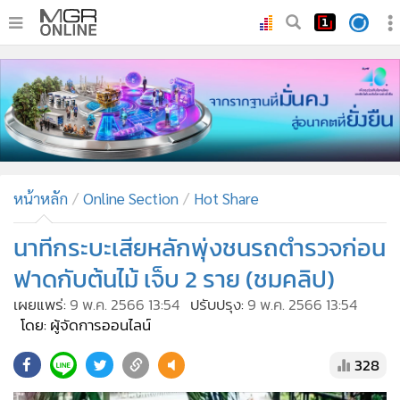
•
หน้าหลัก
•
ทันเหตุการณ์
•
ภาคใต้
•
ภูมิภาค
•
Online Section
หน้าหลัก
Online Section
Hot Share
•
บันเทิง
•
ผู้จัดการรายวัน
นาทีกระบะเสียหลักพุ่งชนรถตำรวจก่อน
•
คอลัมนิสต์
ฟาดกับต้นไม้ เจ็บ 2 ราย (ชมคลิป)
•
ละคร
เผยแพร่:
9 พ.ค. 2566 13:54
ปรับปรุง:
9 พ.ค. 2566 13:54
•
CbizReview
โดย: ผู้จัดการออนไลน์
•
Cyber BIZ
328
•
ผู้จัดกวน