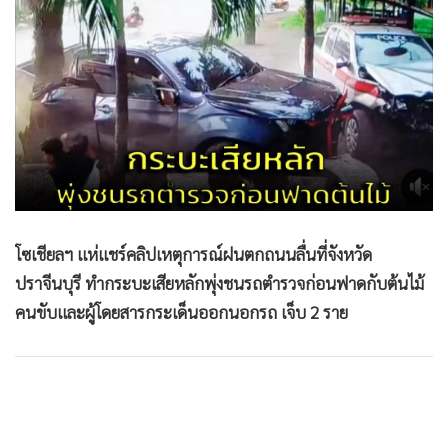
•
Good health & Well-being
•
Green Innovation & SD
•
Management & HR
•
MGR Live
•
Infographic
•
การเมือง
•
ท่องเที่ยว
•
กีฬา
•
ต่างประเทศ
โซเชียลฯ แห่แชร์คลิปเหตุการณ์ฝนตกถนนลื่นที่จังหวัด
•
Special Scoop
ปราจีนบุรี ทำกระบะเสียหลักพุ่งชนรถตำรวจก่อนฟาดกับต้นไม้
•
เศรษฐกิจ-ธุรกิจ
คนขับและผู้โดยสารกระเด็นออกนอกรถ เจ็บ 2 ราย
•
จีน
•
ชุมชน-คุณภาพชีวิต
•
อาชญากรรม
•
Motoring