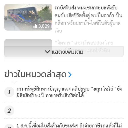
รถบัสรับส่ง พนง.ชนกระบะพังยับ
คนขับเสียชีวิตทั้งคู่ พบปืนอาก้า-ปืน
กล็อก พร้อมยาบ้า-ไอซ์ในตัวผู้บาด
3,829
เจ็บ
“จิตรกร” แซงนำรอบสอง ไทย
แลนด์ ดีเวลลอปเมนท์ หัวหิน
แสดงเพิ่มเติม
69
ข่าวในหมวดล่าสุด
ผอ.กกต.ศรีสะเกษสั่งตรวจสอบขน
คนลงคะแนนเลือกตั้ง ขณะ ปชช.ใช้
กรมทรัพย์สินทางปัญญาแจง คลิปยูทูบ “ฮลุน โซโล่” ยัง
สิทธิเลือกตั้งล่วงหน้าคึกคัก
1
272
มีลิขสิทธิ์ 50 ปี ทายาทรับสิทธิต่อได้
2
1 ส.ค.นี้เชื่อมใบสั่งค้างกับขนส่งฯ ถึงจ่ายภาษีรถแล้วก็ไม่