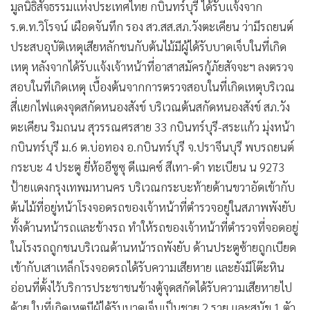
มูลนิธิสัจธรรมแห่งประเทศไทย กบินทร์บุรี ได้รับแจ้งจาก
ร.ต.ท.วิโรจน์ เผือดจันทึก รอง สว.สส.สภ.วังตะเคียน ว่ามีรถยนต์
ประสบอุบัติเหตุเสียหลักชนกับต้นไม้มีผู้ได้รับบาดเจ็บในที่เกิด
เหตุ หลังจากได้รับแจ้งเจ้าหน้าที่อาสาสมัครกู้ภัยสัจจะฯ ลงตรวจ
สอบในที่เกิดเหตุ เบื้องต้นจากการตรวจสอบในที่เกิดเหตุบริเวณ
สี่แยกไฟแดงจุดสกัดหนองสังข์ บริเวณต้นสกัดหนองสังข์ สภ.วัง
ตะเคียน ริมถนน สุวรรณศรสาย 33 กบินทร์บุรี-สระแก้ว มุ่งหน้า
กบินทร์บุรี ม.6 ต.บ่อทอง อ.กบินทร์บุรี จ.ปราจีนบุรี พบรถยนต์
กระบะ 4 ประตู ยี่ห้ออีซูซุ ดีแมคซ์ สีเทา-ดำ ทะเบียน น 9273
ป้ายแดงกรุงเทพมหานคร บริเวณกระบะท้ายด้านขวาอัดเข้ากับ
ต้นไม้ที่อยู่หน้าโรงจอดรถของเจ้าหน้าที่ตำรวจอยู่ในสภาพพังยับ
ทั้งด้านหน้ารถและข้างรถ ทำให้รถของเจ้าหน้าที่ตำรวจที่จอดอยู่
ในโรงรถถูกชนบริเวณด้านหน้ารถพังยับ ด้านประตูซ้ายถูกเบียด
เข้ากับเสาเหล็กโรงจอดรถได้รับความเสียหาย และยังมีโต๊ะหิน
อ่อนที่ตั้งไว้บริการประชาชนข้างตู้จุดสกัดได้รับความเสียหายไป
ด้วย ในที่เกิดเหตุมีผู้ได้รับบาดเจ็บเป็นชาย 2 ราย และสุนัข 1 ตัว