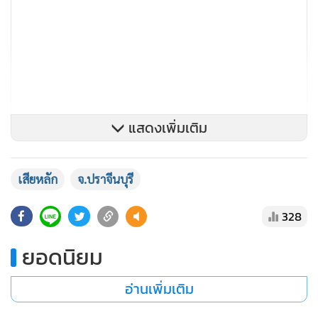
แสดงเพิ่มเติม
เสียหลัก
จ.ปราจีนบุรี
328
ยอดนิยม
จากการสอบถาม ด.ต.ไพฑูรย์ พจน์ฉิมพลีกล่าวว่า ขณะนั้นตน
กำลังนั่งอยู่ในตู้จุดสกัดและได้ยินเสียงเหมือนมีรถเกิดอุบัติเหตุจึง
อ่านเพิ่มเติม
วิ่งออกมาดูก็พบว่ามีรถเกิดอุบัติเหตุ รถคันที่เกิดอุบัติเหตุมากัน
ทั้งหมด 3 คน เป็นชายทั้งหมดและมีผู้ได้รับบาดเจ็บ 2 คน ส่วน