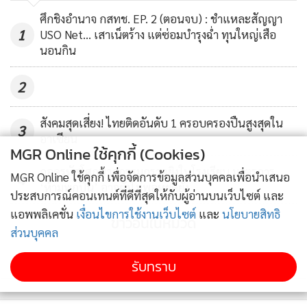
International Motor Show 2023” กับโปรโมชันออกรถ 0 บาท
ศึกชิงอำนาจ กสทช. EP. 2 (ตอนจบ) : ชำแหละสัญญา
1
ผ่อน 0% นานถึง 6 เดือน แถมฟรี!
USO Net... เสาเน็ตร้าง แต่ซ่อมบำรุงฉ่ำ ทุนใหญ่เสือ
นอนกิน
2
ประกันชั้น 1
ประกัน พ.ร.บ.
สังคมสุดเสี่ยง! ไทยติดอันดับ 1 ครอบครองปืนสูงสุดใน
3
ประกันคุ้มครองอุบัติเหตุส่วนบุคคล
อาเซียน
MGR Online ใช้คุกกี้ (Cookies)
ถอดรหัสโศกนาฏกรรมกราดยิงในโรงเรียน มาตรการ
MGR Online ใช้คุกกี้ เพื่อจัดการข้อมูลส่วนบุคคลเพื่อนำเสนอ
4
‘ห้ามพกปืน’ อาจยังไม่พอหยุดยั้ง
ประกันคุ้มครองเครื่องยนต์
ประสบการณ์คอนเทนต์ที่ดีที่สุดให้กับผู้อ่านบนเว็บไซต์ และ
ฟรีค่าบริการต่อภาษีในปีถัดไป
แอพพลิเคชั่น
เงื่อนไขการใช้งานเว็บไซต์
และ
นโยบายสิทธิ
ข่าวอื่นในหมวด
ส่วนบุคคล
ฟรีค่าแรงซ่อมบำรุง 3 ปี
ฟรีค่าแรงเปลี่ยนถ่ายน้ำมันเครื่อง
รับทราบ
และถ้าหากรถของท่านเสีย เรามีบริการรถยกฟรีถึงที่ ตลอด 24
ชั่วโมง