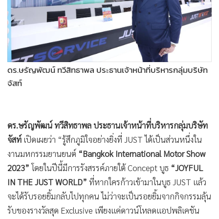
ดร.ษรัญพัฒน์ ทวีสิทธาพล ประธานเจ้าหน้าที่บริหารกลุ่มบริษัท
จัสท์
ดร.ษรัญพัฒน์ ทวีสิทธาพล ประธานเจ้าหน้าที่บริหารกลุ่มบริษัท
จัสท์
เปิดเผยว่า “รู้สึกภูมิใจอย่างยิ่งที่ JUST ได้เป็นส่วนหนึ่งใน
งานมหกรรมยานยนต์
“Bangkok International Motor Show
2023”
โดยในปีนี้มีการรังสรรค์ภายใต้ Concept บูธ
“JOYFUL
IN THE JUST WORLD”
ที่หากใครก้าวเข้ามาในบูธ JUST แล้ว
จะได้รับรอยยิ้มกลับไปทุกคน ไม่ว่าจะเป็นรอยยิ้มจากกิจกรรมลุ้น
รับของรางวัลสุด Exclusive เพียงแค่ดาวน์โหลดแอปพลิเคชัน