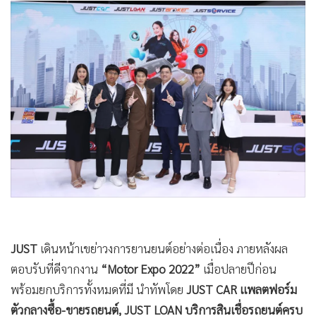
•
Good health & Well-being
•
Green Innovation & SD
•
Management & HR
•
MGR Live
•
Infographic
•
การเมือง
•
ท่องเที่ยว
•
กีฬา
•
ต่างประเทศ
•
Special Scoop
•
เศรษฐกิจ-ธุรกิจ
•
จีน
JUST
เดินหน้าเขย่าวงการยานยนต์อย่างต่อเนื่อง ภายหลังผล
•
ชุมชน-คุณภาพชีวิต
ตอบรับที่ดีจากงาน
“Motor Expo 2022”
เมื่อปลายปีก่อน
•
อาชญากรรม
พร้อมยกบริการทั้งหมดที่มี นำทัพโดย
JUST CAR แพลตฟอร์ม
•
Motoring
ตัวกลางซื้อ-ขายรถยนต์, JUST LOAN บริการสินเชื่อรถยนต์ครบ