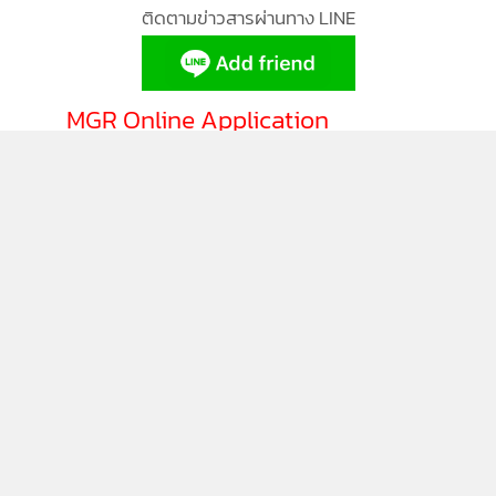
นอกจากนี้ หากท่านสนใจซื้อ-ขายรถแล้วไม่สะดวกมาที่งาน
ติดตามข่าวสารผ่านทาง LINE
Bangkok International Motor Show 2023 ท่านสามารถเข้าใช้
บริการของ JUST ได้ที่สาขามากกว่า 21 สาขา และจะได้รับข้อ
เสนอเดียวกับในงาน Motor Show ทันที (ระยะโปรโมชันตั้งแต่
MGR Online Application
22 มีนาคม – 30 เมษายน 2566) *เงื่อนไขเป็นไปตามที่บริษัทฯ
กำหนด
ติดตาม MGR Online
นโยบายความเป็นส่วนตัว
นโยบายการใช้คุกกี้
ข้อกำหนดและเงื่อนไขการใช้บริการ
นโยบายการใช้ข้อมูล Facebook
เกี่ยวกับเรา
ติดต่อเรา