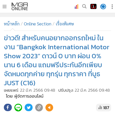
•
หน้าหลัก
หน้าหลัก
Online Section
เรื่องพิเศษ
•
ทันเหตุการณ์
•
ข่าวดี! สำหรับคนอยากออกรถใหม่ ใน
ภาคใต้
•
ภูมิภาค
งาน “Bangkok International Motor
•
Online Section
Show 2023” ดาวน์ 0 บาท ผ่อน 0%
•
บันเทิง
นาน 6 เดือน แถมฟรีประกันอีกเพียบ
•
ผู้จัดการรายวัน
จัดหมดทุกค่าย ทุกรุ่น ทุกราคา ที่บูธ
•
คอลัมนิสต์
JUST (C16)
•
ละคร
เผยแพร่:
22 มี.ค. 2566 09:48
ปรับปรุง:
22 มี.ค. 2566 09:48
•
CbizReview
โดย: ผู้จัดการออนไลน์
•
Cyber BIZ
187
•
ผู้จัดกวน