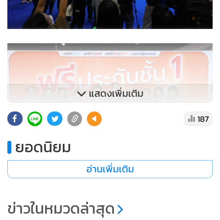
แสดงเพิ่มเติม
187
ยอดนิยม
อ่านเพิ่มเติม
ขายเสร็จ อยากออกรถใหม่ ไม่ว่ารถค่ายไหน รุ่นอะไร ราคาเท่า
ข่าวในหมวดล่าสุด
ไหร่ JUST จัดไฟแนนซ์ให้หมดทุกบูธในงาน “Bangkok