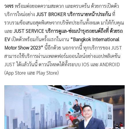
•
เกม
วงจร
พร้อมต่อยอดความสะดวก และครบครัน ด้วยการเปิดตัว
•
วิทยาศาสตร์
บริการใหม่อย่าง
JUST BROKER บริการนายหน้าประกัน
ที่
รวบรวมข้อเสนอสุดพิเศษจากบริษัทประกันทั้งหมด มาให้กับคุณ
•
SMEs
และ
JUST SERVICE บริการดูแล-ซ่อมบำรุงรถยนต์ถึงที่ ด้วยรถ
•
หุ้น
EV
เปิดตัวพร้อมกันครั้งแรกในงาน
“Bangkok International
•
อินโดจีน
Motor Show 2023”
นี้อีกด้วย นอกจากนี้ ทุกบริการของ JUST
•
กองทุนรวม
สามารถใช้บริการผ่านแพลตฟอร์มออนไลน์อย่างแอปพลิเคชัน
•
Celeb Online
JUST ได้แล้ววันนี้ ดาวน์โหลดได้ทั้งระบบ IOS และ ANDROID
•
Factcheck
(App Store และ Play Store)
•
ญี่ปุ่น
•
News1
•
Gotomanager