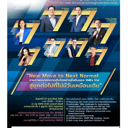
•
Good health & Well-being
•
Green Innovation & SD
•
Management & HR
•
MGR Live
•
Infographic
•
การเมือง
•
ท่องเที่ยว
•
กีฬา
•
ต่างประเทศ
•
Special Scoop
•
เศรษฐกิจ-ธุรกิจ
•
จีน
•
ชุมชน-คุณภาพชีวิต
•
อาชญากรรม
•
Motoring