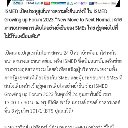
•
เกม
ISMED เปิดประตูสู่เส้นทางความยั่งยืนแห่งปี ใน ISMED
•
วิทยาศาสตร์
Growing up Forum 2023 “New Move to Next Normal : ฉาย
•
SMEs
ภาพอนาคตการเติบโตอย่างยั่งยืนของ SMEs ไทย สู่ยุคต่อไปที่
•
หุ้น
ไม่มีวันเหมือนเดิม”
•
อินโดจีน
•
กองทุนรวม
เปิดแคมเปญแรกในโอกาสครบ 24 ปี สถาบันพัฒนาวิสาหกิจ
•
Celeb Online
ขนาดกลางและขนาดย่อม หรือ ISMED ซึ่งเป็นสถาบันเครือข่าย
•
Factcheck
กระทรวงอุตสาหกรรม โดยส่งเทียบเชิญผู้บริหารหน่วยงานทั้ง
•
ญี่ปุ่น
ภาครัฐ เอกชนที่เกี่ยวข้องกับ SMEs และผู้ประกอบการ SMEs ที่
•
News1
สนใจเดินหน้าเข้าสู่ยุคการเติบโตอย่างยั่งยืน ร่วม ISMED
•
Gotomanager
Growing up Forum 2023 วันศุกร์ที่ 24 กุมภาพันธ์นี้ เวลา
13.00-17.30 น. ณ ทรู ดิจิทัล พาร์ค แกรนด์ ฮอลล์ อาคารเวสต์
ชั้น 3 สุขุมวิท 101/1 (BTS ปุณณวิถี)
นายนราวิทย์ เปาอินทร์ ผู้อำนวยการ ISMED กล่าวว่า “ในปี