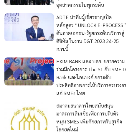
อุตสาหกรรมในทุกระดับ
ADTE นำทีมผู้เชี่ยวชาญเปิด
หลักสูตร “UNLOCK E-PROCESS”
ดันภาคเอกชน-รัฐยกระดับบริการสู่
ดิจิทัล ในงาน DGT 2023 24-25
ก.พ.นี้
EXIM BANK และ บสย. ขยายความ
ร่วมมือโครงการ The S1 กับ SME D
Bank และไอแบงก์ ยกระดับ
ประสิทธิภาพการให้บริการครบวงจร
แก่ SMEs ไทย
สมาคมธนาคารไทยสนับสนุน
มาตรการสินเชื่อเพื่อการปรับตัว
หนุน SMEs เพิ่มศักยภาพรับธุรกิจ
โลกยุคใหม่