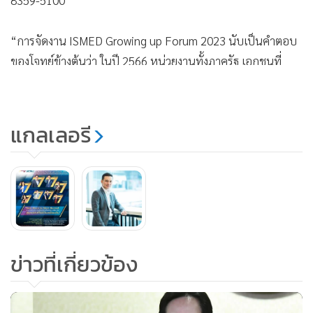
“การจัดงาน ISMED Growing up Forum 2023 นับเป็นคำตอบ
ของโจทย์ข้างต้นว่า ในปี 2566 หน่วยงานทั้งภาครัฐ เอกชนที่
เกี่ยวข้องกับ SMEs และผู้ประกอบการ SMEs จะสามารถ
ออกแบบนโยบาย โครงการ กิจกรรม หรือดำเนินธุรกิจให้สอดรับ
กับแนวโน้มกระแสนิยมของการเติบโตอย่างยั่งยืนอย่างไร ทั้งนี้ ผู้
แกลเลอรี
เข้าร่วมงานไม่มีค่าใช้จ่ายใดๆ ทั้งสิ้น เนื่องจาก ISMED ได้รับการ
สนับสนุนการจัดงานจากพันธมิตรเพื่อการพัฒนา SMEs เช่น
การไฟฟ้าฝ่ายผลิตแห่งประเทศไทย สำนักงานสลากกินแบ่ง
รัฐบาล ธนาคารอาคารสงเคราะห์ ธนาคารกสิกรไทย ธนาคาร
กรุงเทพ ธนาคารพัฒนาวิสาหกิจขนาดกลางและขนาดย่อมแห่ง
ประเทศไทย บรรษัทประกันสินเชื่ออุตสาหกรรมขนาดย่อม
ข่าวที่เกี่ยวข้อง
บริษัท อสมท จำกัด (มหาชน) บริษัท พีเพิ่ลฟาร์ม จำกัด บริษัท
ทรู สเปซ จำกัด บริษัท ทรู ดิจิทัล พาร์ค จำกัด โรมแรมศุภาลัย ป่า
สัก รีสอร์ท แอนด์ สปา และ โรงแรม เดอะ สุโกศล กรุงเทพฯ