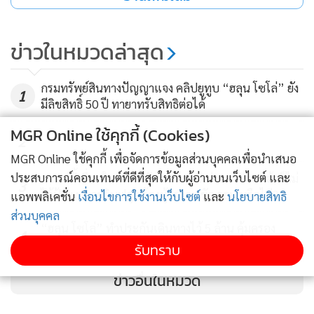
ข่าวในหมวดล่าสุด
กรมทรัพย์สินทางปัญญาแจง คลิปยูทูบ “ฮลุน โซโล่” ยัง
1
มีลิขสิทธิ์ 50 ปี ทายาทรับสิทธิต่อได้
MGR Online ใช้คุกกี้ (Cookies)
2
MGR Online ใช้คุกกี้ เพื่อจัดการข้อมูลส่วนบุคคลเพื่อนำเสนอ
ประสบการณ์คอนเทนต์ที่ดีที่สุดให้กับผู้อ่านบนเว็บไซต์ และ
1 ส.ค.นี้เชื่อมใบสั่งค้างกับขนส่งฯ ถึงจ่ายภาษีรถแล้วก็ไม่
3
ได้ป้าย ทนายอินฟลูฯ ร้องผู้ตรวจฯ ขัด รธน.หรือไม่?
แอพพลิเคชั่น
เงื่อนไขการใช้งานเว็บไซต์
และ
นโยบายสิทธิ
ส่วนบุคคล
“ฮลุน โซโล่” ทำประกันเดินทางไว้ 5 ล้าน คุ้มครอง
4
อุบัติเหตุ-ฆาตกรรม
รับทราบ
ข่าวอื่นในหมวด