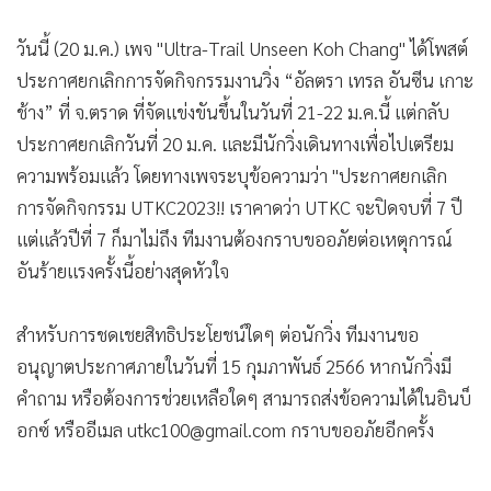
•
เกม
วันนี้ (20 ม.ค.) เพจ "Ultra-Trail Unseen Koh Chang" ได้โพสต์
•
วิทยาศาสตร์
ประกาศยกเลิกการจัดกิจกรรมงานวิ่ง “อัลตรา เทรล อันซีน เกาะ
•
SMEs
ช้าง” ที่ จ.ตราด ที่จัดแข่งขันขึ้นในวันที่ 21-22 ม.ค.นี้ แต่กลับ
•
หุ้น
ประกาศยกเลิกวันที่ 20 ม.ค. และมีนักวิ่งเดินทางเพื่อไปเตรียม
•
อินโดจีน
ความพร้อมแล้ว โดยทางเพจระบุข้อความว่า "ประกาศยกเลิก
•
กองทุนรวม
การจัดกิจกรรม UTKC2023!! เราคาดว่า UTKC จะปิดจบที่ 7 ปี
•
Celeb Online
แต่แล้วปีที่ 7 ก็มาไม่ถึง ทีมงานต้องกราบขออภัยต่อเหตุการณ์
•
Factcheck
อันร้ายแรงครั้งนี้อย่างสุดหัวใจ
•
ญี่ปุ่น
•
News1
สำหรับการชดเชยสิทธิประโยชน์ใดๆ ต่อนักวิ่ง ทีมงานขอ
•
Gotomanager
อนุญาตประกาศภายในวันที่ 15 กุมภาพันธ์ 2566 หากนักวิ่งมี
คำถาม หรือต้องการช่วยเหลือใดๆ สามารถส่งข้อความได้ในอินบ็
อกซ์ หรืออีเมล utkc100@gmail.com กราบขออภัยอีกครั้ง