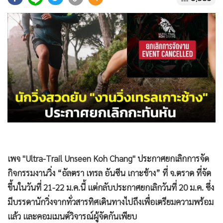
•
Good health & Well-being
•
Green Innovation & SD
•
Management & HR
•
MGR Live
•
Infographic
•
การเมือง
•
ท่องเที่ยว
•
กีฬา
•
ต่างประเทศ
•
Special Scoop
•
เศรษฐกิจ-ธุรกิจ
เพจ "Ultra-Trail Unseen Koh Chang" ประกาศยกเลิกการจัด
•
จีน
กิจกรรมงานวิ่ง “อัลตรา เทรล อันซีน เกาะช้าง” ที่ จ.ตราด ที่จัด
•
ชุมชน-คุณภาพชีวิต
ขึ้นในวันที่ 21-22 ม.ค.นี้ แต่กลับประกาศยกเลิกวันที่ 20 ม.ค. ซึ่ง
•
อาชญากรรม
มีบรรดานักวิ่งจากทั่วสารทิศเดินทางไปถึงเพื่อเตรียมความพร้อม
•
Motoring
แล้ว และคอมเมนต์วิจารณ์ผู้จัดกันเพียบ