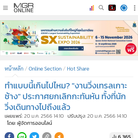
•
หน้าหลัก
•
ทันเหตุการณ์
•
ภาคใต้
•
ภูมิภาค
•
Online Section
หน้าหลัก
Online Section
Hot Share
•
บันเทิง
•
ผู้จัดการรายวัน
ทำแบบนี้เกินไปไหม? "งานวิ่งเทรลเกาะ
•
คอลัมนิสต์
ช้าง" ประกาศยกเลิกกะทันหัน ทั้งที่นัก
•
ละคร
วิ่งเดินทางไปถึงแล้ว
•
CbizReview
เผยแพร่:
20 ม.ค. 2566 14:10
ปรับปรุง:
20 ม.ค. 2566 14:10
•
Cyber BIZ
โดย: ผู้จัดการออนไลน์
•
ผู้จัดกวน
6,365