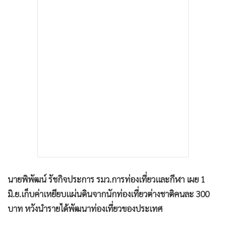
•
เกม
•
วิทยาศาสตร์
•
SMEs
•
หุ้น
•
อินโดจีน
•
กองทุนรวม
•
Celeb Online
•
Factcheck
•
ญี่ปุ่น
•
News1
•
Gotomanager
นายพิพัฒน์ รัชกิจประการ รมว.การท่องเที่ยวและกีฬา เผย 1
มิ.ย.เก็บค่าเหยียบแผ่นดินจากนักท่องเที่ยวต่างชาติคนละ 300
บาท หวังนำรายได้พัฒนาท่องเที่ยวของประเทศ