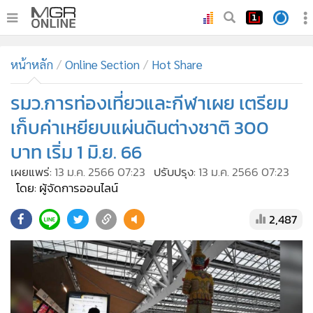
•
หน้าหลัก
หน้าหลัก
Online Section
Hot Share
•
ทันเหตุการณ์
•
รมว.การท่องเที่ยวและกีฬาเผย เตรียม
ภาคใต้
•
ภูมิภาค
เก็บค่าเหยียบแผ่นดินต่างชาติ 300
•
Online Section
บาท เริ่ม 1 มิ.ย. 66
•
บันเทิง
เผยแพร่:
13 ม.ค. 2566 07:23
ปรับปรุง:
13 ม.ค. 2566 07:23
•
ผู้จัดการรายวัน
โดย: ผู้จัดการออนไลน์
•
คอลัมนิสต์
2,487
•
ละคร
•
CbizReview
•
Cyber BIZ
•
ผู้จัดกวน