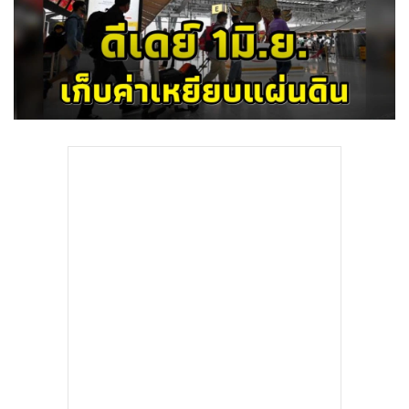
•
Good health & Well-being
•
Green Innovation & SD
•
Management & HR
•
MGR Live
•
Infographic
•
การเมือง
•
ท่องเที่ยว
•
กีฬา
•
ต่างประเทศ
•
Special Scoop
•
เศรษฐกิจ-ธุรกิจ
•
จีน
•
ชุมชน-คุณภาพชีวิต
•
อาชญากรรม
•
Motoring