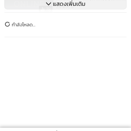
แสดงเพิ่มเติม
ชาวต่างชาติที่เข้าไทยโดยหนังสือเดินทางธรรมดาที่มีใบอนุญาต
24 ม.ค.นี้
78
ทำงาน
ททท.คาดปี 66 ต่างชาติเที่ยวไทย 25
ข่าวในหมวดล่าสุด
ชาวต่างชาติที่เข้าไทยโดยหนังสือเดินทางทูต หรือหนังสือเดินทาง
ล้านคน สร้างรายได้ 2.38 ล้านล้าน
ราชการ
บาท
56
กรมทรัพย์สินทางปัญญาแจง คลิปยูทูบ “ฮลุน โซโล่” ยัง
1
มีลิขสิทธิ์ 50 ปี ทายาทรับสิทธิต่อได้
ชาวต่างชาติที่นั่งเรือเฟอร์รีเข้ามาเที่ยวในไทยแบบเช้ามาเย็น
2
กลับ
1 ส.ค.นี้เชื่อมใบสั่งค้างกับขนส่งฯ ถึงจ่ายภาษีรถแล้วก็ไม่
3
ได้ป้าย ทนายอินฟลูฯ ร้องผู้ตรวจฯ ขัด รธน.หรือไม่?
“ฮลุน โซโล่” ทำประกันเดินทางไว้ 5 ล้าน คุ้มครอง
4
อุบัติเหตุ-ฆาตกรรม
ข่าวอื่นในหมวด