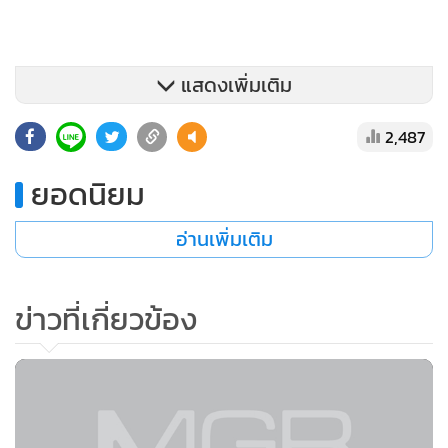
แสดงเพิ่มเติม
2,487
ยอดนิยม
ตามกฎที่ระบุไว้ใน พ.ร.บ.นโยบายการท่องเที่ยวแห่งชาติ ค่า
เหยียบแผ่นดินนี้จะถูกจัดเก็บเข้า “กองทุนเพื่อส่งเสริมการท่อง
อ่านเพิ่มเติม
เที่ยวไทย” ซึ่งวัตถุประสงค์เพื่อใช้เป็นทุนหมุนเวียนในการ
พัฒนาการท่องเที่ยว การสร้างขีดความสามารถในการแข่งขันให้
อุตสาหกรรมท่องเที่ยว โดยสามารถใช้ได้ในกิจการดังต่อไปนี้
ข่าวที่เกี่ยวข้อง
เป็นเงินอุดหนุนหรือเงินให้กู้ยืมแก่หน่วยงานของรัฐ เพื่อนำไปใช้
ดำเนินงานตามนโยบาย หรือแผนพัฒนาการท่องเที่ยวแห่งชาติ
รวมทั้งแผนปฏิบัติการพัฒนาการท่องเที่ยว