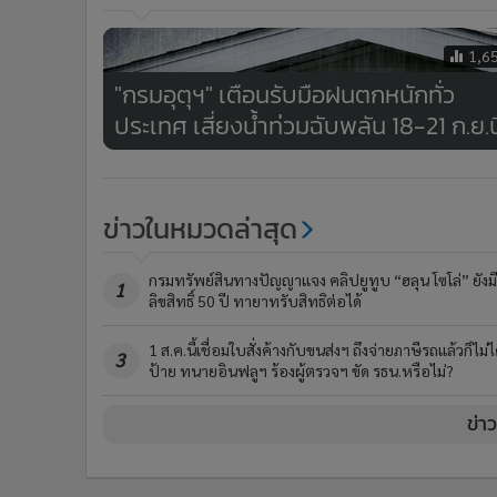
1,6
"กรมอุตุฯ" เตือนรับมือฝนตกหนักทั่ว
ประเทศ เสี่ยงน้ำท่วมฉับพลัน 18-21 ก.ย.นี
ข่าวในหมวดล่าสุด
กรมทรัพย์สินทางปัญญาแจง คลิปยูทูบ “ฮลุน โซโล่” ยังมี
1
ลิขสิทธิ์ 50 ปี ทายาทรับสิทธิต่อได้
1 ส.ค.นี้เชื่อมใบสั่งค้างกับขนส่งฯ ถึงจ่ายภาษีรถแล้วก็ไม่ไ
3
ป้าย ทนายอินฟลูฯ ร้องผู้ตรวจฯ ขัด รธน.หรือไม่?
ข่า