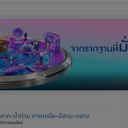
ี่ใช้
ine
้นสูง
หลหลาก-น้ำท่วม ภาคเหนือ-อีสาน-กลาง
ู้จัดการออนไลน์