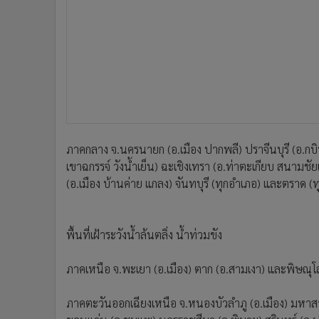
ภาคกลาง จ.นครนายก (อ.เมือง ปากพลี) ปราจีนบุรี (อ.กบ
เขาฉกรรจ์ วังน้ำเย็น) ฉะเชิงเทรา (อ.ท่าตะเกียบ สนามชัย
(อ.เมือง บ้านค่าย แกลง) จันทบุรี (ทุกอำเภอ) และตราด (
พื้นที่เฝ้าระวังน้ำล้นตลิ่ง น้ำท่วมขัง
ภาคเหนือ จ.พะเยา (อ.เมือง) ตาก (อ.สามเงา) และพิษณุโ
ภาคตะวันออกเฉียงเหนือ จ.หนองบัวลำภู (อ.เมือง) มหาสารค