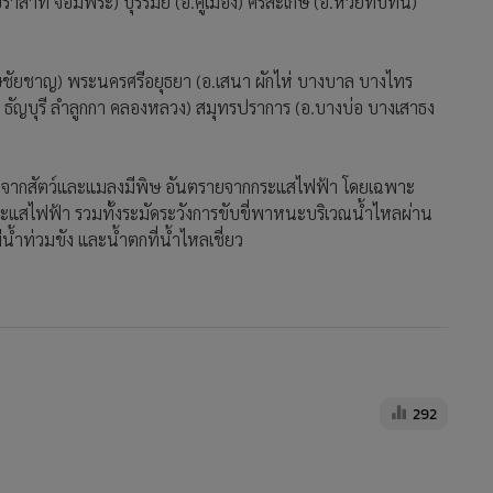
าสาท จอมพระ) บุรีรัมย์ (อ.คูเมือง) ศรีสะเกษ (อ.ห้วยทับทัน)
วิเศษชัยชาญ) พระนครศรีอยุธยา (อ.เสนา ผักไห่ บางบาล บางไทร
 ธัญบุรี ลำลูกกา คลองหลวง) สมุทรปราการ (อ.บางบ่อ บางเสาธง
ยจากสัตว์และแมลงมีพิษ อันตรายจากกระแสไฟฟ้า โดยเฉพาะ
ระแสไฟฟ้า รวมทั้งระมัดระวังการขับขี่พาหนะบริเวณน้ำไหลผ่าน
ีน้ำท่วมขัง และน้ำตกที่น้ำไหลเชี่ยว
292