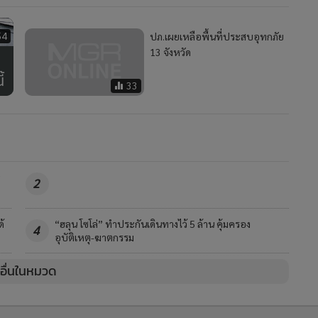
54
ปภ.เผยเหลือพื้นที่ประสบอุทกภัย
13 จังหวัด
้
33
2
ด้
“ฮลุน โซโล่” ทำประกันเดินทางไว้ 5 ล้าน คุ้มครอง
4
อุบัติเหตุ-ฆาตกรรม
วอื่นในหมวด