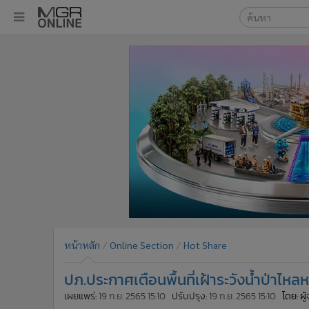
เลือกเครื่องมือท
•
หน้าหลัก
ค้นหา
•
ทันเหตุการณ์
Google
•
ภาคใต้
•
ภูมิภาค
MGR Onl
•
Online Section
ค้นหาขั
•
บันเทิง
•
ผู้จัดการรายวัน
•
คอลัมนิสต์
•
ละคร
•
CbizReview
•
Cyber BIZ
หน้าหลัก
Online Section
Hot Share
•
ผู้จัดกวน
ปภ.ประกาศเตือนพื้นที่เฝ้าระวังน้ำป่าไ
•
Good health & Well-being
•
Green Innovation & SD
เผยแพร่:
19 ก.ย. 2565 15:10
ปรับปรุง:
19 ก.ย. 2565 15:10
โดย: ผ