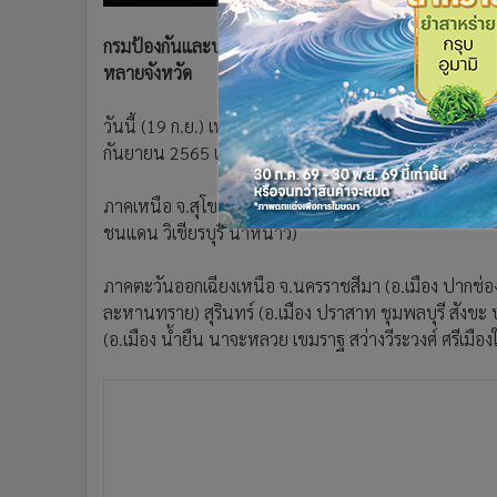
•
อินโดจีน
กรมป้องกันและบรรเทาสาธารณภัยแจ้งเตือนประชาชนเฝ้าระ
•
กองทุนรวม
หลายจังหวัด
•
Celeb Online
•
Factcheck
วันนี้ (19 ก.ย.) เพจ "กรมป้องกันและบรรเทาสาธารณภัย"
•
ญี่ปุ่น
กันยายน 2565 เวลา 08.00 น. พื้นที่เฝ้าระวังน้ำท่วมฉั
•
News1
•
Gotomanager
ภาคเหนือ จ.สุโขทัย (อ.คีรีมาศ สวรรคโลก) พิษณุโลก (อ
ชนแดน วิเชียรบุรี น้ำหนาว)
ภาคตะวันออกเฉียงเหนือ จ.นครราชสีมา (อ.เมือง ปากช่อง ว
ละหานทราย) สุรินทร์ (อ.เมือง ปราสาท ชุมพลบุรี สังขะ 
(อ.เมือง น้ำยืน นาจะหลวย เขมราฐ สว่างวีระวงศ์ ศรีเมือง