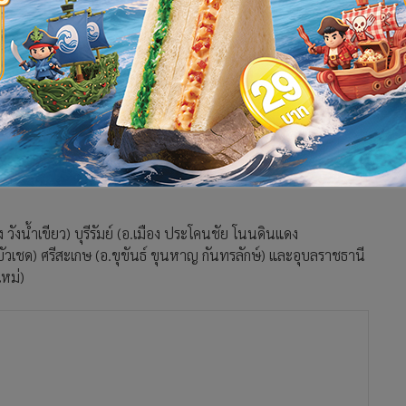
วัง พร้อมเผยพื้นที่เฝ้าระวังน้ำท่วมฉับพลัน น้ำป่าไหลหลากใน
 (ปภ.) รายงานข้อมูลคาดการณ์และแจ้งเตือนภัย ประจำวันที่ 19
บพลัน น้ำป่าไหลหลาก น้ำท่วมขังในระยะสั้น
.เนินมะปราง นครไทย ชาติตระการ) และเพชรบูรณ์ (อ.เมือง เขาค้อ
ังน้ำเขียว) บุรีรัมย์ (อ.เมือง ประโคนชัย โนนดินแดง
บัวเชด) ศรีสะเกษ (อ.ขุขันธ์ ขุนหาญ กันทรลักษ์) และอุบลราชธานี
ใหม่)