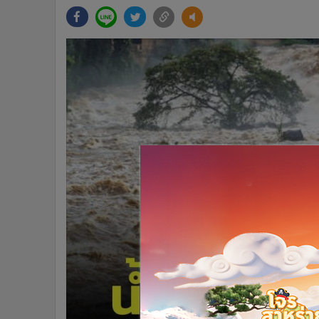
•
Management & HR
•
MGR Live
•
Infographic
•
การเมือง
•
ท่องเที่ยว
•
กีฬา
•
ต่างประเทศ
•
Special Scoop
•
เศรษฐกิจ-ธุรกิจ
•
จีน
•
ชุมชน-คุณภาพชีวิต
•
อาชญากรรม
•
Motoring
•
เกม
•
วิทยาศาสตร์
•
SMEs
•
หุ้น