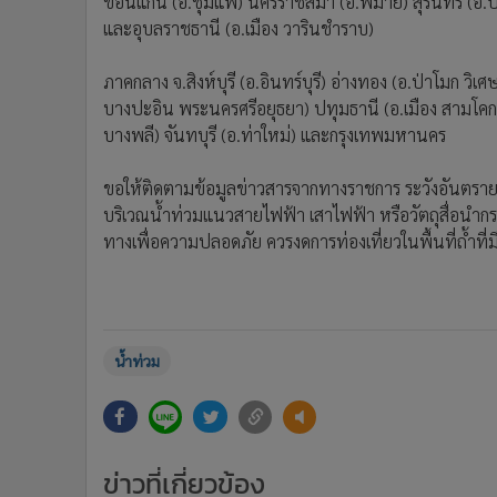
ขอนแก่น (อ.ชุมแพ) นครราชสีมา (อ.พิมาย) สุรินทร์ (อ.ปร
และอุบลราชธานี (อ.เมือง วารินชำราบ)
ภาคกลาง จ.สิงห์บุรี (อ.อินทร์บุรี) อ่างทอง (อ.ป่าโมก 
บางปะอิน พระนครศรีอยุธยา) ปทุมธานี (อ.เมือง สามโคก
บางพลี) จันทบุรี (อ.ท่าใหม่) และกรุงเทพมหานคร
ขอให้ติดตามข้อมูลข่าวสารจากทางราชการ ระวังอันตรา
บริเวณน้ำท่วมแนวสายไฟฟ้า เสาไฟฟ้า หรือวัตถุสื่อนำก
ทางเพื่อความปลอดภัย ควรงดการท่องเที่ยวในพื้นที่ถ้ำที่ม
น้ำท่วม
ข่าวที่เกี่ยวข้อง