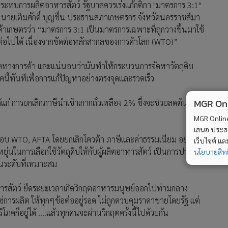
้กระทบการผลิตอาหารสัตว์ รัฐบาลควรเร่งแก้กติกา "มาตรการ 3:1"
บ นายเติมศักดิ์ บุญชื่น ประธานสภาเกษตรกร จังหวัดนครราชสีมา
สินค้าเกษตรว่า “มาตรการ 3:1 เป็นมาตรการเฉพาะที่ถูกวางขึ้นมาใช้
ต่อไปได้ เนื่องจากขัดต่อหลักสากลของการค้าโลก (WTO)”
รคทางการค้า และแน่นอนว่ามันทำให้กระบวนการจัดหาวัตถุดิบ
ี้ทันทีเพื่อการแก้ปัญหาอย่างตรงจุดและรวดเร็ว
MGR Onli
ก่ การยกเลิกภาษีนำเข้าเกากถั่วเหลือง 2% ซึ่งจะช่วยลดต้นทุน
MGR Online 
เสนอ ประสบก
ต้กรอบ WTO, AFTA โดยยกเลิกโควต้า ภาษีและค่าธรรมเนียม อย่าง
เว็บไซต์ แ
นในการเลือกใช้วัตถุดิบให้กับผู้ผลิตอาหารสัตว์ เป็นการปรับ
นโยบายสิทธ
ในระดับที่เหมาะสม
หารสัตว์ ยืดระยะเวลาเกิดวิกฤตอาหารมนุษย์ออกไปท่ามกลาง
โซ่การผลิต ให้ทุกๆข้อต่ออยู่รอด ไม่ถูกควบคุมราคาขายโดยรัฐ แต่
ริโภคก็อยู่ได้ ....แล้วทุกคนจะผ่านวิกฤตครั้งนี้ไปด้วยกัน