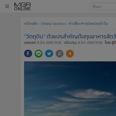
เลือกเครื่องมือท
•
หน้าหลัก
หน้าหลัก
Online Section
ข่าวลีด+ข่าวย่อยประจำวัน
ค้นหา
•
ทันเหตุการณ์
Google
•
ภาคใต้
“วัตถุดิบ” ตัวแปรสำคัญต้นทุนอาหารสัตว
•
ภูมิภาค
MGR Onl
เผยแพร่:
8 มี.ค. 2565 19:26
ปรับปรุง:
8 มี.ค. 2565 19:26
โดย: ผู
•
Online Section
ค้นหาขั
•
บันเทิง
•
ผู้จัดการรายวัน
•
คอลัมนิสต์
•
ละคร
•
CbizReview
•
Cyber BIZ
•
ผู้จัดกวน
•
Good health & Well-being
•
Green Innovation & SD