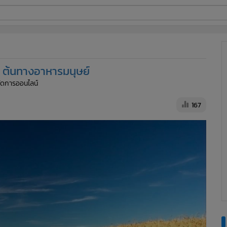
ี่ใช้
์ ต้นทางอาหารมนุษย์
ine
้จัดการออนไลน์
้นสูง
167