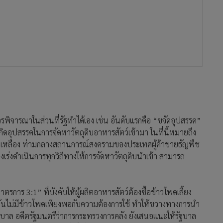
รพิจารณาในส่วนที่รัฐทำได้เอง เช่น อันดับแรกคือ “ขจัดอุปสรรค”
ดอุปสรรคในการจัดหาวัตถุดิบอาหารสัตว์เข้ามา ในที่นี้หมายถึง
ากถั่วเหลือง ท่ามกลางสถานการณ์สงครามของประเทศผู้ค้าขายธัญพืช
งเร่งดำเนินการทุกวิถีทางให้การจัดหาวัตถุดิบนำเข้า สามารถ
ตรการ 3:1” ที่บังคับให้ผู้ผลิตอาหารสัตว์ต้องซื้อข้าวโพดเลี้ยง
ัจจุบันไม่มีข้าวโพดเพียงพอกับความต้องการใช้ ทำให้ขวางทางการนำ
านุบาล อดีตรัฐมนตรีว่าการกระทรวงการคลัง ยังเสนอแนะให้รัฐบาล