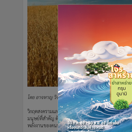
•
Management & HR
•
MGR Live
•
Infographic
•
การเมือง
•
ท่องเที่ยว
•
กีฬา
•
ต่างประเทศ
•
Special Scoop
•
เศรษฐกิจ-ธุรกิจ
•
จีน
•
ชุมชน-คุณภาพชีวิต
•
อาชญากรรม
โดย อาจหาญ วิจารณ์ทัศน์
•
Motoring
•
เกม
วิกฤตสงครามและภัยแล้งในแหล่งปลูกธัญพืชสำคัญของโลก
•
วิทยาศาสตร์
มนุษย์ที่สำคัญ ด้วยธัญพืชเหล่านั้นเป็นวัตถุดิบหลักใน
•
SMEs
พลังงานของคนทุกคน
•
หุ้น