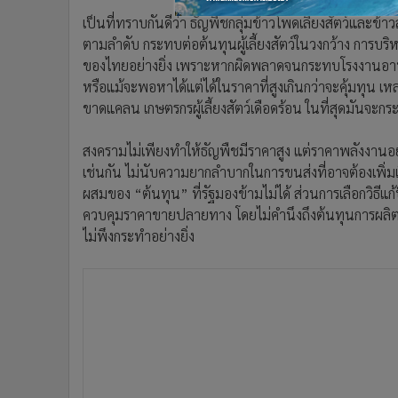
•
อินโดจีน
เป็นที่ทราบกันดีว่า ธัญพืชกลุ่มข้าวโพดเลี้ยงสัตว์และข
•
กองทุนรวม
ตามลำดับ กระทบต่อต้นทุนผู้เลี้ยงสัตว์ในวงกว้าง การบริหา
•
Celeb Online
ของไทยอย่างยิ่ง เพราะหากผิดพลาดจนกระทบโรงงานอาหาร
หรือแม้จะพอหาได้แต่ได้ในราคาที่สูงเกินกว่าจะคุ้มทุน 
•
Factcheck
ขาดแคลน เกษตรกรผู้เลี้ยงสัตว์เดือดร้อน ในที่สุดมันจะก
•
ญี่ปุ่น
•
News1
สงครามไม่เพียงทำให้ธัญพืชมีราคาสูง แต่ราคาพลังงานอย่
•
Gotomanager
เช่นกัน ไม่นับความยากลำบากในการขนส่งที่อาจต้องเพิ่ม
ผสมของ “ต้นทุน” ที่รัฐมองข้ามไม่ได้ ส่วนการเลือกวิธีแ
ควบคุมราคาขายปลายทาง โดยไม่คำนึงถึงต้นทุนการผลิตของเก
ไม่พึงกระทำอย่างยิ่ง