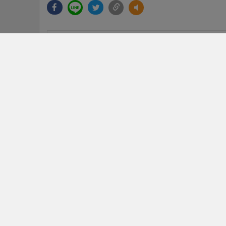
ข่าวในหมวดล่าสุด
ระดมค้นหา! เด็กหญิงออทิสติกชาวอเมริกัน วัย 12 ปี หา
1