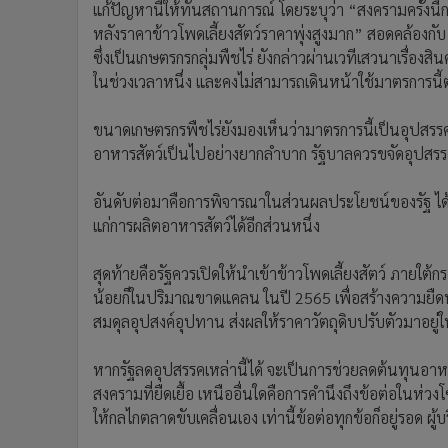
แก้ปัญหานี้ให้ทันสถานการณ์ โดยระบุว่า “สงครามครั้งนี
หลังราคาข้าวโพดเลี้ยงสัตว์ราคาพุ่งสูงมาก” สอดคล้องกั
ซึ่งเป็นเกษตรกรกลุ่มพืชไร่ ยังกล่าวผ่านเวทีเสวนาเรื่อง
ในช่วงเวลาหนึ่ง และคงไม่สามารถเดินหน้าใช้มาตรการนี้
ขนาดเกษตรกรพืชไร่ยังมองเห็นว่ามาตรการนี้เป็นอุปสร
อาหารสัตว์เป็นไปอย่างยากลำบาก รัฐบาลควรขจัดอุปสรรคน
อันดับต่อมาคือการพิจารณาในส่วนผลประโยชน์ของรัฐ ได้แ
แก่การผลิตอาหารสัตว์ได้อีกส่วนหนึ่ง
สุดท้ายคือรัฐควรเปิดให้นำเข้าข้าวโพดเลี้ยงสัตว์ ภายใ
น้อยก็ในปริมาณขาดแคลน ในปี 2565 เพื่อสร้างความยืดหยุ่
สมดุลอุปสงค์อุปทาน ส่งผลให้ราคาวัตถุดิบปรับตัวมาอยู่
หากรัฐลดอุปสรรคเหล่านี้ได้ จะเป็นการช่วยลดต้นทุนอา
สงครามที่ยืดเยื้อ เหนืออื่นใดคือการคำนึงถึงข้อต่อในห่วง
ให้กลไกตลาดขับเคลื่อนเอง เท่านี้ข้อต่อทุกข้อก็อยู่รอด ผู้บ