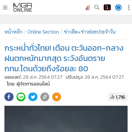
•
หน้าหลัก
•
หน้าหลัก
ทันเหตุการณ์
Online Section
ข่าวลีด+ข่าวย่อยประจำวัน
•
ภาคใต้
กระหน่ำทั่วไทย! เตือน ตะวันออก-กลาง
•
ภูมิภาค
ฝนตกหนักมากสุด ระวังอันตราย
•
Online Section
กทม.โดนด้วยถึงร้อยละ 80
•
บันเทิง
เผยแพร่:
28 ส.ค. 2564 07:27
ปรับปรุง:
28 ส.ค. 2564 07:27
•
ผู้จัดการรายวัน
โดย: ผู้จัดการออนไลน์
•
คอลัมนิสต์
•
ละคร
1,716
•
CbizReview
•
Cyber BIZ
•
ผู้จัดกวน