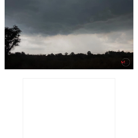
•
Good health & Well-being
•
Green Innovation & SD
•
Management & HR
•
MGR Live
•
Infographic
•
การเมือง
•
ท่องเที่ยว
•
กีฬา
•
ต่างประเทศ
•
Special Scoop
•
เศรษฐกิจ-ธุรกิจ
•
จีน
•
ชุมชน-คุณภาพชีวิต
•
อาชญากรรม
•
Motoring