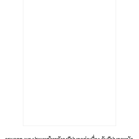
•
เกม
•
วิทยาศาสตร์
•
SMEs
•
หุ้น
•
อินโดจีน
•
กองทุนรวม
•
Celeb Online
•
Factcheck
•
ญี่ปุ่น
•
News1
•
Gotomanager