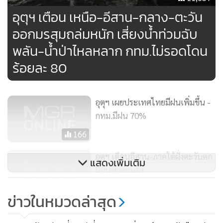
เซลเซียส ลมตะวันตกเฉียงใต้ ความเร็ว 10-25 กม./ชม.
อุตุฯ เตือน เหนือ-อีสาน-กลาง-ตะวัน
ออกมรสุมถล่มหนัก เสี่ยงน้ำท่วมฉับ
ภาคตะวันออก มีฝนฟ้าคะนองร้อยละ 80 ของพื้นที่ กับมีฝน
พลัน-น้ำป่าไหลหลาก กทม.ไม่รอดโดน
ตกหนักถึงหนักมากบางแห่ง บริเวณจังหวัดนครนายก ปราจีนบุรี
สระแก้ว ฉะเชิงเทรา ชลบุรี ระยอง จันทบุรี และตราด อุณหภูมิ
ร้อยละ 80
ต่ำสุด 22-24 องศาเซลเซียส อุณหภูมิสูงสุด 26-30 องศาเซลเซียส
ลมตะวันตกเฉียงใต้ ความเร็ว 15-35 กม./ชม. ทะเลมีคลื่นสูง 1-2
อุตุฯ เผยประเทศไทยมีฝนเพิ่มขึ้น -
เมตร บริเวณที่มีฝนฟ้าคะนองคลื่นสูงมากกว่า 2 เมตร
กทม.มีฝน 70%
ภาคใต้ (ฝั่งตะวันออก) มีฝนฟ้าคะนองร้อยละ 40 ของพื้นที่ ส่วน
166
มากบริเวณจังหวัดเพชรบุรี ประจวบคีรีขันธ์ ชุมพร สุราษฎร์ธานี
อุตุฯ เตือนอีสาน-ภาคใต้ฝั่งตะวันตก
แสดงเพิ่มเติม
ปัตตานี ยะลา และนราธิวาส อุณหภูมิต่ำสุด 23-24 องศา
มีฝนฟ้าคะนอง
เซลเซียส อุณหภูมิสูงสุด 29-34 องศาเซลเซียส ลมตะวันตกเฉียง
102
ใต้ ความเร็ว 15-30 กม./ชม. ทะเลมีคลื่นสูงประมาณ 1 เมตร
ข่าวในหมวดล่าสุด
บริเวณที่มีฝนฟ้าคะนองคลื่นสูงประมาณ 2 เมตร
อุตุฯ เตือนเหนือ-อีสาน-กลาง-ตอ.-