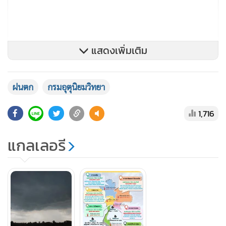
แสดงเพิ่มเติม
ฝนตก
กรมอุตุนิยมวิทยา
1,716
พยากรณ์อากาศสำหรับประเทศไทยตั้งแต่เวลา 06:00 วันนี้ ถึง
แกลเลอรี
06:00 วันพรุ่งนี้
ภาคเหนือ มีฝนฟ้าคะนองร้อยละ 70 ของพื้นที่ กับมีฝนตกหนัก
บางแห่ง บริเวณจังหวัดแม่ฮ่องสอน เชียงใหม่ ลำพูน ลำปาง ตาก
สุโขทัย พิษณุโลก กำแพงเพชร พิจิตร และเพชรบูรณ์ อุณหภูมิ
ต่ำสุด 23-25 องศาเซลเซียส อุณหภูมิสูงสุด 31-34 องศาเซลเซียส