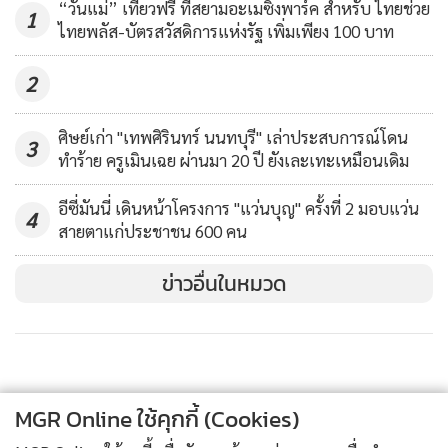
ใต้ มีฝนตกหนัก/ กทม.มีฝน 60%
“วันแม่” เที่ยวฟรี ที่สยามอะเมซิ่งพาร์ค สำหรับ ไทยช่วย
1
ภาคใต้ (ฝั่งตะวันตก) มีฝนฟ้าคะนองร้อยละ 60 ของพื้นที่ กับมี
ไทยพลัส-บัตรสวัสดิการแห่งรัฐ เพิ่มเพียง 100 บาท
101
ฝนตกหนักบางแห่ง บริเวณจังหวัดระนอง และพังงา อุณหภูมิต่ำ
2
สุด 19-24 องศาเซลเซียส อุณหภูมิสูงสุด 29-33 องศาเซลเซียส
ตั้งแต่จังหวัดพังงาขึ้นมา : ลมตะวันตกเฉียงใต้ ความเร็ว 15-35
ศิษย์เก่า "เทพศิรินทร์ นนทบุรี" เล่าประสบการณ์​โดน
กม./ชม. ทะเลมีคลื่นสูง 1-2 เมตร บริเวณที่มีฝนฟ้าคะนองคลื่น
3
ทำร้าย ครูเมินเฉย ผ่านมา 20 ปี ยังเละเทะเหมือนเดิม
สูงมากกว่า 2 เมตร ตั้งแต่จังหวัดภูเก็ตลงไป : ลมตะวันตกเฉียงใต้
ความเร็ว 15-30 กม./ชม. ทะเลมีคลื่นสูงประมาณ 1 เมตร บริเวณ
อีซี่มันนี่ เดินหน้าโครงการ "แว่นบุญ" ครั้งที่ 2 มอบแว่น
4
ที่มีฝนฟ้าคะนองคลื่นสูง 1-2 เมตร
สายตาแก่ประชาชน 600 คน
ข่าวอื่นในหมวด
กรุงเทพมหานครและปริมณฑล มีฝนฟ้าคะนองร้อยละ 80 ของ
พื้นที่ กับมีฝนตกหนักบางแห่ง อุณหภูมิต่ำสุด 23-25 องศา
เซลเซียส อุณหภูมิสูงสุด 29-31 องศาเซลเซียส ลมตะวันตกเฉียง
ใต้ ความเร็ว 10-25 กม./ชม.
MGR Online ใช้คุกกี้ (Cookies)