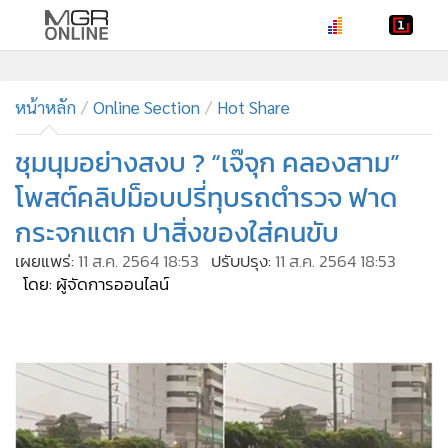
•
หน้าหลัก
•
หน้าหลัก
ทันเหตุการณ์
Online Section
Hot Share
•
ภาคใต้
ชุมนุมอย่างสงบ ? “เจ๊จุก คลองสาม”
•
ภูมิภาค
โพสต์คลิปม็อบปรี่ทุบรถตำรวจ ฟาด
•
Online Section
กระจกแตก ปาสิ่งของใส่คนขับ
•
บันเทิง
เผยแพร่:
11 ส.ค. 2564 18:53
ปรับปรุง:
11 ส.ค. 2564 18:53
•
ผู้จัดการรายวัน
โดย: ผู้จัดการออนไลน์
•
คอลัมนิสต์
•
ละคร
•
CbizReview
•
Cyber BIZ
•
ผู้จัดกวน