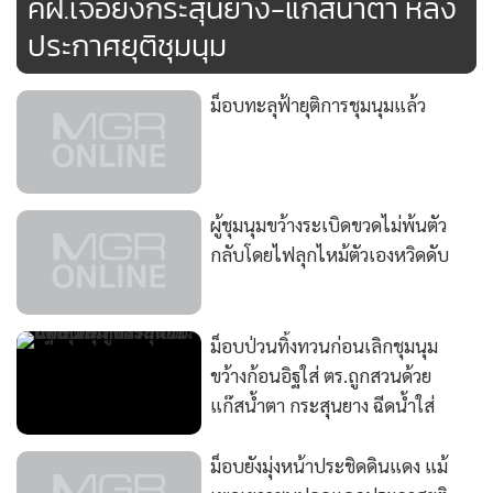
คฝ.เจอยิงกระสุนยาง-แก๊สน้ำตา หลัง
ประกาศยุติชุมนุม
ม็อบทะลุฟ้ายุติการชุมนุมแล้ว
ผู้ชุมนุมขว้างระเบิดขวดไม่พ้นตัว
กลับโดยไฟลุกไหม้ตัวเองหวิดดับ
ม็อบป่วนทิ้งทวนก่อนเลิกชุมนุม
ขว้างก้อนอิฐใส่ ตร.ถูกสวนด้วย
แก๊สน้ำตา กระสุนยาง ฉีดน้ำใส่
ม็อบยังมุ่งหน้าประชิดดินแดง แม้