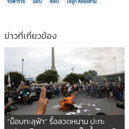
รถตำรวจ
ม็อบ
คลิป
เจ๊จุก คลองสาม
ข่าวที่เกี่ยวข้อง
“ม็อบทะลุฟ้า” รื้อลวดหนาม ปะทะ