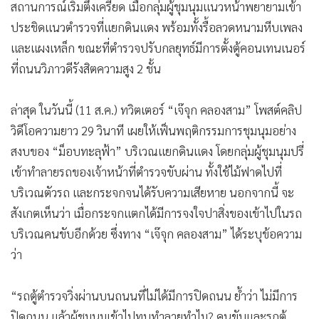
สถานการณ์เริ่มตึงเครียด เมื่อกลุ่มผู้ชุมนุมแนวหน้าพยายามเข้า
•
เกม
ประชิดแนวตำรวจที่แยกดินแดง พร้อมทั้งรื้อลวดหนามหีบเพลง
•
วิทยาศาสตร์
และแผงเหล็ก ขณะที่ตำรวจปรับกลยุทธ์มีการตั้งตู้คอนเทนเนอร์
•
SMEs
ที่ถนนวิภาวดีรังสิตความสูง 2 ชั้น
•
หุ้น
•
อินโดจีน
ล่าสุด ในวันนี้ (11 ส.ค.) ทวิตเตอร์ “เจ๊จุก คลองสาม” โพสต์คลิป
•
กองทุนรวม
วิดีโอความยาว 29 วินาที เผยให้เฟ็นพฤติกรรมการชุมนุมอย่าง
•
Celeb Online
สงบของ “ม็อบทะลุฟ้า” บริเวณแยกดินแดง โดยกลุ่มผู้ชุมนุมปรี่
•
Factcheck
เข้าทำลายรถของเจ้าหน้าที่ตำรวจขับผ่าน ทั้งใช้ไม้ฟาดไปที่
•
ญี่ปุ่น
บริเวณตัวรถ และกระจกจนได้รับความเสียหาย นอกจากนี้ จะ
•
News1
สังเกตเห็นว่า เมื่อกระจกแตกได้มีการจงใจปาสิ่งของเข้าไปในรถ
•
Gotomanager
บริเวณคนขับอีกด้วย ซึ่งทาง “เจ๊จุก คลองสาม” ได้ระบุข้อความ
ว่า
“รถตู้ตำรวจวิ่งผ่านบนถนนที่ไม่ได้มีการปิดถนน ย้ำว่า ไม่มีการ
ปิดถนน แล้วผู้ชุมนุมเข้าไปทุบทำลายทำไม? คนขับและรถตู้