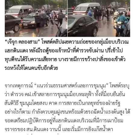
•
Good health & Well-being
•
Green Innovation & SD
•
Management & HR
•
MGR Live
•
Infographic
“เจ๊จุก คลองสาม” โพสต์คลิปเผยความถ่อยของกลุ่มม็อบบริเวณ
•
การเมือง
แยกดินแดง หลังมีรถตู้ของเจ้าหน้าที่ตำรวจขับผ่าน ปรี่เข้าไป
•
ท่องเที่ยว
ทุบตีจนได้รับความเสียหาย บางรายมีการขว้างปาสิ่งของเข้าตัว
•
กีฬา
รถหวังให้โดนคนขับอีกด้วย
•
ต่างประเทศ
•
Special Scoop
จากเหตุการณ์ “แนวร่วมธรรมศาสตร์และการชุมนุม” โพสต์ระบุ
•
เศรษฐกิจ-ธุรกิจ
ว่า ตำรวจ คฝ.เข้าสลายการชุมนุมม็อบทะลุฟ้า ทั้งที่ม็อบยืนยัน
สันติวิธี ชุมนุมโดยสงบ คาด การสลายเป็นกลยุทธ์ของฝ่ายรัฐ
•
จีน
อย่างไรก็ตาม กำลังควบคุมฝูงชนพร้อมด้วยรถฉีดน้ำแรงดันสูง ได้
•
ชุมชน-คุณภาพชีวิต
จอดเตรียมปฏิบัติการอยู่ที่แยกดินแดงบริเวณที่มีการเผาป้อม
•
อาชญากรรม
จราจรของ สน.ดินแดง วานนี้ และเริ่มมีการยิงแก๊สน้ำตา
•
Motoring