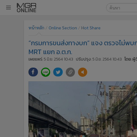
เลือกเครื่องมือท
•
หน้าหลัก
หน้าหลัก
Online Section
Hot Share
ค้นหา
•
ทันเหตุการณ์
Google
•
ภาคใต้
“กรมการขนส่งทางบก” แจง ตรวจไม่พบการ
•
ภูมิภาค
MGR Onl
MRT แยก อ.ต.ก.
•
Online Section
เผยแพร่:
5 มิ.ย. 2564 10:43
ปรับปรุง:
5 มิ.ย. 2564 10:43
โดย: ผู
ค้นหาขั
•
บันเทิง
•
ผู้จัดการรายวัน
•
คอลัมนิสต์
•
ละคร
•
CbizReview
•
Cyber BIZ
•
ผู้จัดกวน
•
Good health & Well-being
•
Green Innovation & SD