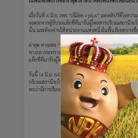
ในพื้นที่เขตบางซื่อ ล่าสุด เจ้าหน้าที่ลงพื้นที่ตรวจยืนยันว
•
อินโดจีน
•
กองทุนรวม
เมื่อวันที่ 4 มิ.ย. เพจ “เจ๊ม้อย v plus” เผยคลิปวิดีโอควา
•
Celeb Online
จอดรถจากผู้ขับรถแท็กซี่ที่มารับผู้โดยสารบริเวณสถาน
นั้น และต้องจ่ายให้หน่วยงานแห่งหนึ่งในพื้นที่เขตบางซื่
•
Factcheck
•
ญี่ปุ่น
ล่าสุด ทางเพจ “ประชาสัมพันธ์กระทรวงคมนาคม” ได้ออกม
•
News1
ทางบก กระทรวงคมนาคม ชี้แจงกรณีมีการร้องเรียนผ่านสื่ออ
•
Gotomanager
แท็กซี่ที่มารับผู้โดยสารบริเวณสถานีรถไฟฟ้า MRT แยก 
วันนี้ (4 มิ.ย. 64) กรมการขนส่งทางบก กระทรวงคมนาค
บริเวณสถานีรถไฟฟ้า MRT แยก อ.ต.ก. จากการตรวจสอบขับร
พบว่ามีการเรียกเก็บค่าจอดแต่อย่างใด รถแท็กซี่สามารถเข