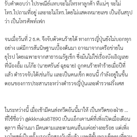
รับคำตอบว่า ไปรษณีย์แทบจะไม่โทรหาลูกค้า ที่แน่ๆ จะไม่
โทร.ไปถามที่อยู่ และจะไม่โทร.โดยไม่แสดงหมายเลข เป็นอันสรุป
ว่า เป็นโทรศัพท์เฟก
จนเมื่อวันที่ 2 ธ.ค. จึงจับตัวคนร้ายได้ ทางการญี่ปุ่นยังไม่บอกทุก
อย่าง แต่มีการสันนิษฐานเบื้องต้นมา อาจมาจากเครือข่ายใน
ยุโรป โดยเฉพาะจากสาธารณรัฐเช็ก ซึ่งมันไม่ใช่เรื่องบังเอิญเลย
ที่น้องอั้ม เนโก๊ะ (นายศรันย์ ฉุยฉาย) ถูกคนร้ายทำร้ายเมื่อปีที่
แล้ว ตำรวจจับได้เช่นกัน และเป็นคนเช็ก ตอนนี้ กำลังอยู่ในขั้น
ตอนของการประสานระหว่างตำรวจญี่ปุ่นและตำรวจฝรั่งเศส
ในระหว่างนี้ เมื่อเช้ามีคนส่งทวีตอันนี้มาให้ เป็นทวีตของฝ่าย ...
ที่ใช้ชื่อว่า @kkknaka87890 เป็นแอ็กเคานต์ที่เพิ่งเปิดเมื่อเดือน
ตุลาฯ ที่ผ่านมา มีคนตามและตามคนอื่นแค่อย่างละร้อย แต่เพิ่ง
มาโพสต์เป็นครั้งแรกเมื่อสองวันที่แล้ว และดิชั้นลองเช็คคนที่ตาม