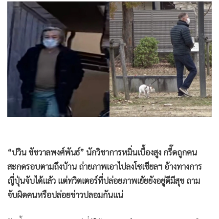
•
Good health & Well-being
•
Green Innovation & SD
•
Management & HR
•
MGR Live
•
Infographic
•
การเมือง
•
ท่องเที่ยว
•
กีฬา
•
ต่างประเทศ
•
Special Scoop
•
เศรษฐกิจ-ธุรกิจ
“ปวิน ชัชวาลพงศ์พันธ์” นักวิชาการหมิ่นเบื้องสูง กรี๊ดถูกคน
สะกดรอบตามถึงบ้าน ถ่ายภาพเอาไปลงโซเชียลฯ อ้างทางการ
•
จีน
ญี่ปุ่นจับได้แล้ว แต่ทวิตเตอร์ที่ปล่อยภาพเย้ยยังอยู่ดีมีสุข ถาม
•
ชุมชน-คุณภาพชีวิต
จับผิดคนหรือปล่อยข่าวปลอมกันแน่
•
อาชญากรรม
•
Motoring