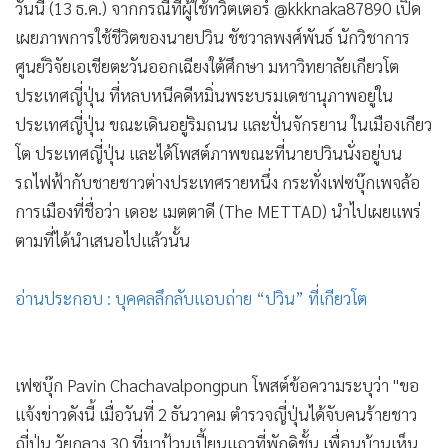
วันนี้ (13 ธ.ค.) จากกรณีที่ผู้ใช้ทวิตเตอร์ @kkknaka87890 เปิด
•
เกม
เผยภาพการใช้ชีวิตของนายปวิน ชัชวาลพงศ์พันธ์ นักวิชาการ
•
วิทยาศาสตร์
ศูนย์วิจัยเอเชียตะวันออกเฉียงใต้ศึกษา มหาวิทยาลัยเกียวโต
•
SMEs
ประเทศญี่ปุ่น ที่หลบหนีคดีหมิ่นพระบรมเดชานุภาพอยู่ใน
•
หุ้น
ประเทศญี่ปุ่น ขณะเดินอยู่ริมถนน และปั่นจักรยาน ในเมืองเกียว
•
อินโดจีน
โต ประเทศญี่ปุ่น และได้โพสต์ภาพขณะที่นายปวินนั่งอยู่บน
•
กองทุนรวม
รถไฟฟ้ากับชายชาวต่างประเทศรายหนึ่ง กระทั่งเฟซบุ๊กเพจล้อ
•
Celeb Online
การเมืองที่ชื่อว่า เดอะ เมตตาดี (The METTAD) นำไปเผยแพร่
•
Factcheck
ตามที่ได้นำเสนอไปแล้วนั้น
•
ญี่ปุ่น
•
News1
อ่านประกอบ : บุคคลลึกลับแอบถ่าย “ปวิน” ที่เกียวโต
•
Gotomanager
เฟซบุ๊ก Pavin Chachavalpongpun โพสต์ข้อความระบุว่า "ขอ
แจ้งข่าวดังนี้ เมื่อวันที่ 2 ธันวาคม ตำรวจญี่ปุ่นได้จับคนร้ายชาว
ญี่ปุ่น วัยกลาง 30 ที่มาป้วนเปี้ยนแถวที่พักดิชั้น เพื่อนบ้านเห็น