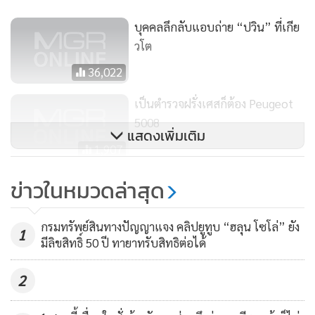
อย่างไรก็ตาม ผู้ใช้ทวิตเตอร์ @kkknaka87890 ที่ระบุว่าเป็น
บุคคลลึกลับแอบถ่าย “ปวิน” ที่เกีย
เจ้าของภาพ ได้โพสต์ข้อความระบุว่า “แม่บอกว่าหนูโดนตำรวจ
วโต
ญี่ปุ่นจับทำไมหนูยังนั่งกินราเมนอยู่เลย” และว่า “หนูรู้นะแม่
36,022
โกรธหนูอยู่อะ หนูเรียนอยู่มอเกียวโตจริงๆ ทำไมติ่งแม่ไม่เชื่อหนู
เลยอะ” และว่า “สีหน้าแม่ปวินไปแจ้งความจับหนูกับตำรวจ
เป็นตำรวจฝรั่งเศสก็ต้อง Peugeot
5008
ญี่ปุ่นข้อหาถูกคุกคาม แต่ตำรวจจับใครไปไม่รู้หนูยังไม่โดนจับ”
แสดงเพิ่มเติม
1,907
มุกฝืด! ไล่ออกผู้บริหารเครื่องบิน
ข่าวในหมวดล่าสุด
โดยสารรัสเซีย บินวนเป็นรูปอวัยวะ
เพศชาย (ชมคลิป)
2,636
กรมทรัพย์สินทางปัญญาแจง คลิปยูทูบ “ฮลุน โซโล่” ยัง
1
มีลิขสิทธิ์ 50 ปี ทายาทรับสิทธิต่อได้
2