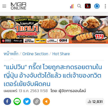
•
หน้าหลัก
•
ทันเหตุการณ์
•
ภาคใต้
•
ภูมิภาค
•
Online Section
หน้าหลัก
Online Section
Hot Share
•
บันเทิง
•
ผู้จัดการรายวัน
“แม่ปวิน” กรี๊ด! โวยถูกสะกดรอยตามใน
•
คอลัมนิสต์
ญี่ปุ่น อ้างจับตัวได้แล้ว แต่เจ้าของทวิต
•
ละคร
เตอร์เย้ยจับผิดคน
•
CbizReview
เผยแพร่:
13 ธ.ค. 2563 11:58
โดย: ผู้จัดการออนไลน์
•
Cyber BIZ
•
ผู้จัดกวน
12,831