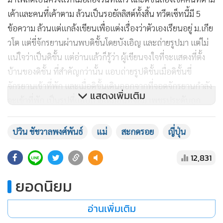
เค้าและคนที่เค้าตาม ล้วนเป็นรอยัลลิสต์ทั้งสิ้น ทวีตเซ็ทนี้มี 5
ข้อความ ล้วนแต่แกล้งเขียนเพื่อแต่งเรื่องว่าตัวเองเรียนอยู่ ม.เกีย
วโต แต่ขี่จักรยานผ่านพบดิชั้นโดยบังเอิญ และถ่ายรูปมา แต่ไม่
แน่ใจว่าเป็นดิชั้น แต่อ่านแล้วก็รู้ว่า ผู้เขียนจงใจที่จะแสดงที่ตั้ง
บ้านของดิชั้น ที่สำคัญกว่านั้น แอบถ่ายรูปดิชั้นเมื่อดิชั้นขี่
จักรยานเข้าที่พัก และเมื่อดิชั้นเดินออกจากที่จอดจักรยานกำลัง
แสดงเพิ่มเติม
จะเข้าที่พัก เป็นรูปที่แอบถ่ายเหมือนที่จอม เพชรประดับถูก
แอบถ่าย ใครที่เคยมาบ้านที่ดิชั้นก็รู้ว่า มันไม่ใช่เป็นทางผ่าน มัน
เป็นการจงใจแอบถ่ายและระยะมันใกล้ชิดกันมาก ดิชั้นจึงได้แจ้ง
ปวิน ชัชวาลพงศ์พันธ์
แม่
สะกดรอย
ญี่ปุ่น
ตำรวจเมื่อเช้าทันทีและมีการพูดคุยกันทั้งบ่าย แน่นอน รูปที่แอบ
12,831
ถ่ายนี้ต้องมีความเชื่อมโยงกับคนร้ายที่ทางการจับตัวได้ ดิชั้นรู้ทัน
ทีว่า รูปนี้ถูกถ่ายเมื่อวันที่ 2 ธ.ค. เพราะดิชั้นจำชุดที่ใส่ได้ เป็นวัน
ยอดนิยม
เดียวกับที่คนร้ายถูกจับ จึงอาจสรุปได้ว่า คนร้ายมาแวะเวียนเฝ้าดิ
ชั้น ตามดิชั้นตั้งแต่เช้า และแอบถ่ายดิชั้น ก่อนที่จะส่งรูปไปให้
อ่านเพิ่มเติม
คนที่เมืองไทย และถูกจับได้ในคืนนั้น