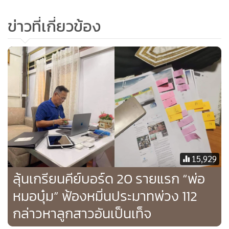
ข่าวที่เกี่ยวข้อง
เมื่อทวีตนี้ออกไป เพจ The Metted เอาไปลงต่อทันที ทั้งๆ ที่มัน
มาจากทวีตของคนที่ไม่มีใครรู้จักหรือติดตามจำนวนมาก
ใครก็ตามที่อยู่เบื้องหลังปฏิบัติการนี้ ไม่ว่าผู้สั่งที่อยู่ในไทย ผ่าน
เครือข่ายโจรในยุโรป โปรดรู้ว่า ทางตำรวจญี่ปุ่นกำลังดำเนินการ
อย่างเต็มที่ ที่สำคัญกว่านั้น คนทำมีความอุกอาจมาก คือ
นอกจากสั่งให้คนมาสะกดรอยดิชั้น แอบถ่ายรูปดิชั้น แล้วยังกล้า
เอามาลงเย้ยในโซเชียลมีเดีย วันนี้จึงขอเขียนเรื่องที่เกิดขึ้นใน
ทันที และจะอัปเดตต่อไป ทั้งนี้ จะขอเตือนผู้ลี้ภัยคนอื่นๆ ในต่าง
15,929
ประเทศว่า ภัยที่เกิดกับนักกิจกรรมหลายๆ คน รวมถึงต้า (วัน
ลุ้นเกรียนคีย์บอร์ด 20 รายแรก “พ่อ
เฉลิม สัตย์ศักดิ์สิทธิ์) ภัยนั้นได้กลับมาอีกแล้ว”
หมอบุ๋ม” ฟ้องหมิ่นประมาทพ่วง 112
กล่าวหาลูกสาวอันเป็นเท็จ