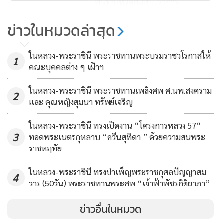
พื้นที่จังหวัดสมุทรปราการ
ร.10 โปรดเกล้าฯ องคมนตรีเชิญถุง
ข่าวในหมวดล่าสุด
พระราชทานไปมอบแก่ผู้ประสบภัย
เหตุท่อส่งก๊าซระเบิด
71
ในหลวง-พระราชินี พระราชทานพระบรมราชวโรกาสให้
1
คณะบุคคลต่าง ๆ เฝ้าฯ
องคมนตรีมอบถุงยังชีพผู้ประสบภัย
น้ำท่วมใน อ.อรัญประเทศ
ในหลวง-พระราชินี พระราชทานเพลิงศพ ศ.นพ.สงคราม
2
และ คุณหญิงสุมนา ทรัพย์เจริญ
จ.สระแก้ว
74
ในหลวง-พระราชินี ทรงเปิดงาน “โครงการหลวง 57“
3
ทอดพระเนตรกุหลาบ “ควีนสุทิดา ” ด้วยความสนพระ
ราชหฤทัย
ในหลวง-พระราชินี ทรงบำเพ็ญพระราชกุศลปัญญาสม
4
วาร (50วัน) พระราชทานพระศพ “เจ้าฟ้าพัชรกิติยาภา”
ข่าวอื่นในหมวด