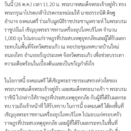
วันนี้ (26 ต.ค.) เวลา 11.20 น. พระบาทสมเด็จพระเจ้าอยู่หัว ทรง
•
เกม
พระกรุณาโปรดเกล้าโปรดกระหม่อมให้ นายอรรถนิติ ดิษฐ
•
วิทยาศาสตร์
อำนาจ องคมนตรี ร่วมกับมูลนิธิราชประชานุเคราะห์ ในพระบรม
•
SMEs
ราชูปถัมภ์ เชิญถุงพระราชทานเครื่องอุปโภคบริโภค จำนวน
•
หุ้น
1,000 ถุง ไปมอบแก่ราษฎรที่ประสบเหตุอุทกภัยและผู้ได้รับผลก
•
อินโดจีน
ระทบในพื้นที่จังหวัดสระแก้ว ณ หอประชุมเทศบาลบ้านใหม่
•
กองทุนรวม
หนองไทร อำเภออรัญประเทศ จังหวัดสระแก้ว เพื่อช่วยบรรเทา
•
Celeb Online
ความเดือดร้อนในเบื้องต้นและเป็นขวัญกำลังใจ
•
Factcheck
•
ญี่ปุ่น
ในโอกาสนี้ องคมนตรี ได้เชิญพระราชกระแสทรงห่วงใยของ
•
News1
พระบาทสมเด็จพระเจ้าอยู่หัว และสมเด็จพระนางเจ้า ฯ พระบรม
•
Gotomanager
ราชินี ไปกล่าวให้ราษฎรที่ประสบเหตุอุทกภัย กับผู้ที่ได้รับผลกระ
ทบ รวมถึงเจ้าหน้าที่ ให้รับทราบ ในการนี้ องคมนตรี ได้ลงพื้นที่
เชิญถุงพระราชทานเครื่องอุปโภคบริโภค ไปมอบแก่ครอบครัว
ราษฎรที่ประสบเหตุอุทกภัย และผู้ที่ได้รับผลกระทบในพื้นที่