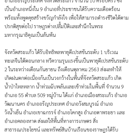
อำเภออรัญประเทศ จังหวัดสระแก้ว จำนวน 10 ครอบครัว ซึ่ง
เป็นอำเภอหนึ่งใน 9 อำเภอที่ประชาชนได้รับความเดือดร้อน
พร้อมทั้งพูดคุยสร้างขวัญกำลังใจ เพื่อให้สามารถดำรงชีวิตได้ตาม
ปรกติสุขต่อไป ราษฎรต่างปลื้มปีติและสำนึกในพระ
มหากรุณาธิคุณเป็นล้นพ้น
จังหวัดสระแก้ว ได้รับอิทธิพลพายุดีเปรสชันระดับ 1 บริเวณ
ทะเลจีนใต้ตอนกลาง ทวีความรุนแรงขึ้นเป็นพายุดีเปรสชันระดับ
2 ในระหว่างเดือนกันยายน ถึงเดือนตุลาคม 2563 ส่งผลทำให้
เกิดฝนตกต่อเนื่องกันเป็นวงกว้างในพื้นที่จังหวัดสระแก้ว เกิด
น้ำป่าไหลหลาก น้ำท่วมฉับพลันและเข้าท่วมในพื้นที่ จำนวน 9
อำเภอ 55 ตำบล 509 หมู่บ้าน ได้แก่ อำเภอเมืองสระแก้ว อำเภอ
วัฒนานคร อำเภออรัญประเทศ อำเภอวังสมบูรณ์ อำเภอ
วังน้ำเย็น อำเภอเขาฉกรรจ์ อำเภอโคกสูง อำเภอตาพระยา และ
อำเภอคลองหาด ส่งผลให้พื้นที่ทางการเกษตร สิ่ง
สาธารณประโยชน์ และทรัพย์สินบ้านเรือนของราษฎรได้รับ