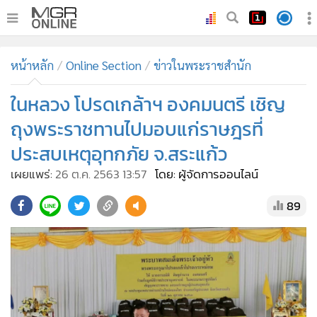
•
หน้าหลัก
หน้าหลัก
Online Section
ข่าวในพระราชสำนัก
•
ทันเหตุการณ์
•
ในหลวง โปรดเกล้าฯ องคมนตรี เชิญ
ภาคใต้
•
ภูมิภาค
ถุงพระราชทานไปมอบแก่ราษฎรที่
•
Online Section
ประสบเหตุอุทกภัย จ.สระแก้ว
•
บันเทิง
เผยแพร่:
26 ต.ค. 2563 13:57
โดย: ผู้จัดการออนไลน์
•
ผู้จัดการรายวัน
89
•
คอลัมนิสต์
•
ละคร
•
CbizReview
•
Cyber BIZ
•
ผู้จัดกวน