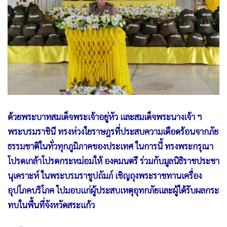
•
Good health & Well-being
•
Green Innovation & SD
•
Management & HR
•
MGR Live
•
Infographic
•
การเมือง
•
ท่องเที่ยว
•
กีฬา
ด้วยพระบาทสมเด็จพระเจ้าอยู่หัว และสมเด็จพระนางเจ้า ฯ
•
ต่างประเทศ
พระบรมราชินี ทรงห่วงใยราษฎรที่ประสบความเดือดร้อนจากภัย
•
Special Scoop
ธรรมชาติในทั่วทุกภูมิภาคของประเทศ ในการนี้ ทรงพระกรุณา
•
เศรษฐกิจ-ธุรกิจ
โปรดเกล้าโปรดกระหม่อมให้ องคมนตรี ร่วมกับมูลนิธิราชประชา
•
จีน
นุเคราะห์ ในพระบรมราชูปถัมภ์ เชิญถุงพระราชทานเครื่อง
•
ชุมชน-คุณภาพชีวิต
อุปโภคบริโภค ไปมอบแก่ผู้ประสบเหตุอุทกภัยและผู้ได้รับผลกระ
•
อาชญากรรม
ทบในพื้นที่จังหวัดสระแก้ว
•
Motoring