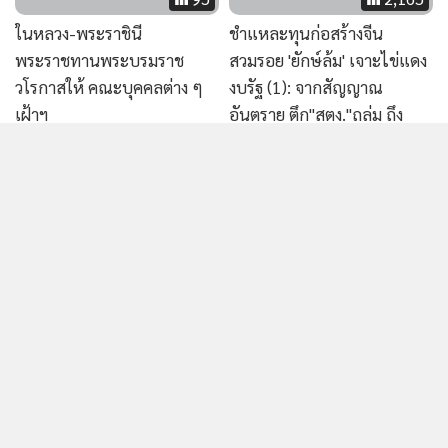
ในหลวง-พระราชินี
ชำแหละทุนก่อสร้างจีน
พระราชทานพระบรมราช
สวมรอย 'ยักษ์ล้ม' เจาะไข่แดง
วโรกาสให้ คณะบุคคลต่าง ๆ
งบรัฐ (1): จากสัญญาณ
เฝ้าฯ
อันตราย ตึก"สตง."ถล่ม ถึง
เงื่อนงำ "อุโมงค์ยักษ์ กทม."
9.5 พันล้าน "ชัชชาติ" จะบอก
ไม่รู้เรื่องไม่ได้!
160
4,883
ผู้รับเหมาฯ เตรียมร้อง
กฎใหม่สนามบินไทย! เจ้า
สช.ระงับการใช้อาคาร
หน้าที่ค้นกระเป๋าโหลดใต้ครื่อง
รร.นานาชาติ หลังถูกเบี้ยวเงิน
ได้เลย ไม่ต้องแจ้งผู้โดยสาร
57 ล้านบาท
เริ่มใช้ 16 ต.ค.69