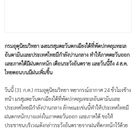
•
เกม
•
วิทยาศาสตร์
•
SMEs
•
หุ้น
•
อินโดจีน
กรมอุตุนิยมวิทยา เผยมรสุมตะวันตกเฉียงใต้ที่พัดปกคลุมทะเล
•
กองทุนรวม
อันดามันและประเทศไทยมีกำลังปานกลาง ทำให้ภาคตะวันออก
•
Celeb Online
และภาคใต้มีฝนตกหนัก เตือนระวังอันตราย และวันนี้ถึง 4 ส.ค.
•
Factcheck
ไทยตอนบนมีฝนเพิ่มขึ้น
•
ญี่ปุ่น
วันนี้ (31 ก.ค.) กรมอุตุนิยมวิทยา พยากรณ์อากาศ 24 ชั่วโมงข้าง
•
News1
หน้า มรสุมตะวันตกเฉียงใต้ที่พัดปกคลุมทะเลอันดามันและ
•
Gotomanager
ประเทศไทยมีกำลังปานกลาง ลักษณะเช่นนี้ทำให้ประเทศไทยมี
ฝนตกหนักบางแห่งในภาคตะวันออก และภาคใต้ ขอให้
ประชาชนบริเวณดังกล่าวระวังอันตรายจากฝนที่ตกหนักไว้ด้วย