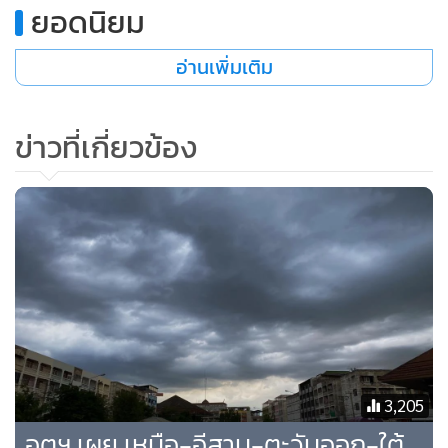
ยอดนิยม
และกระบี่ อุณหภูมิต่ำสุด 24-26 องศาเซลเซียส อุณหภูมิสูงสุด
30-34 องศาเซลเซียส ลมตะวันตกเฉียงใต้ ความเร็ว 15-35 กม./
อ่านเพิ่มเติม
ชม.ทะเลมีคลื่นสูง 1-2 เมตร บริเวณที่มีฝนฟ้าคะนองคลื่นสูง
ประมาณ 2 เมตร
ข่าวที่เกี่ยวข้อง
กรุงเทพมหานคร และปริมณฑล เมฆเป็นส่วนมาก กับมีฝนฟ้า
คะนอง ร้อยละ 40 ของพื้นที่อุณหภูมิต่ำสุด 24-26 องศาเซลเซียส
อุณหภูมิสูงสุด 34-36 องศาเซลเซียส ลมตะวันตกเฉียงใต้
ความเร็ว 10-25 กม./ชม.
3,205
อุตุฯ เผย เหนือ-อีสาน-ตะวันออก-ใต้