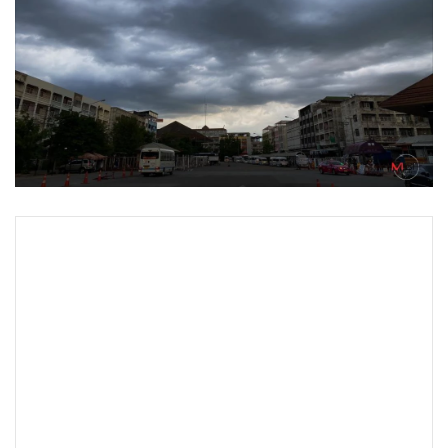
•
Good health & Well-being
•
Green Innovation & SD
•
Management & HR
•
MGR Live
•
Infographic
•
การเมือง
•
ท่องเที่ยว
•
กีฬา
•
ต่างประเทศ
•
Special Scoop
•
เศรษฐกิจ-ธุรกิจ
•
จีน
•
ชุมชน-คุณภาพชีวิต
•
อาชญากรรม
•
Motoring