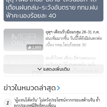
เตือนฝนถล่ม-ระวังอันตราย กทม.ฝน
ฟ้าคะนองร้อยละ 40
อุตุฯ เตือนรับมือมรสุม 28-31 ก.ค.
ฝนเพิ่มมากขึ้น วันนี้ใต้ยังมีฝนตกต่อ
เนื่อง กทม.โดนร้อยละ 30
2,889
ฝนทั่วไทย! เตือน อีสานตอนบน-
ตะวันออก-ใต้ ฝนตกหนัก-ระวัง
แสดงเพิ่มเติม
อันตราย กทม.วันนี้โดนร้อยละ 40
95
กรมอุตุฯ เผยภาคเหนือ-อีสาน ฝน
ข่าวในหมวดล่าสุด
ฟ้าคะนองต่อเนื่อง 30-60% ใต้
ตกหนักบางแห่ง
2,191
‘ผู้แทนไต้หวัน’ ไม่หวังประโยชน์จากกระแสต้านจีน ย้ำ
1
ทุกประเทศมีสิทธิ์คบเพื่อน