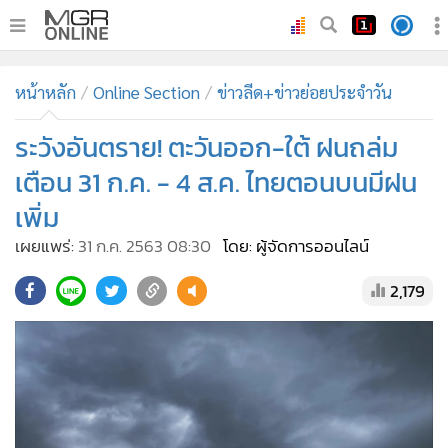
•
หน้าหลัก
หน้าหลัก
Online Section
ข่าวลีด+ข่าวย่อยประจำวัน
•
ทันเหตุการณ์
•
ระวังอันตราย! ตะวันออก-ใต้ ฝนถล่ม
ภาคใต้
•
ภูมิภาค
เตือน 31 ก.ค. - 4 ส.ค. ไทยตอนบนมีฝน
•
Online Section
เพิ่ม
•
บันเทิง
เผยแพร่:
31 ก.ค. 2563 08:30
โดย: ผู้จัดการออนไลน์
•
ผู้จัดการรายวัน
2,179
•
คอลัมนิสต์
•
ละคร
•
CbizReview
•
Cyber BIZ
•
ผู้จัดกวน