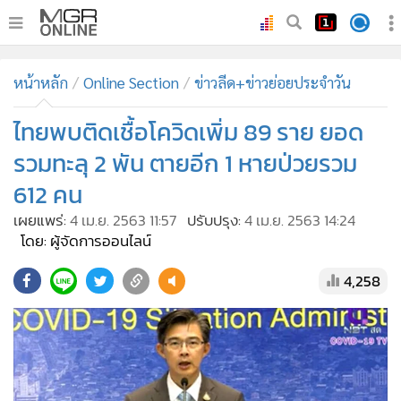
•
หน้าหลัก
หน้าหลัก
Online Section
ข่าวลีด+ข่าวย่อยประจำวัน
•
ทันเหตุการณ์
•
ไทยพบติดเชื้อโควิดเพิ่ม 89 ราย ยอด
ภาคใต้
•
ภูมิภาค
รวมทะลุ 2 พัน ตายอีก 1 หายป่วยรวม
•
Online Section
612 คน
•
บันเทิง
เผยแพร่:
4 เม.ย. 2563 11:57
ปรับปรุง:
4 เม.ย. 2563 14:24
•
ผู้จัดการรายวัน
โดย: ผู้จัดการออนไลน์
•
คอลัมนิสต์
4,258
•
ละคร
•
CbizReview
•
Cyber BIZ
•
ผู้จัดกวน