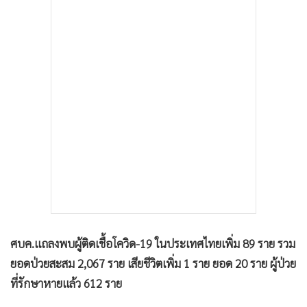
ผู้เสียชีวิตเพิ่ม 1 ราย เสียชีวิตสะสม 20 ราย มีผู้ได้รับการรักษา
•
เกม
หายป่วยแล้ว 612 ราย สำหรับผู้ป่วยแบ่งเป็นสัญชาติไทย 1,762
•
วิทยาศาสตร์
ราย และสัญชาติอื่นๆ 305 ราย
•
SMEs
•
หุ้น
•
อินโดจีน
หากแบ่งตามภาค ในพื้นที่กรุงเทพฯ และ นนทบุรี มีผู้ป่วย 1,090
•
กองทุนรวม
ราย ภาคเหนือ 80 ราย ภาคกลาง 310 ราย ภาคตะวันออกเฉียง
•
Celeb Online
เหนือ 96 ราย และภาคใต้ 292 ราย
•
Factcheck
•
ญี่ปุ่น
•
News1
•
Gotomanager