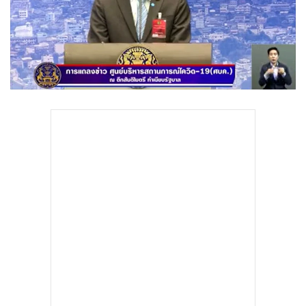
•
Good health & Well-being
•
Green Innovation & SD
•
Management & HR
•
MGR Live
•
Infographic
•
การเมือง
•
ท่องเที่ยว
ศบค.แถลงพบผู้ติดเชื้อโควิด-19 ในประเทศไทยเพิ่ม 89 ราย รวม
•
กีฬา
ยอดป่วยสะสม 2,067 ราย เสียชีวิตเพิ่ม 1 ราย ยอด 20 ราย ผู้ป่วย
•
ต่างประเทศ
ที่รักษาหายแล้ว 612 ราย
•
Special Scoop
•
เศรษฐกิจ-ธุรกิจ
•
จีน
วันนี้ (4 เม.ย.) นพ.ทวีศิลป์ วิษณุโยธิน โฆษกศูนย์บริหาร
•
ชุมชน-คุณภาพชีวิต
สถานการณ์โควิด-19 (ศบค.) แถลงสรุปสถานการณ์การระบาด
•
อาชญากรรม
โรคติดเชื้อไวรัสโคโรนา 2019 (โควิด-19) ในประเทศไทย วันนี้ มี
•
Motoring
ผู้ป่วยรายใหม่ 89 ราย ส่งผลให้มีผู้ป่วยสะสมยืนยัน 2,067 ราย มี