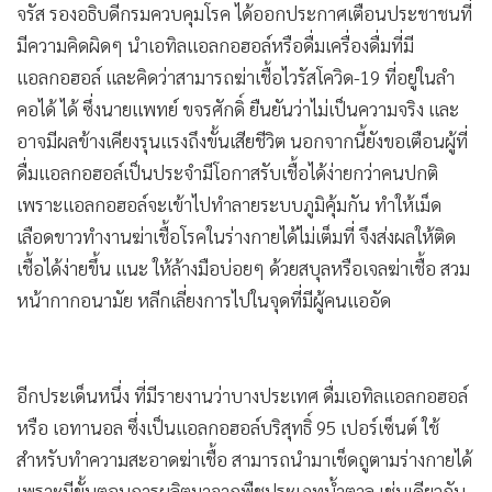
จรัส รองอธิบดีกรมควบคุมโรค ได้ออกประกาศเตือนประชาชนที่
•
เกม
มีความคิดผิดๆ นำเอทิลแอลกอฮอล์หรือดื่มเครื่องดื่มที่มี
•
วิทยาศาสตร์
แอลกอฮอล์ และคิดว่าสามารถฆ่าเชื้อไวรัสโควิด-19 ที่อยู่ในลำ
•
SMEs
คอได้ ได้ ซึ่งนายแพทย์ ขจรศักดิ์ ยืนยันว่าไม่เป็นความจริง และ
•
หุ้น
อาจมีผลข้างเคียงรุนแรงถึงขั้นเสียชีวิต นอกจากนี้ยังขอเตือนผู้ที่
•
อินโดจีน
ดื่มแอลกอฮอล์เป็นประจำมีโอกาสรับเชื้อได้ง่ายกว่าคนปกติ
•
กองทุนรวม
เพราะแอลกอฮอล์จะเข้าไปทำลายระบบภูมิคุ้มกัน ทำให้เม็ด
•
Celeb Online
เลือดขาวทำงานฆ่าเชื้อโรคในร่างกายได้ไม่เต็มที่ จึงส่งผลให้ติด
•
Factcheck
เชื้อได้ง่ายขึ้น แนะ ให้ล้างมือบ่อยๆ ด้วยสบุลหรือเจลฆ่าเชื้อ สวม
•
ญี่ปุ่น
หน้ากากอนามัย หลีกเลี่ยงการไปในจุดที่มีผู้คนแออัด
•
News1
•
Gotomanager
อีกประเด็นหนึ่ง ที่มีรายงานว่าบางประเทศ ดื่มเอทิลแอลกอฮอล์
หรือ เอทานอล ซึ่งเป็นแอลกอฮอล์บริสุทธิ์ 95 เปอร์เซ็นต์ ใช้
สำหรับทำความสะอาดฆ่าเชื้อ สามารถนำมาเช็ดถูตามร่างกายได้
เพราะมีขั้นตอนการผลิตมาจากพืชประเภทน้ำตาล เช่นเดียวกับ