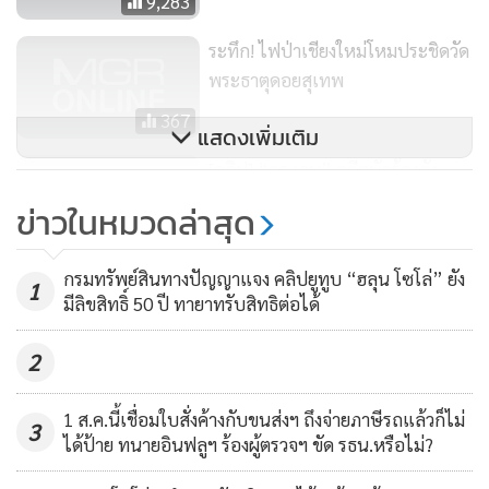
9,283
ระทึก! ไฟป่าเชียงใหม่โหมประชิดวัด
พระธาตุดอยสุเทพ
367
แสดงเพิ่มเติม
[คลิป] “ดร.เจน” อดีตนักร้องดัง
ปัจจุบันกูรูจิตฯ ฝากวิธีดูแลใจ ใน
ข่าวในหมวดล่าสุด
ภาวะ “พ.ร.ก.ฉุกเฉิน”
6,397
กรมทรัพย์สินทางปัญญาแจง คลิปยูทูบ “ฮลุน โซโล่” ยัง
1
มีลิขสิทธิ์ 50 ปี ทายาทรับสิทธิต่อได้
2
1 ส.ค.นี้เชื่อมใบสั่งค้างกับขนส่งฯ ถึงจ่ายภาษีรถแล้วก็ไม่
3
ได้ป้าย ทนายอินฟลูฯ ร้องผู้ตรวจฯ ขัด รธน.หรือไม่?