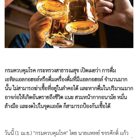
•
Good health & Well-being
•
Green Innovation & SD
•
Management & HR
•
MGR Live
•
Infographic
•
การเมือง
•
ท่องเที่ยว
•
กีฬา
กรมควบคุมโรค กระทรวงสาธารณสุข เปิดเผยว่า การดื่ม
•
ต่างประเทศ
เอทิลแอลกอฮอล์หรือดื่มเครื่องดื่มที่มีแอลกอฮอล์ จำนวนมาก
•
Special Scoop
นั้น ไม่สามารถฆ่าเชื้อที่อยู่ในลำคอได้ และหากดื่มในปริมาณมาก
•
เศรษฐกิจ-ธุรกิจ
อาจก่อให้เกิดอันตรายถึงชีวิต แนะ สวมหน้ากากอนามัย หมั่น
•
จีน
ล้างมือ และงดไปในจุดแออัด ก็สามารถป้องกันเชื้อได้
•
ชุมชน-คุณภาพชีวิต
•
อาชญากรรม
วันนี้ (1 เม.ย.) "กรมควบคุมโรค" โดย นายแพทย์ ขจรศักดิ์ แก้ว
•
Motoring