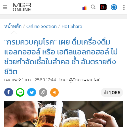
•
หน้าหลัก
หน้าหลัก
Online Section
Hot Share
•
ทันเหตุการณ์
•
"กรมควบคุมโรค" เผย ดื่มเครื่องดื่ม
ภาคใต้
•
ภูมิภาค
แอลกอฮอล์ หรือ เอทิลแอลกอฮอล์ ไม่
•
Online Section
ช่วยกำจัดเชื้อในลำคอ ซ้ำ อันตรายถึง
•
บันเทิง
ชีวิต
•
ผู้จัดการรายวัน
เผยแพร่:
1 เม.ย. 2563 17:44
โดย: ผู้จัดการออนไลน์
•
คอลัมนิสต์
1,066
•
ละคร
•
CbizReview
•
Cyber BIZ
•
ผู้จัดกวน