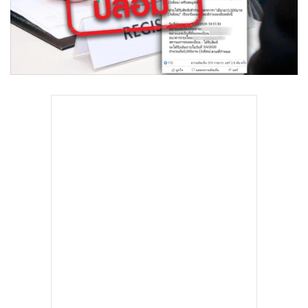
•
Good health & Well-being
•
Green Innovation & SD
•
Management & HR
•
MGR Live
•
Infographic
•
การเมือง
•
ท่องเที่ยว
•
กีฬา
•
ต่างประเทศ
•
Special Scoop
•
เศรษฐกิจ-ธุรกิจ
•
จีน
•
ชุมชน-คุณภาพชีวิต
•
อาชญากรรม
•
Motoring