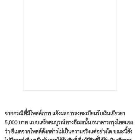
•
เกม
•
วิทยาศาสตร์
•
SMEs
•
หุ้น
•
อินโดจีน
•
กองทุนรวม
•
Celeb Online
•
Factcheck
•
ญี่ปุ่น
•
News1
•
Gotomanager
จากกรณีที่มีโพสต์ภาพ แจ้งผลการลงทะเบียนรับเงินเยียวยา
5,000 บาท แบบเสร็จสมบูรณ์ทางอีเมลนั้น ธนาคารกรุงไทยแจง
ว่า อีเมลจากโพสต์ดังกล่าวไม่เป็นความจริงแต่อย่างใด ขณะนี้ยัง