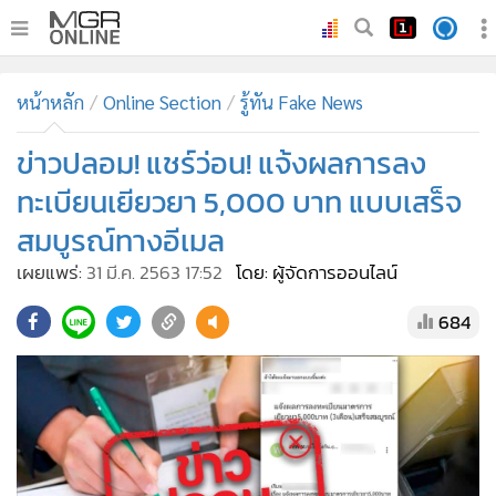
•
หน้าหลัก
หน้าหลัก
Online Section
รู้ทัน Fake News
•
ทันเหตุการณ์
•
ข่าวปลอม! แชร์ว่อน! แจ้งผลการลง
ภาคใต้
•
ภูมิภาค
ทะเบียนเยียวยา 5,000 บาท แบบเสร็จ
•
Online Section
สมบูรณ์ทางอีเมล
•
บันเทิง
เผยแพร่:
31 มี.ค. 2563 17:52
โดย: ผู้จัดการออนไลน์
•
ผู้จัดการรายวัน
684
•
คอลัมนิสต์
•
ละคร
•
CbizReview
•
Cyber BIZ
•
ผู้จัดกวน