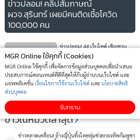
ข่าวปลอม! คลิปสัมภาษณ์
ผวจ.สุรินทร์ เผยมีคนติดเชื้อโควิด
100,000 คน
ข่าวปลอม! 44 เว็บไซต์ เชิญชวน
MGR Online ใช้คุกกี้ (Cookies)
ประชาชนลงทะเบียน รับเงิน 5,000
บาท เยียวยา COVID-19
MGR Online ใช้คุกกี้ เพื่อจัดการข้อมูลส่วนบุคคลเพื่อนำเสนอ
1,445
ประสบการณ์คอนเทนต์ที่ดีที่สุดให้กับผู้อ่านบนเว็บไซต์ และ
ข่าวปลอม อย่าแชร์! เรือนจำ
แอพพลิเคชั่น
เงื่อนไขการใช้งานเว็บไซต์
และ
นโยบายสิทธิ
อุดรธานีขาดแคลนทุกอย่าง ขอความ
ส่วนบุคคล
แสดงเพิ่มเติม
ช่วยเหลือด่วน
193
รับทราบ
ไม่จริง ไม่ควรแชร์ต่อ! คลิปวิดีโอวิธี
ข่าวในหมวดล่าสุด
ตรวจสอบแอลกอฮอล์เจล โดยการ
เอาไปถูกับใบเสร็จรับเงิน
178
ข่าวคลาดเคลื่อน! อ้างญี่ปุ่นทิ้งไทยทุ่มช่วยกองทัพกัมพูชา