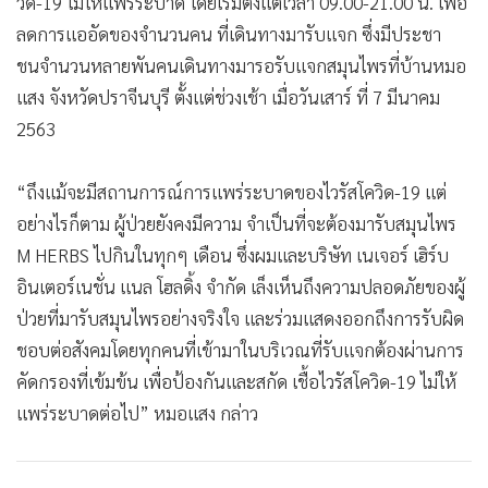
วิด-19 ไม่ให้แพร่ระบาด โดยเริ่มตั้งแต่เวลา 09.00-21.00 น. เพื่อ
•
เกม
ลดการแออัดของจํานวนคน ที่เดินทางมารับแจก ซึ่งมีประชา
•
วิทยาศาสตร์
ชนจํานวนหลายพันคนเดินทางมารอรับแจกสมุนไพรที่บ้านหมอ
•
SMEs
แสง จังหวัดปราจีนบุรี ตั้งแต่ช่วงเช้า เมื่อวันเสาร์ ที่ 7 มีนาคม
•
หุ้น
2563
•
อินโดจีน
•
กองทุนรวม
“ถึงแม้จะมีสถานการณ์การแพร่ระบาดของไวรัสโควิด-19 แต่
•
Celeb Online
อย่างไรก็ตาม ผู้ป่วยยังคงมีความ จําเป็นที่จะต้องมารับสมุนไพร
M HERBS ไปกินในทุกๆ เดือน ซึ่งผมและบริษัท เนเจอร์ เฮิร์บ
•
Factcheck
อินเตอร์เนชั่น แนล โฮลดิ้ง จํากัด เล็งเห็นถึงความปลอดภัยของผู้
•
ญี่ปุ่น
ป่วยที่มารับสมุนไพรอย่างจริงใจ และร่วมแสดงออกถึงการรับผิด
•
News1
ชอบต่อสังคมโดยทุกคนที่เข้ามาในบริเวณที่รับแจกต้องผ่านการ
•
Gotomanager
คัดกรองที่เข้มข้น เพื่อป้องกันและสกัด เชื้อไวรัสโควิด-19 ไม่ให้
แพร่ระบาดต่อไป” หมอแสง กล่าว