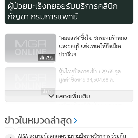
ผู้ป่วยมะเร็งทยอยรับบริการคลินิก
กัญชา กรมการแพทย์
"หมอแสง"ซึ้งใจ..ชมรมคนรักหมอ
แสงชลบุรี แต่งเพลงให้ถึงเมือง
ปราจีนฯ
792
หุ้นไทยปิดภาคเช้า +29.65 จุด
มูลค่าซื้อขาย 34,504.68 ล.
51
แสดงเพิ่มเติม
เตรียมเปิดคลินิกกัญชา กรมการ
แพทย์ 2 มี.ค. ชวนผู้ป่วยมะเร็งระยะ
ข่าวในหมวดล่าสุด
3-4 ลงทะเบียนรับบริการฟรี
1,502
AISA ลงนามข้อตกลงความร่วมมือทางวิชาการ ร่วมกับ