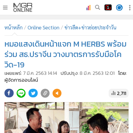
•
หน้าหลัก
หน้าหลัก
Online Section
ข่าวลีด+ข่าวย่อยประจำวัน
•
ทันเหตุการณ์
•
หมอแสงเดินหน้าแจก M HERBS พร้อม
ภาคใต้
•
ภูมิภาค
ร่วม สธ.ปราจีน วางมาตรการรับมือโค
•
Online Section
วิด-19
•
บันเทิง
เผยแพร่:
7 มี.ค. 2563 14:14
ปรับปรุง:
8 มี.ค. 2563 12:01
โดย:
•
ผู้จัดการรายวัน
ผู้จัดการออนไลน์
•
คอลัมนิสต์
2,711
•
ละคร
•
CbizReview
•
Cyber BIZ
•
ผู้จัดกวน