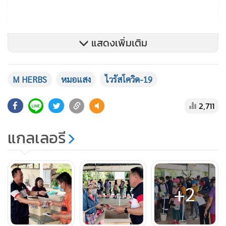
แสดงเพิ่มเติม
M HERBS
หมอแสง
ไวรัสโควิด-19
2,711
แกลเลอรี
+2