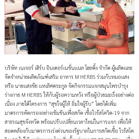
•
Good health & Well-being
•
Green Innovation & SD
•
Management & HR
•
MGR Live
•
Infographic
•
การเมือง
•
ท่องเที่ยว
•
กีฬา
บริษัท เนเจอร์ เฮิร์บ อินเตอร์เนชั่นแนล โฮลดิ้ง จํากัด ผู้ผลิตและ
จัดจําหน่ายผลิตภัณฑ์เสริม อาหาร M HERBS ร่วมกับหมอแสง
•
ต่างประเทศ
หรือ นายแสงชัย แหเลิศตระกูล จัดกิจกรรมแจกสมุนไพรบํารุง
•
Special Scoop
ร่างกาย M HERBS ให้กับผู้รอความหวัง หรือผู้ป่วยมะเร็งอย่างต่อ
•
เศรษฐกิจ-ธุรกิจ
เนื่อง ภายใต้โครงการ “สุขใจผู้ให้ อิ่มใจผู้รับ” โดยได้เพิ่ม
•
จีน
มาตรการคัดกรองอย่างเข้มข้นเพื่อสกัด เชื้อไวรัสโควิด-19 จาก
•
ชุมชน-คุณภาพชีวิต
สาธรณสุขจังหวัด พร้อมปรับเปลี่ยนเวลาใหม่ในการแจก เพื่อให้
•
อาชญากรรม
สอดคล้องกับมาตรการเร่งด่วนของรัฐบาลในการสกัดเชื้อ ไวรัสโค
•
Motoring