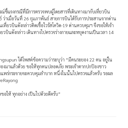
์ชี้แจงกรณีที่มีการตรวจพบผู้โดยสารที่เดินทางมากับเที่ยวบิน
์ ว่าเมื่อวันที่ 26 กุมภาพันธ์ สายการบินได้รับการประสานจากด่าน
่ยวบินดังกล่าวติดเชื้อไวรัสโควิด-19 ด่านควบคุมฯ จึงขอให้เจ้า
บเที่ยวบินดังกล่าว เดินทางไปตรวจร่างกายและหยุดงานเป็นเวลา 14
 Pongsupun ได้โพสต์ข้อความว่าระบุว่า “มีคนระยอง 22 คน อยู่ใน
 ในระยองมาแล้วด้วย ขอให้ทุกคนปลอดภัย พระเจ้าตากปกป้องชาว
งั้นแพร่กระจายจะควบคุมลำบาก หนึ่งในนั้นไปตรวจแล้วครับ รอผล
aveRayong
ลขอให้ ทุกอย่าง เป็นไปด้วยดีครับ”