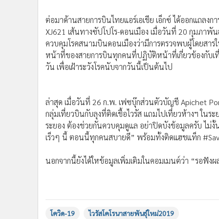
•
อินโดจีน
ต่อมาด้านสายการบินไทยแอร์เอเชีย เอ็กซ์ ได้ออกแถลงการณ
•
กองทุนรวม
XJ621 เส้นทางซัปโปโร-ดอนเมือง เมื่อวันที่ 20 กุมภาพันธ
•
Celeb Online
ควบคุมโรคสนามบินดอนเมืองว่ามีการตรวจพบผู้โดยสารในเที
•
Factcheck
หน้าที่ของสายการบินทุกคนที่ปฏิบัติหน้าที่เกี่ยวข้องกั
•
ญี่ปุ่น
วัน เพื่อเฝ้าระวังโรคนับจากวันนี้เป็นต้นไป
•
News1
•
Gotomanager
ล่าสุด เมื่อวันที่ 26 ก.พ. เฟซบุ๊กส่วนตัวบัญชี Apichet
กลุ่มเที่ยวบินกับลุงที่ติดเชื้อไวรัส แถมไปเที่ยวห้างฯ
ระยอง ต้องช่วยกันควบคุมดูแล อย่าปิดบังข้อมูลครับ ไม่
เร็วๆ นี้ ตอนนี้ทุกคนสบายดี” พร้อมทั้งติดแฮชแท็ก #S
นอกจากนี้ยังได้ใหข้อมูลเพิ่มเติมในคอมเมนต์ว่า “รอฟังผ
โควิด-19
ไวรัสโคโรนาสายพันธุ์ใหม่2019