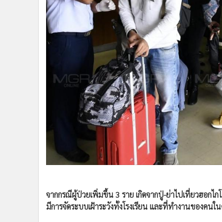
•
Management & HR
•
MGR Live
•
Infographic
•
การเมือง
•
ท่องเที่ยว
•
กีฬา
•
ต่างประเทศ
•
Special Scoop
•
เศรษฐกิจ-ธุรกิจ
•
จีน
•
ชุมชน-คุณภาพชีวิต
•
อาชญากรรม
•
Motoring
•
เกม
•
วิทยาศาสตร์
จากกรณีผู้ป่วยเพิ่มขึ้น 3 ราย เกิดจากปู่-ย่าไปเที่ยวฮอ
•
SMEs
มีการจัดระบบเฝ้าระวังทั้งโรงเรียน และที่ทำงานของคนใน
•
หุ้น