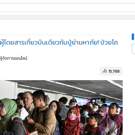
ี่ใช้
โดยสารเที่ยวบินเดียวกับปู่ย่ามหาภัย! ป่วยโค
ine
 ผู้จัดการออนไลน์
้นสูง
15,788