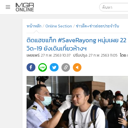
เลือกเครื่องมือท
•
หน้าหลัก
หน้าหลัก
Online Section
ข่าวลีด+ข่าวย่อยประจำวัน
ค้นหา
•
ทันเหตุการณ์
Google
•
ภาคใต้
ติดแฮชแท็ก #SaveRayong หนุ่มเผย 22 ผู้
•
ภูมิภาค
MGR Onl
วิด-19 ยังเดินเที่ยวห้างฯ
•
Online Section
เผยแพร่:
27 ก.พ. 2563 10:37
ปรับปรุง:
27 ก.พ. 2563 11:05
โดย:
ค้นหาขั
•
บันเทิง
•
ผู้จัดการรายวัน
•
คอลัมนิสต์
•
ละคร
•
CbizReview
•
Cyber BIZ
•
ผู้จัดกวน
•
Good health & Well-being
•
Green Innovation & SD