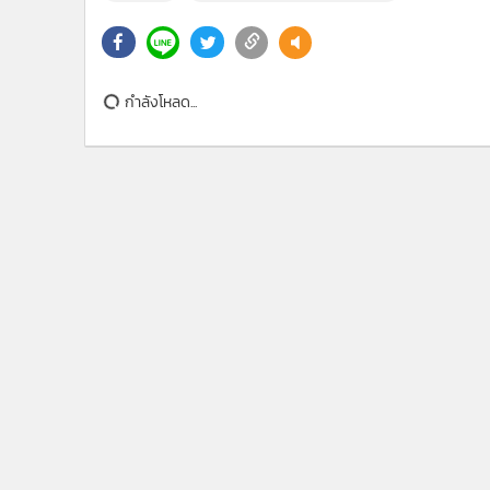
ข่าวในหมวดล่าสุด
โศกนาฏกรรมกราดยิง “เทพศิรินทร์ นนทบุรี” ตร.ชี้เป้า
1
เครียดเรียนหนัก เร่งคลี่แรงจูงใจผู้ก่อเหตุ
เปิดประวัติ 5 ครูผู้เสียชีวิตและ 2 ครูผู้บาดเจ็บ เหยื่อเหต
3
ราดยิง รร.เทพศิรินทร์ นนทบุรี
ข่า