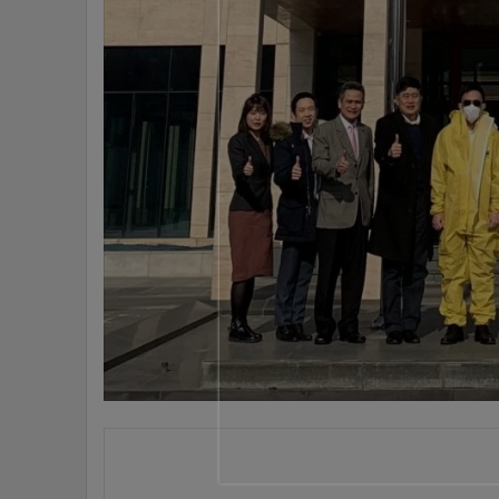
•
Management & HR
•
MGR Live
•
Infographic
•
การเมือง
•
ท่องเที่ยว
•
กีฬา
•
ต่างประเทศ
•
Special Scoop
•
เศรษฐกิจ-ธุรกิจ
•
จีน
•
ชุมชน-คุณภาพชีวิต
•
อาชญากรรม
•
Motoring
•
เกม
•
วิทยาศาสตร์
•
SMEs
•
หุ้น