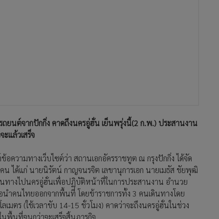
ยนต์จากปักกิ่ง คาดถึงนครอู่ฮั่น เย็นพรุ่งนี้(2 ก.พ.) ประสานงาน
ะแล้วเสร็จ
์ข้อความทางเว็บไซต์ว่า สถานเอกอัครราชทูต ณ กรุงปักกิ่ง ได้จัด
คน ได้แก่ นายนิรัตน์ กาญจนรจิต เลขานุการเอก นายเมธัส ชัยพุฒิ
ินทางไปนครอู่ฮั่นเพื่อปฏิบัติหน้าที่ในการประสานงาน อำนวย
่อนำคนไทยออกจากพื้นที่ โดยข้าราชการทั้ง 3 คนเดินทางโดย
โลเมตร (ใช้เวลาขับ 14-15 ชั่วโมง) คาดว่าจะถึงนครอู่ฮั่นในช่วง
นพื้นที่จนกว่าจะเสร็จสิ้นภารกิจ