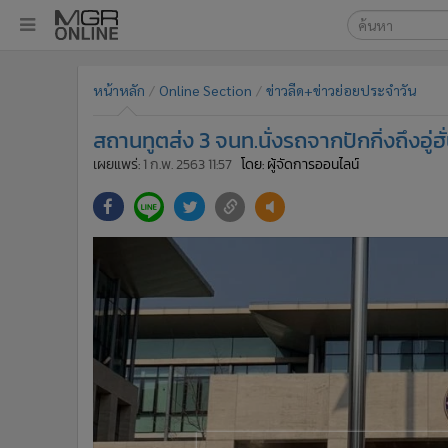
เลือกเครื่องมือท
•
หน้าหลัก
หน้าหลัก
Online Section
ข่าวลีด+ข่าวย่อยประจำวัน
ค้นหา
•
ทันเหตุการณ์
Google
•
ภาคใต้
สถานทูตส่ง 3 จนท.นั่งรถจากปักกิ่งถึงอู่ฮ
•
ภูมิภาค
MGR Onl
เผยแพร่:
1 ก.พ. 2563 11:57
โดย: ผู้จัดการออนไลน์
•
Online Section
ค้นหาขั
•
บันเทิง
•
ผู้จัดการรายวัน
•
คอลัมนิสต์
•
ละคร
•
CbizReview
•
Cyber BIZ
•
ผู้จัดกวน
•
Good health & Well-being
•
Green Innovation & SD