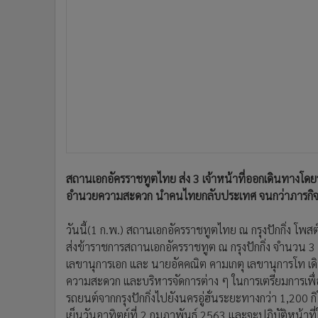
•
อินโดจีน
•
กองทุนรวม
•
Celeb Online
•
Factcheck
•
ญี่ปุ่น
•
News1
•
Gotomanager
สถานเอกอัครราชทูตไทย ส่ง 3 เจ้าหน้าที่ออกเดินทางโดยรถ
อำนวยความสะดวก นำคนไทยกลับประเทศ จนกว่าภารกิจจ
วันนี้(1 ก.พ.) สถานเอกอัครราชทูตไทย ณ กรุงปักกิ่ง โพสต
ส่งข้าราชการสถานเอกอัครราชทูต ณ กรุงปักกิ่ง จำนวน 3 
เลขานุการเอก และ นายอัคคณิต คามเกตุ เลขานุการโท เด
ความสะดวก และบริหารจัดการต่าง ๆ ในการเตรียมการเพื
รถยนต์จากกรุงปักกิ่งไปยังนครอู่ฮั่นระยะทางกว่า 1,200 กิ
เย็นวันอาทิตย์ที่ 2 กุมภาพันธ์ 2563 และจะปฏิบัติหน้าที่ใ