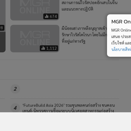
สถานการณ์ไวรัสปอดอักเสบในจีน
และแนวทางปฏิบัติ
674
MGR Onli
28
ผีน้อยเฮ! เกาหลีอนุญาตเข้าตรวจ
MGR Online 
รักษาไวรัสโคโรนา โดยไม่มีการแจ้ง
เสนอ ประสบก
ที่อยู่แก่ทางรัฐ
เว็บไซต์ แ
1,112
นโยบายสิทธ
2
‘FutureBuild Asia 2026’ รวมขุนพลคนก่อสร้าง ขนคอน
4
เทนต์-นิทรรศการเชื่อมระบบนิเวศอุตสาหกรรมก่อสร้าง
วอื่นในหมวด