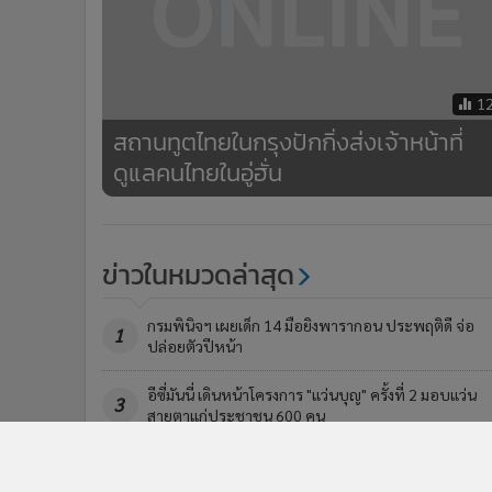
1
สถานทูตไทยในกรุงปักกิ่งส่งเจ้าหน้าที่
ดูแลคนไทยในอู่ฮั่น
ข่าวในหมวดล่าสุด
กรมพินิจฯ เผยเด็ก 14 มือยิงพารากอน ประพฤติดี จ่อ
1
ปล่อยตัวปีหน้า
อีซี่มันนี่ เดินหน้าโครงการ "แว่นบุญ" ครั้งที่ 2 มอบแว่น
3
สายตาแก่ประชาชน 600 คน
ข่า