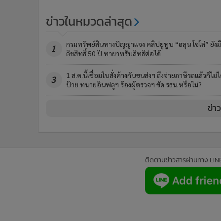
ข่าวในหมวดล่าสุด
กรมทรัพย์สินทางปัญญาแจง คลิปยูทูบ “ฮลุน โซโล่” ยังมี
1
ลิขสิทธิ์ 50 ปี ทายาทรับสิทธิต่อได้
1 ส.ค.นี้เชื่อมใบสั่งค้างกับขนส่งฯ ถึงจ่ายภาษีรถแล้วก็ไม่ไ
3
ป้าย ทนายอินฟลูฯ ร้องผู้ตรวจฯ ขัด รธน.หรือไม่?
ข่า
ติดตามข่าวสารผ่านทาง LIN