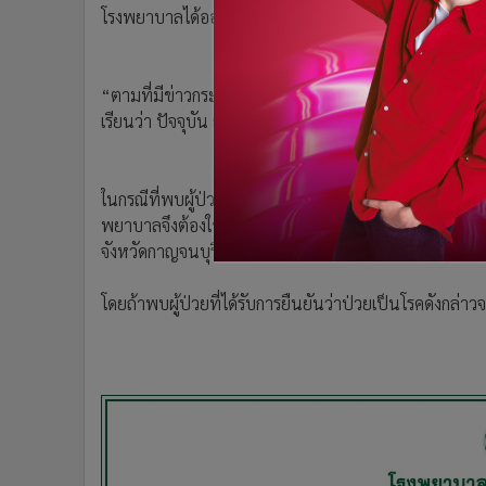
โรงพยาบาลได้ออกมาชี้แจงในกรณีดังกล่าวว่า
•
อินโดจีน
•
กองทุนรวม
•
Celeb Online
“ตามที่มีข่าวกระจายในช่องทางออนไลน์ต่างๆ เรื่องกา
•
Factcheck
เรียนว่า ปัจจุบัน ณ วันที่ 25 ม.ค. 2563 ยังไม่มีผู้ป่วยที่ไ
•
ญี่ปุ่น
•
News1
•
Gotomanager
ในกรณีที่พบผู้ป่วยที่สงสัยหรือมีความเสี่ยงในเบื้องต้น
พยาบาลจึงต้องใช้มาตรการตามที่กระทรวงสาธารณสุขกำหนดแ
จังหวัดกาญจนบุรีในขณะนี้
โดยถ้าพบผู้ป่วยที่ได้รับการยืนยันว่าป่วยเป็นโรคดังก