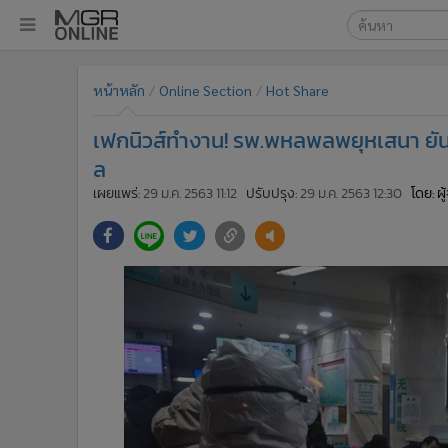
เลือกเครื่องมือท
•
หน้าหลัก
หน้าหลัก
Online Section
Hot Share
ค้นหา
•
ทันเหตุการณ์
Google
•
ภาคใต้
เฟกนิวส์ทำงาน! รพ.พหลพลพยุหเสนา ยันไม่
•
ภูมิภาค
MGR Onl
ล
•
Online Section
เผยแพร่:
29 ม.ค. 2563 11:12
ปรับปรุง:
29 ม.ค. 2563 12:30
โดย: ผ
ค้นหาขั
•
บันเทิง
•
ผู้จัดการรายวัน
•
คอลัมนิสต์
•
ละคร
•
CbizReview
•
Cyber BIZ
•
ผู้จัดกวน
•
Good health & Well-being
•
Green Innovation & SD