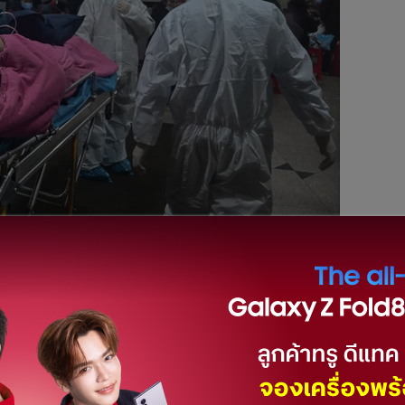
้ยังไม่พบผู้ป่วยเชื้อไวรัสโคโรนาในโรงพยาบาล รวมถึงใน
้ป่วยทางกระทรวงสาธารณสุขจะเป็นผู้แจ้งให้ทราบ
ออกประกาศชี้แจงในกรณีที่มีการพูดถึงในโซเชียลมีเดียว่าพบผู้
หลพลพยุหเสนา อำเภอเมืองกาญจนบุรี จังหวัดกาญจนบุรี ซึ่งทาง