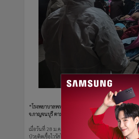
•
Management & HR
•
MGR Live
•
Infographic
•
การเมือง
•
ท่องเที่ยว
•
กีฬา
•
ต่างประเทศ
•
Special Scoop
•
เศรษฐกิจ-ธุรกิจ
•
จีน
•
ชุมชน-คุณภาพชีวิต
•
อาชญากรรม
•
Motoring
“โรงพยาบาลพหลพลพยุหเสนา” ออกประกาศยืนยันว่าขณะนี
•
เกม
จ.กาญจนบุรี ตามที่เป็นข่าวในสื่อโซเชียล ระบุหากพบผู
•
วิทยาศาสตร์
•
SMEs
เมื่อวันที่ 28 ม.ค. เพจ “โรงพยาบาลพหลพลพยุหเสนา” ได้
•
หุ้น
ป่วยติดเชื้อไวรัสโคโรนา สายพันธุ์ใหม่ ในโรงพยาบาลพ