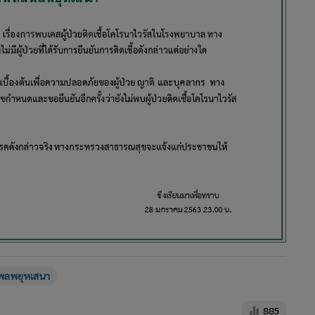
ลพยุหเสนา
885