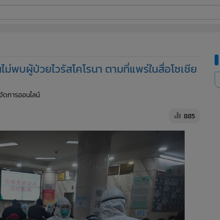
ี่ใช้
พบผู้ป่วยไวรัสโคโรนา ตามที่แพร่ในสื่อโซเชีย
ine
ู้จัดการออนไลน์
้นสูง
885