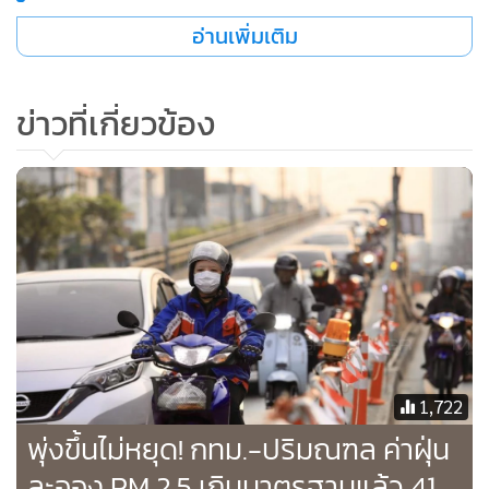
อ่านเพิ่มเติม
ข่าวที่เกี่ยวข้อง
1,722
พุ่งขึ้นไม่หยุด! กทม.-ปริมณฑล ค่าฝุ่น
ละออง PM 2.5 เกินมาตรฐานแล้ว 41