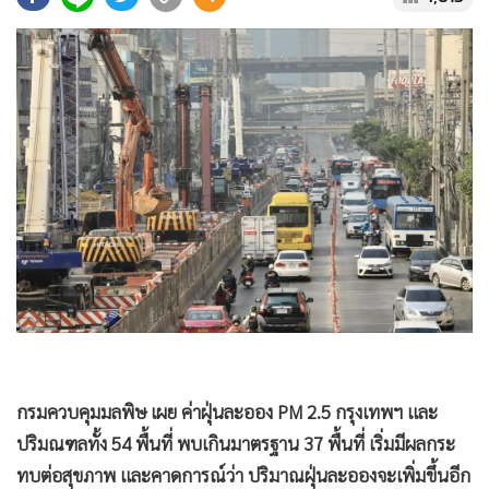
•
Good health & Well-being
•
Green Innovation & SD
•
Management & HR
•
MGR Live
•
Infographic
•
การเมือง
•
ท่องเที่ยว
•
กีฬา
•
ต่างประเทศ
•
Special Scoop
•
เศรษฐกิจ-ธุรกิจ
•
จีน
•
ชุมชน-คุณภาพชีวิต
กรมควบคุมมลพิษ เผย ค่าฝุ่นละออง PM 2.5 กรุงเทพฯ และ
•
อาชญากรรม
ปริมณฑลทั้ง 54 พื้นที่ พบเกินมาตรฐาน 37 พื้นที่ เริ่มมีผลกระ
•
Motoring
ทบต่อสุขภาพ และคาดการณ์ว่า ปริมาณฝุ่นละอองจะเพิ่มขึ้นอีก