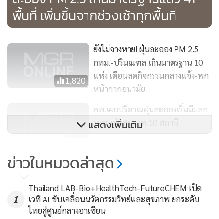
พื้นที่ เพิ่มขึ้นจากช่วงเช้าทุกพื้นที่
ยังไม่จางหาย! ฝุ่นละออง PM 2.5
กทม.-ปริมณฑล เกินมาตรฐาน 10
แห่ง เตือนลดกิจกรรมกลางแจ้ง-พก
1,820
หน้ากากอนามัย
คพ.เผยปริมาณฝุ่นละอองเริ่มมีผลก
ระทบต่อสุขภาพ 10 สถานี
แสดงเพิ่มเติม
95
ข่าวในหมวดล่าสุด
ฝุ่นละออง PM 2.5 เพิ่มขึ้นจากวานนี้
พบเกินมาตรฐาน 7 พื้นที่ เริ่มมีผลก
Thailand LAB-Bio+HealthTech-FutureCHEM เปิด
ระทบต่อสุขภาพ
2,591
1
เวที AI ขับเคลื่อนนวัตกรรมวิทย์และสุขภาพ ยกระดับ
ไทยสู่ศูนย์กลางอาเซียน