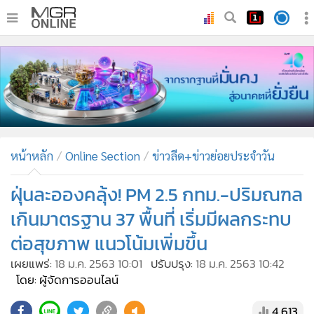
•
หน้าหลัก
•
ทันเหตุการณ์
•
ภาคใต้
•
ภูมิภาค
•
Online Section
หน้าหลัก
Online Section
ข่าวลีด+ข่าวย่อยประจำวัน
•
บันเทิง
•
ผู้จัดการรายวัน
ฝุ่นละอองคลุ้ง! PM 2.5 กทม.-ปริมณฑล
•
คอลัมนิสต์
เกินมาตรฐาน 37 พื้นที่ เริ่มมีผลกระทบ
•
ละคร
ต่อสุขภาพ แนวโน้มเพิ่มขึ้น
•
CbizReview
เผยแพร่:
18 ม.ค. 2563 10:01
ปรับปรุง:
18 ม.ค. 2563 10:42
•
Cyber BIZ
โดย: ผู้จัดการออนไลน์
•
ผู้จัดกวน
4,613