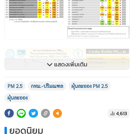
แสดงเพิ่มเติม
PM 2.5
กทม.-ปริมณฑล
ฝุ่นละออง PM 2.5
ฝุ่นละออง
4,613
ยอดนิยม