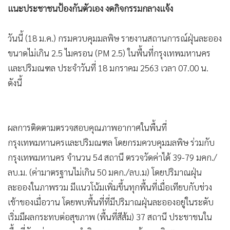
แนะประชาชนป้องกันตัวเอง งดกิจกรรมกลางแจ้ง
•
เกม
•
วิทยาศาสตร์
วันนี้ (18 ม.ค.) กรมควบคุมมลพิษ รายงานสถานการณ์ฝุ่นละออง
•
SMEs
ขนาดไม่เกิน 2.5 ไมครอน (PM 2.5) ในพื้นที่กรุงเทพมหานคร
•
หุ้น
และปริมณฑล ประจำวันที่ 18 มกราคม 2563 เวลา 07.00 น.
•
อินโดจีน
ดังนี้
•
กองทุนรวม
•
Celeb Online
•
Factcheck
ผลการติดตามตรวจสอบคุณภาพอากาศในพื้นที่
•
ญี่ปุ่น
กรุงเทพมหานครและปริมณฑล โดยกรมควบคุมมลพิษ ร่วมกับ
•
News1
กรุงเทพมหานคร จำนวน 54 สถานี ตรวจวัดค่าได้ 39-79 มคก./
•
Gotomanager
ลบ.ม. (ค่ามาตรฐานไม่เกิน 50 มคก./ลบ.ม) โดยปริมาณฝุ่น
ละอองในภาพรวม มีแนวโน้มเพิ่มขึ้นทุกพื้นที่เมื่อเทียบกับช่วง
เช้าของเมื่อวาน โดยพบพื้นที่ที่มีปริมาณฝุ่นละอองอยู่ในระดับ
เริ่มมีผลกระทบต่อสุขภาพ (พื้นที่สีส้ม) 37 สถานี ประชาชนใน