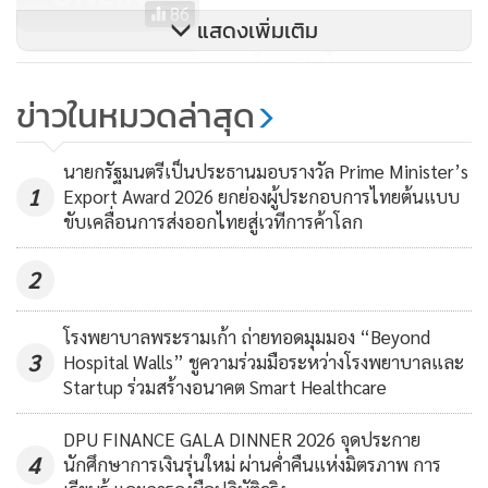
มีคลื่นสูงประมาณ 2 เมตร ห่างฝั่งคลื่นสูงมากกว่า 2 เมตร
86
แสดงเพิ่มเติม
อุตุฯ เตือน ฉ.13 ไทยตอนบน
ภาคใต้ (ฝั่งตะวันออก)
อากาศเย็นกับมีลมแรง โดยมีฝนฟ้า
อุณหภูมิลดลงต่อเนื่อง 1-3 องศา
ข่าวในหมวดล่าสุด
คะนอง ร้อยละ 20 ของพื้นที่ ส่วนมากบริเวณจังหวัด
179
นครศรีธรรมราช พัทลุง สงขลา ปัตตานี ยะลา และนราธิวาส
อุณหภูมิต่ำสุด 17-23 องศาเซลเซียส อุณหภูมิสูงสุด 26-30 องศา
นายกรัฐมนตรีเป็นประธานมอบรางวัล Prime Minister’s
1
Export Award 2026 ยกย่องผู้ประกอบการไทยต้นแบบ
เซลเซียส ตั้งแต่จังหวัดชุมพรขึ้นมา ลมตะวันออกเฉียงเหนือ
ขับเคลื่อนการส่งออกไทยสู่เวทีการค้าโลก
ความเร็ว 20-35 กม/ชม. ทะเลมีคลื่นสูงประมาณ 2 เมตร ห่างฝั่ง
ทะเลมีคลื่นสูง 2-3 เมตร ตั้งแต่จังหวัดสุราษฎร์ธานีลงไป ลมตะวัน
2
ออกเฉียงเหนือ ความเร็ว 20-40 กม/ชม. ทะเลมีคลื่นสูง 2-3
เมตร ห่างฝั่งทะเลมีคลื่นสูง 2-4 เมตร
โรงพยาบาลพระรามเก้า ถ่ายทอดมุมมอง “Beyond
3
Hospital Walls” ชูความร่วมมือระหว่างโรงพยาบาลและ
Startup ร่วมสร้างอนาคต Smart Healthcare
ภาคใต้ (ฝั่งตะวันตก)
มีเมฆบางส่วน กับมีลมแรง โดยมีฝนฟ้า
คะนอง ร้อยละ 10 ของพื้นที่ ส่วนมากบริเวณกระบี่ ตรัง และสตูล
DPU FINANCE GALA DINNER 2026 จุดประกาย
อุณหภูมิต่ำสุด 21-24 องศาเซลเซียส อุณหภูมิสูงสุด 30-33 องศา
4
นักศึกษาการเงินรุ่นใหม่ ผ่านค่ำคืนแห่งมิตรภาพ การ
เซลเซียส ลมตะวันออกเฉียงเหนือ ความเร็ว 20-35 กม/ชม ทะเล