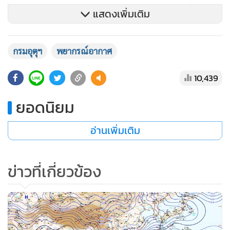
แสดงเพิ่มเติม
กรมอุตุฯ
พยากรณ์อากาศ
สำหรับคลื่นลมบริเวณอ่าวไทยมีกำลังแรง โดยอ่าวไทยตอนบน
10,439
ตั้งแต่จังหวัดชุมพรขึ้นมาห่างฝั่งมีคลื่นสูง 2-3 เมตร อ่าวไทยตอน
ล่างตั้งแต่จังหวัดสุราษฎร์ธานีลงไปห่างฝั่งมีคลื่นสูง 2-4 เมตร ขอ
ยอดนิยม
ให้ประชาชนบริเวณชายฝั่งภาคใต้ฝั่งตะวันออกระวังอันตราย
จากคลื่นที่ซัดเข้าหาฝั่ง ส่วนชาวเรือควรเดินเรือด้วยความ
อ่านเพิ่มเติม
ระมัดระวังและเรือเล็กบริเวณอ่าวไทยควรงดออกจากฝั่งในระยะ
นี้
ข่าวที่เกี่ยวข้อง
ภาคเหนือ
บริเวณพื้นราบ อากาศหนาวกับมีลมแรง อุณหภูมิจะลดลง 1-3