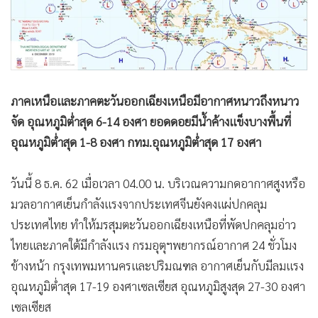
•
Good health & Well-being
•
Green Innovation & SD
•
Management & HR
•
MGR Live
•
Infographic
ภาคเหนือและภาคตะวันออกเฉียงเหนือมีอากาศหนาวถึงหนาว
•
การเมือง
จัด อุณหภูมิต่ำสุด 6-14 องศา ยอดดอยมีน้ำค้างแข็งบางพื้นที่
•
ท่องเที่ยว
อุณหภูมิต่ำสุด 1-8 องศา กทม.อุณหภูมิต่ำสุด 17 องศา
•
กีฬา
•
ต่างประเทศ
วันนี้ 8 ธ.ค. 62 เมื่อเวลา 04.00 น. บริเวณความกดอากาศสูงหรือ
•
Special Scoop
มวลอากาศเย็นกำลังแรงจากประเทศจีนยังคงแผ่ปกคลุม
•
เศรษฐกิจ-ธุรกิจ
ประเทศไทย ทำให้มรสุมตะวันออกเฉียงเหนือที่พัดปกคลุมอ่าว
•
จีน
ไทยและภาคใต้มีกำลังแรง กรมอุตุฯพยากรณ์อากาศ 24 ชั่วโมง
•
ชุมชน-คุณภาพชีวิต
ข้างหน้า กรุงเทพมหานครและปริมณฑล อากาศเย็นกับมีลมแรง
•
อาชญากรรม
อุณหภูมิต่ำสุด 17-19 องศาเซลเซียส อุณหภูมิสูงสุด 27-30 องศา
เซลเซียส
•
Motoring