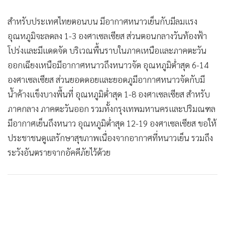
•
เกม
สำหรับประเทศไทยตอนบน มีอากาศหนาวเย็นกับมีลมแรง
•
วิทยาศาสตร์
อุณหภูมิจะลดลง 1-3 องศาเซลเซียส ส่วนตอนกลางวันท้องฟ้า
•
SMEs
โปร่งและมีแดดจัด บริเวณพื้นราบในภาคเหนือและภาคตะวัน
•
หุ้น
ออกเฉียงเหนือมีอากาศหนาวถึงหนาวจัด อุณหภูมิต่ำสุด 6-14
•
อินโดจีน
องศาเซลเซียส ส่วนยอดดอยและยอดภูมีอากาศหนาวจัดกับมี
•
กองทุนรวม
น้ำค้างแข็งบางพื้นที่ อุณหภูมิต่ำสุด 1-8 องศาเซลเซียส สำหรับ
•
Celeb Online
ภาคกลาง ภาคตะวันออก รวมทั้งกรุงเทพมหานครและปริมณฑล
•
Factcheck
มีอากาศเย็นถึงหนาว อุณหภูมิต่ำสุด 12-19 องศาเซลเซียส ขอให้
•
ญี่ปุ่น
ประชาชนดูแลรักษาสุขภาพเนื่องจากอากาศที่หนาวเย็น รวมถึง
•
News1
ระวังอันตรายจากอัคคีภัยไว้ด้วย
•
Gotomanager