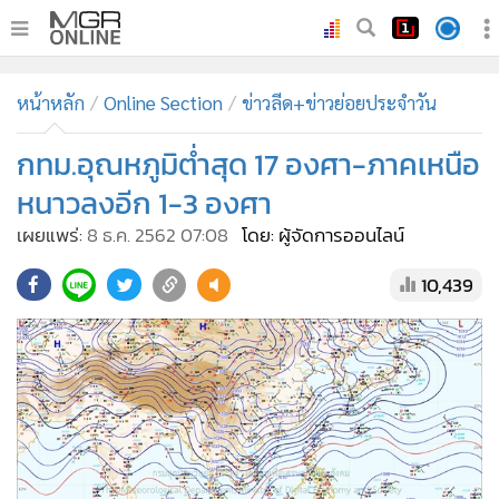
•
หน้าหลัก
หน้าหลัก
Online Section
ข่าวลีด+ข่าวย่อยประจำวัน
•
ทันเหตุการณ์
•
กทม.อุณหภูมิต่ำสุด 17 องศา-ภาคเหนือ
ภาคใต้
•
ภูมิภาค
หนาวลงอีก 1-3 องศา
•
Online Section
เผยแพร่:
8 ธ.ค. 2562 07:08
โดย: ผู้จัดการออนไลน์
•
บันเทิง
10,439
•
ผู้จัดการรายวัน
•
คอลัมนิสต์
•
ละคร
•
CbizReview
•
Cyber BIZ
•
ผู้จัดกวน