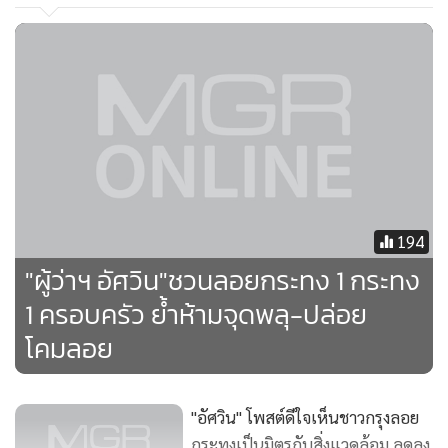
194
"ผู้ว่าฯ อัศวิน"ชวนลอยกระทง 1 กระทง
1 ครอบครัว ย้ำห้ามจุดพลุ-ปล่อย
โคมลอย
"อัศวิน" โพสต์ดีใจเห็นชาวกรุงลอย
กระทงเป็นมิตรกับสิ่งแวดล้อม ลดลง