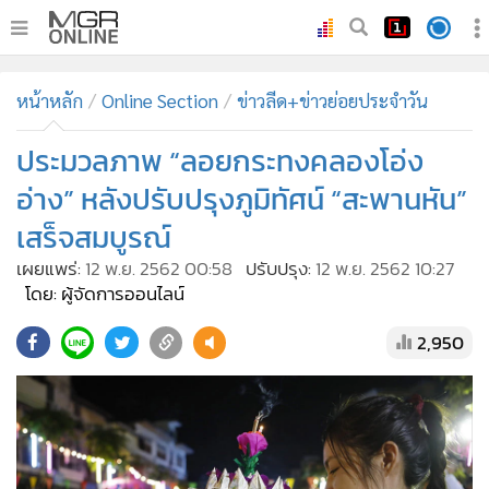
•
หน้าหลัก
หน้าหลัก
Online Section
ข่าวลีด+ข่าวย่อยประจำวัน
•
ทันเหตุการณ์
•
ประมวลภาพ “ลอยกระทงคลองโอ่ง
ภาคใต้
•
ภูมิภาค
อ่าง” หลังปรับปรุงภูมิทัศน์ “สะพานหัน”
•
Online Section
เสร็จสมบูรณ์
•
บันเทิง
เผยแพร่:
12 พ.ย. 2562 00:58
ปรับปรุง:
12 พ.ย. 2562 10:27
•
ผู้จัดการรายวัน
โดย: ผู้จัดการออนไลน์
•
คอลัมนิสต์
2,950
•
ละคร
•
CbizReview
•
Cyber BIZ
•
ผู้จัดกวน