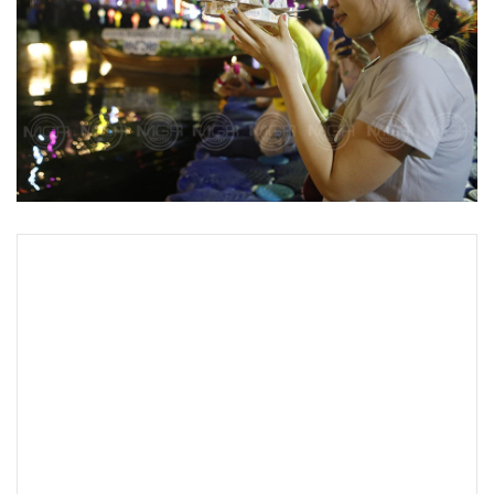
•
Good health & Well-being
•
Green Innovation & SD
•
Management & HR
•
MGR Live
•
Infographic
•
การเมือง
•
ท่องเที่ยว
•
กีฬา
•
ต่างประเทศ
•
Special Scoop
•
เศรษฐกิจ-ธุรกิจ
•
จีน
•
ชุมชน-คุณภาพชีวิต
•
อาชญากรรม
•
Motoring