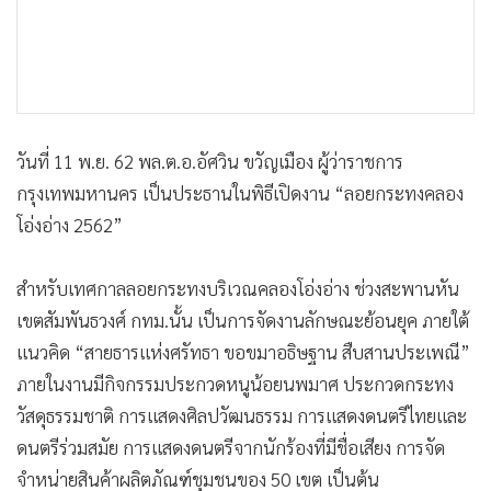
•
เกม
•
วิทยาศาสตร์
•
SMEs
•
หุ้น
•
อินโดจีน
วันที่ 11 พ.ย. 62 พล.ต.อ.อัศวิน ขวัญเมือง ผู้ว่าราชการ
•
กองทุนรวม
กรุงเทพมหานคร เป็นประธานในพิธีเปิดงาน “ลอยกระทงคลอง
•
Celeb Online
โอ่งอ่าง 2562”
•
Factcheck
สำหรับเทศกาลลอยกระทงบริเวณคลองโอ่งอ่าง ช่วงสะพานหัน
•
ญี่ปุ่น
เขตสัมพันธวงศ์ กทม.นั้น เป็นการจัดงานลักษณะย้อนยุค ภายใต้
•
News1
แนวคิด “สายธารแห่งศรัทธา ขอขมาอธิษฐาน สืบสานประเพณี”
•
Gotomanager
ภายในงานมีกิจกรรมประกวดหนูน้อยนพมาศ ประกวดกระทง
วัสดุธรรมชาติ การแสดงศิลปวัฒนธรรม การแสดงดนตรีไทยและ
ดนตรีร่วมสมัย การแสดงดนตรีจากนักร้องที่มีชื่อเสียง การจัด
จำหน่ายสินค้าผลิตภัณฑ์ชุมชนของ 50 เขต เป็นต้น