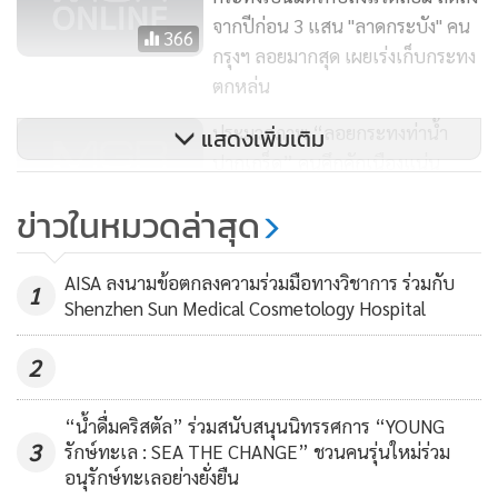
จากปีก่อน 3 แสน "ลาดกระบัง" คน
366
กรุงฯ ลอยมากสุด เผยเร่งเก็บกระทง
ตกหล่น
ประมวลภาพ “ลอยกระทงท่าน้ำ
แสดงเพิ่มเติม
ปากเกร็ด” คนคึกคักเนืองแน่น
1,713
ข่าวในหมวดล่าสุด
คนกรุงลอยกระทงน้อยลง กทม.เก็บ
AISA ลงนามข้อตกลงความร่วมมือทางวิชาการ ร่วมกับ
กระทงได้ 5 แสนใบ ลดลงถึง 40%
1
Shenzhen Sun Medical Cosmetology Hospital
พบทำจากวัสดุธรรมชาติเพิ่มขึ้น
4,430
2
“น้ำดื่มคริสตัล” ร่วมสนับสนุนนิทรรศการ “YOUNG
3
รักษ์ทะเล : SEA THE CHANGE” ชวนคนรุ่นใหม่ร่วม
อนุรักษ์ทะเลอย่างยั่งยืน