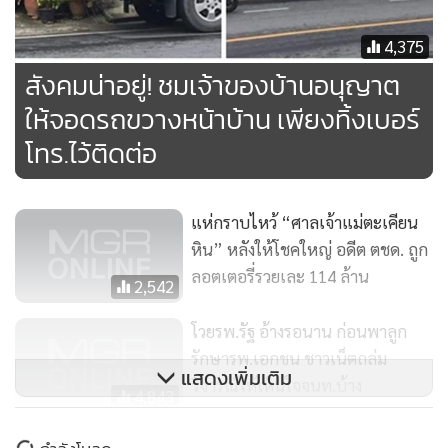
4,375
สังคมน่าอยู่! ชมเจ้าของบ้านอนุญาต
ให้จอดรถขวางหน้าบ้าน เพียงทิ้งเบอร์
โทร.ไว้ติดต่อ
แห่กราบไหว้ “ศาลเจ้าแม่ตะเคียน
หิน” หลังให้โชคใหญ่ อดีต ตชด. ถูก
ลอตเตอรี่รวยเละ 114 ล้าน
2,542
โวยรพ.รัฐ อ้างรอนาน ก่อนพาลูก
รักษารพ.เอกชน ชาวเน็ตถล่ม
แสดงเพิ่มเติม
วิจารณ์ให้เห็นใจจนท.บ้าง
4,843
ชาวบุรีรัมย์แตกตื่น! แห่กราบไหว้