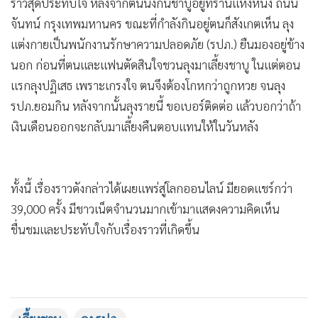
ราวสุดประทับใจ หลังจากตนนั่งกินชาบูอยู่ที่ร้านแห่งหนึ่ง ถนน
•
เกม
จันทน์ กรุงเทพมหานคร ขณะที่กำลังกินอยู่ตนก็สังเกตเห็น ลุง
•
วิทยาศาสตร์
แต่งกายเป็นพนักงานรักษาความปลอดภัย (รปภ.) ยืนมองอยู่ข้าง
•
SMEs
นอก ก่อนที่ตนและแฟนตัดสินใจชวนลุงมาเลี้ยงชาบู ในแต่ตอน
•
หุ้น
แรกลุงปฏิเสธ เพราะเกรงใจ ตนจึงต้องโกหกว่าถูกหวย จนลุง
•
อินโดจีน
รปภ.ยอมกิน หลังจากนั้นลุงรายนี้ ขอเบอร์ติดต่อ แล้วบอกว่าถ้า
•
กองทุนรวม
เงินเดือนออกจะกลับมาเลี้ยงคืนตอบแทนให้ในวันหลัง
•
Celeb Online
•
Factcheck
ทั้งนี้ เรื่องราวดังกล่าวได้เผยแพร่สู่โลกออนไลน์ มียอดแชร์กว่า
•
ญี่ปุ่น
39,000 ครั้ง มีชาวเน็ตจำนวนมากเข้ามาแสดงความคิดเห็น
•
News1
ชื่นชมและประทับใจกับเรื่องราวที่เกิดขึ้น
•
Gotomanager