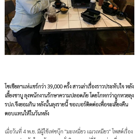
•
Good health & Well-being
•
Green Innovation & SD
•
Management & HR
•
MGR Live
•
Infographic
•
การเมือง
•
ท่องเที่ยว
•
กีฬา
•
ต่างประเทศ
โซเชียลฯแห่แชร์กว่า 39,000 ครั้ง สาวเล่าเรื่องราวประทับใจ หลัง
•
Special Scoop
เลี้ยงชาบู ลุงพนักงานรักษาความปลอดภัย โดยโกหกว่าถูกหวยลุง
•
เศรษฐกิจ-ธุรกิจ
รปภ.จึงยอมกิน หลังนั้นลุงรายนี้ ขอเบอร์ติดต่อเพื่อจะเลี้ยงคืน
•
จีน
ตอบแทนให้ในวันหลัง
•
ชุมชน-คุณภาพชีวิต
•
อาชญากรรม
เมื่อวันที่ 4 พ.ย. มีผู้ใช้เฟซบุ๊ก "มะเหมี่ยว แมวเหมียว" โพสต์เรื่อง
•
Motoring