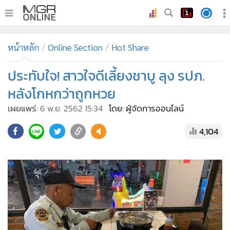
•
หน้าหลัก
หน้าหลัก
Online Section
Hot Share
•
ทันเหตุการณ์
•
ประทับใจ! สาวใจดีเลี้ยงชาบู ลุง รปภ.
ภาคใต้
•
ภูมิภาค
หลังโกหกว่าถูกหวย
•
Online Section
เผยแพร่:
6 พ.ย. 2562 15:34
โดย: ผู้จัดการออนไลน์
•
บันเทิง
4,104
•
ผู้จัดการรายวัน
•
คอลัมนิสต์
•
ละคร
•
CbizReview
•
Cyber BIZ
•
ผู้จัดกวน