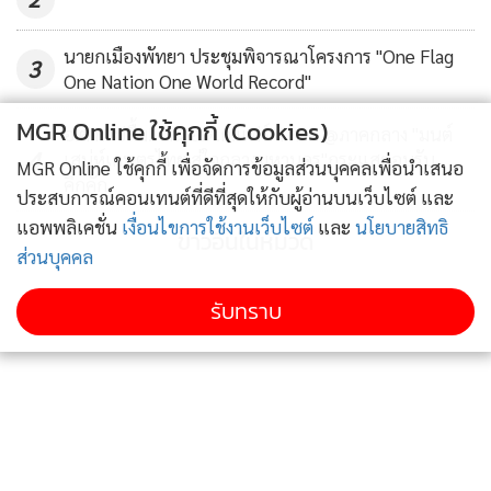
หันไปพัฒนาเนื้อหาข่าวพร้อมคำศัพท์และการอ่านออกเสียง
ผ่านช่องทางออนไลน์ในเว็บไซต์ที่ชื่อ บางกอกโพสต์ เลิร์นนิ่ง
นายกเมืองพัทยา ประชุมพิจารณาโครงการ "One Flag
3
(Bangkok Post Learning) ซึ่งเป็นเซ็กชั่นย่อยในเว็บไซต์
One Nation One World Record"
บางกอกโพสต์
MGR Online ใช้คุกกี้ (Cookies)
อ.ต.ก. ปลื้ม! งาน อ.ต.ก.แฟร์ 4 ภาค @ภาคกลาง "มนต์
4
เสน่ห์เกษตรไทย สู่ใจกลางมหานคร"กระแสตอบรับ
MGR Online ใช้คุกกี้ เพื่อจัดการข้อมูลส่วนบุคคลเพื่อนำเสนอ
อ่านประกอบ : ปิดตำนาน “สติวเดนท์ วีคลี่” นิตยสารภาษา
คึกคัก
ประสบการณ์คอนเทนต์ที่ดีที่สุดให้กับผู้อ่านบนเว็บไซต์ และ
อังกฤษ เครือบางกอกโพสต์
แอพพลิเคชั่น
เงื่อนไขการใช้งานเว็บไซต์
และ
นโยบายสิทธิ
ข่าวอื่นในหมวด
ส่วนบุคคล
รับทราบ