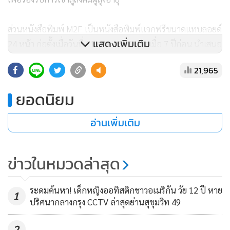
ส่วนหนังสือพิมพ์ M2F เป็นหนังสือพิมพ์แจกฟรีขนาดแทบลอยด์
แสดงเพิ่มเติม
24 หน้า ก่อตั้งเมื่อวันที่ 11 ต.ค. 2554 หรือเมื่อ 7 ปีก่อน นำเสนอ
ข่าวในประเทศ ข่าวต่างประเทศ ข่าวกีฬา ข่าวไลฟ์สไตล์และ
21,965
บันเทิง มีรายได้หลักจากการโฆษณาเพียงทางเดียว ตั้งกลุ่มผู้อ่าน
เป้าหมายที่มีรายได้สูง นักเดินทาง และพนักงานบริษัท โดยแจก
ยอดนิยม
ทุกวันจันทร์-ศุกร์ (ยกเว้นวันหยุดนักขัตฤกษ์) ตามจุดต่างๆ ใน
กรุงเทพมหานคร และต่างจังหวัด เคยมียอดพิมพ์สูงสุด 600,000
อ่านเพิ่มเติม
ฉบับ ปัจจุบันมีนายมนตรี ปูชตรีรัตน์ เป็นบรรณาธิการ
ข่าวในหมวดล่าสุด
อนึ่ง ที่ผ่านมาเครือบางกอกโพสต์ได้หยุดตีพิมพ์นิตยสารสติวเดน
ท์ วีคลี่ (Student Weekly) หรือภายใต้ชื่อ S Weekly เมื่อวันที่ 30
ระดมค้นหา! เด็กหญิงออทิสติกชาวอเมริกัน วัย 12 ปี หาย
ก.ย. 2561 ที่ผ่านมา หลังตีพิมพ์ฉบับแรกเมื่อ 30 มิ.ย. 2512 หรือ
1
ปริศนากลางกรุง CCTV ล่าสุดย่านสุขุมวิท 49
เมื่อ 49 ปีก่อน ในชื่อ “คาไลโดสโคป” (Kaleidoscope) ก่อนจะ
เปลี่ยนชื่อตามลำดับ ซึ่งการปิดตัวดังกล่าว เครือบางกอกโพสต์ได้
2