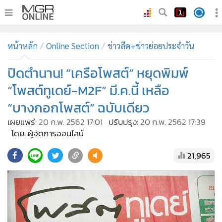
•
หน้าหลัก
หน้าหลัก
Online Section
ข่าวลีด+ข่าวย่อยประจำวัน
•
ทันเหตุการณ์
•
ปิดตำนาน! “เครือโพสต์” หยุดพิมพ์
ภาคใต้
•
ภูมิภาค
“โพสต์ทูเดย์-M2F” มี.ค.นี้ เหลือ
•
Online Section
“บางกอกโพสต์” ฉบับเดียว
•
บันเทิง
เผยแพร่:
20 ก.พ. 2562 17:01
ปรับปรุง:
20 ก.พ. 2562 17:39
•
ผู้จัดการรายวัน
โดย: ผู้จัดการออนไลน์
•
คอลัมนิสต์
21,965
•
ละคร
•
CbizReview
•
Cyber BIZ
•
ผู้จัดกวน