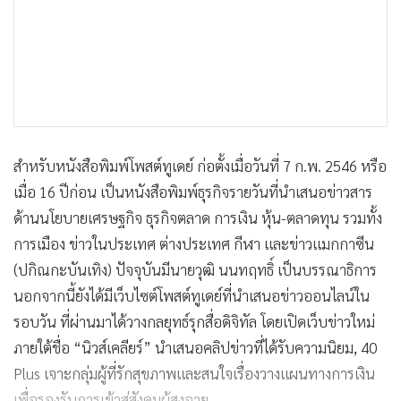
สำหรับหนังสือพิมพ์โพสต์ทูเดย์ ก่อตั้งเมื่อวันที่ 7 ก.พ. 2546 หรือ
เมื่อ 16 ปีก่อน เป็นหนังสือพิมพ์ธุรกิจรายวันที่นำเสนอข่าวสาร
ด้านนโยบายเศรษฐกิจ ธุรกิจตลาด การเงิน หุ้น-ตลาดทุน รวมทั้ง
การเมือง ข่าวในประเทศ ต่างประเทศ กีฬา และข่าวแมกกาซีน
(ปกิณกะบันเทิง) ปัจจุบันมีนายวุฒิ นนทฤทธิ์ เป็นบรรณาธิการ
นอกจากนี้ยังได้มีเว็บไซต์โพสต์ทูเดย์ที่นำเสนอข่าวออนไลน์ใน
รอบวัน ที่ผ่านมาได้วางกลยุทธ์รุกสื่อดิจิทัล โดยเปิดเว็บข่าวใหม่
ภายใต้ชื่อ “นิวส์เคลียร์” นำเสนอคลิปข่าวที่ได้รับความนิยม, 40
Plus เจาะกลุ่มผู้ที่รักสุขภาพและสนใจเรื่องวางแผนทางการเงิน
เพื่อรองรับการเข้าสู่สังคมผู้สูงอายุ