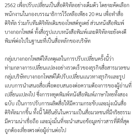
2562 เพื่อปรับเปลี่ยนเป็นสื่อดิจิทัลอย่างเต็มตัว โดยจะคัดเลือก
•
เกม
พนักงานในกองบรรณาธิการไว้เหลือเพียง 20 คน เพื่อทำสื่อ
•
วิทยาศาสตร์
ดิจิทัล ร่วมกับทีมดิจิทัลเดิมของโพสต์ทูเดย์ ส่วนหนังสือพิมพ์
•
SMEs
บางกอกโพสต์ ทั้งสื่อรูปแบบหนังสือพิมพ์และดิจิทัลจะยังคงตี
•
หุ้น
พิมพ์ต่อไปในฐานะที่เป็นสื่อหลักของบริษัท
•
อินโดจีน
•
กองทุนรวม
กลุ่มบางกอกโพสต์ให้เหตุผลในการปรับเปลี่ยนครั้งนี้ว่า
•
Celeb Online
ท่ามกลางการเปลี่ยนแปลงอย่างรวดเร็วของธุรกิจสื่อสารมวลชน
•
Factcheck
กลุ่มบริษัทบางกอกโพสต์ได้ปรับเปลี่ยนแนวทางธุรกิจและรูป
•
ญี่ปุ่น
แบบการนำเสนอสื่อเพื่อตอบสนองต่อความต้องการของผู้อ่านที่
•
News1
เปลี่ยนแปลงไป ซึ่งการหยุดพิมพ์หนังสือพิมพ์ภาษาไทยทั้งสอง
•
Gotomanager
ฉบับ เป็นการปรับการผลิตสื่อให้มีความกระชับและมุ่งเน้นสื่อ
ดิจิทัลมากขึ้น ทั้งนี้ ได้ยืนยันในความเป็นสื่อมวลชนที่มีจริยธรรม
มีความน่าเชื่อถือ และมุ่งมั่นที่จะนำเสนอข้อมูลข่าวสารที่ดีที่สุด
ถูกต้องเที่ยงตรงต่อผู้อ่านต่อไป