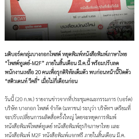
•
Good health & Well-being
•
Green Innovation & SD
•
Management & HR
•
MGR Live
•
Infographic
•
การเมือง
มติบอร์ดกลุ่มบางกอกโพสต์ หยุดพิมพ์หนังสือพิมพ์ภาษาไทย
•
ท่องเที่ยว
“โพสต์ทูเดย์-M2F” ภายในสิ้นเดือน มี.ค.นี้ พร้อมปรับลด
•
กีฬา
พนักงานเหลือ 20 คนเพื่อรุกดิจิทัลเต็มตัว พบก่อนหน้านี้ปิดตัว
•
ต่างประเทศ
“สติวเดนท์ วีคลี่” เมื่อไม่กี่เดือนก่อน
•
Special Scoop
•
เศรษฐกิจ-ธุรกิจ
วันนี้ (20 ก.พ.) รายงานข่าวจากที่ประชุมคณะกรรมการ (บอร์ด)
•
จีน
บริษัท บางกอก โพสต์ จำกัด (มหาชน) ระบุว่า บริษัทฯ เตรียมที่
•
ชุมชน-คุณภาพชีวิต
จะปรับเปลี่ยนการผลิตสื่อครั้งใหญ่ โดยจะหยุดการพิมพ์
•
อาชญากรรม
หนังสือพิมพ์โพสต์ทูเดย์ หนังสือพิมพ์ธุรกิจภาษาไทย และ
•
Motoring
หนังสือพิมพ์ M2F หนังสือพิมพ์แจกฟรี ภายในสิ้นเดือน มี.ค.