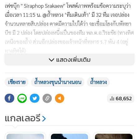
เฟซบุ๊ก " Siraphop Srakaew" โพสต์ภาพพร้อมข้อความระบุว่า
เมื่อเวลา 11:15 น. @ถ้ำหลวง ‘ทีมเดินเท้า’ มี 32 ทีม เจอปล่อง
จำนวนหลายสิบปล่อง คาดมีความไปได้ว่า จะเชื่อมโยงกับพัทยา
บีช มี 2 ปล่อง โดยปล่องหนึ่งเป็นของทีม พล.ต.อ.วิระชัย (ทางทิศ
เหนือของถ้ำ) ส่วนอีกปล่องของเจ้าหน้าที่ทหาร ร.7 พัน 4 (อยู่
ทางทิศใต้)
แสดงเพิ่มเติม
เมื่อเวลา 12.21 น. พล.ต.อ.จักรทิพย์ ชัยจินดา ผบ.ตร. ยังลุย
สำรวจโพรงอากาศผาหมี หาหนทางเข้าไปพัทยาบีชช่วย 13 ทีม
เชียงราย
ถ้ำหลวงขุนน้ำนางนอน
ถ้ำหลวง
หมูป่า จดข้อมูล เพื่อคิด วิเคราะห์วางแผน และสั่งการทีมกู้ภัย
ตำรวจพลร่ม ค่ายนเรศวร
68,652
เฟซบุ๊กแฟนเพจ "Thai NavySEAL" โพสต์ภาพพร้อมข้อความ
แกลเลอรี
ระบุ นักดำน้ำชุดที่ 1 เริ่มดำน้ำกันตั้งแต่เวลา 03.58 น. เข้าสู่ห้อง
โถง 3 และวางเชือกนำทางไปที่สามแยก ถึงขณะนี้ 13.20 ได้