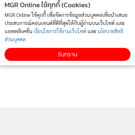
ภูธรภาค 5 ได้แถลงความคืบหน้าในการค้นหาและช่วยเหลือ
MGR Online ใช้คุกกี้ (Cookies)
เยาวชนนักฟุตบอลทีมหมูป่าพร้อมผู้ฝึกสอนรวม 13 คน ที่ติดอยู่
MGR Online ใช้คุกกี้ เพื่อจัดการข้อมูลส่วนบุคคลเพื่อนำเสนอ
ภายในถ้ำหลวงขุนน้ำนางนอน อ.แม่สาย จ.เชียงราย คืบหน้าต่อ
ประสบการณ์คอนเทนต์ที่ดีที่สุดให้กับผู้อ่านบนเว็บไซต์ และ
เนื่อง สูบน้ำได้ผลดี หน่วยซีลรุกคืบจากโถง3ไปแล้ว 600 เมตร
แอพพลิเคชั่น
เงื่อนไขการใช้งานเว็บไซต์
และ
นโยบายสิทธิ
ยืนยันกรณีทีมหมูป่าติดถ้ำไม่เกี่ยวกับยาเสพติด
ส่วนบุคคล
รับทราบ