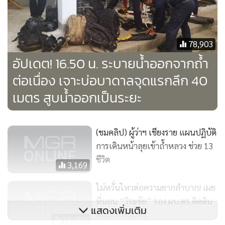
ยังรอความหวังจากการช่วยเหลือ เพราะทหารชุดนี้ มีอุปกรณ์ที่
ทันสมัย และมีดาวเทียมในการตรวจสอบ จึงนับว่าเป็นความหวัง
แน่นอน
78,903
อัปเดต! 16.50 น. ระบายน้ำออกจากถ้ำ
ต่อเนื่อง เจาะบ่อบาดาลจุดแรกลึก 40
เมตร สูบน้ำออกเป็นระยะ
(ชมคลิป) ผู้ว่าฯ เชียงราย แผนปฏิบัติ
การเดินหน้าลุยเข้าถ้ำหลวง ช่วย 13
ชีวิต
3,169
ไม่หวั่นไหวต่อความยากลำบาก! เผย
ที่นอน “วิระชัย” รอง ผบ.ตร.ติดดิน
แสดงเพิ่มเติม
ขนมปังหนุนหัว
19,450