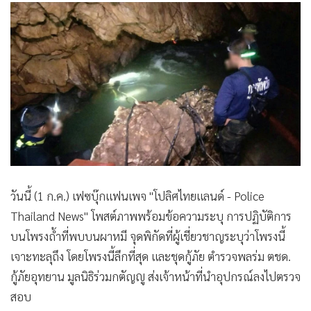
•
Good health & Well-being
•
Green Innovation & SD
•
Management & HR
•
MGR Live
•
Infographic
•
การเมือง
•
ท่องเที่ยว
•
กีฬา
•
ต่างประเทศ
•
Special Scoop
วันนี้ (1 ก.ค.) เฟซบุ๊กแฟนเพจ "โปลิศไทยแลนด์ - Police
•
เศรษฐกิจ-ธุรกิจ
Thailand News" โพสต์ภาพพร้อมข้อความระบุ การปฏิบัติการ
บนโพรงถ้ำที่พบบนผาหมี จุดพิกัดที่ผู้เชี่ยวชาญระบุว่าโพรงนี้
•
จีน
เจาะทะลุถึง โดยโพรงนี้ลึกที่สุด และชุดกู้ภัย ตำรวจพลร่ม ตชด.
•
ชุมชน-คุณภาพชีวิต
กู้ภัยอุทยาน มูลนิธิร่วมกตัญญู ส่งเจ้าหน้าที่นำอุปกรณ์ลงไปตรวจ
•
อาชญากรรม
สอบ
•
Motoring