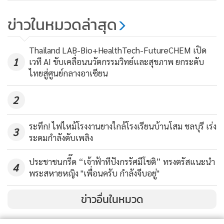
อัปเดต! 16.35 น. เจ้าหน้าที่เตรียม
ข่าวในหมวดล่าสุด
โรยตัวลงโพรงอากาศด้านผาหมี เพื่อ
เก็บภาพด้านล่าง
68,438
Thailand LAB-Bio+HealthTech-FutureCHEM เปิด
1
เวที AI ขับเคลื่อนนวัตกรรมวิทย์และสุขภาพ ยกระดับ
ไทยสู่ศูนย์กลางอาเซียน
2
เมื่อเวลา 15.50 น. แฟนเพจเฟซบุ๊ก "Thai NavySEAL" โพสต์
ระทึก! ไฟไหม้โรงงานยางใกล้โรงเรียนบ้านโสม ชลบุรี เร่ง
ข้อความระบุว่า "ขณะนี้มีผู้ดำเนินการและจัดหา Emergency
3
ระดมกำลังดับเพลิง
foil space blankets เพียงพอแล้ว ขอบคุณทุกท่านที่ติดต่อแสดง
ความจำนงช่วยเหลือเข้ามาอย่างรวดเร็วครับ"
ประชาชนกรี๊ด “เจ้าฟ้าทีปังกรรัศมีโชติ” ทรงตรัสแนะนำ
4
พระสหายหญิง "เพื่อนครับ กำลังจีบอยู่"
วันนี้ (1 ก.ค.) เมื่อเวลา 16.50 น. นายณรงค์ศักดิ์ โอสถธนากร ผู้
ข่าวอื่นในหมวด
ว่าราชการจังหวัดเชียงราย , พล.ต.สุภโชค ธวัชพีระชัย รองแม่ทัพ
ภาคที่ 3 , พลตำรวจตรี ชูรัตน์ ปานเหง้า รองผู้บัญชาการตำรวจ