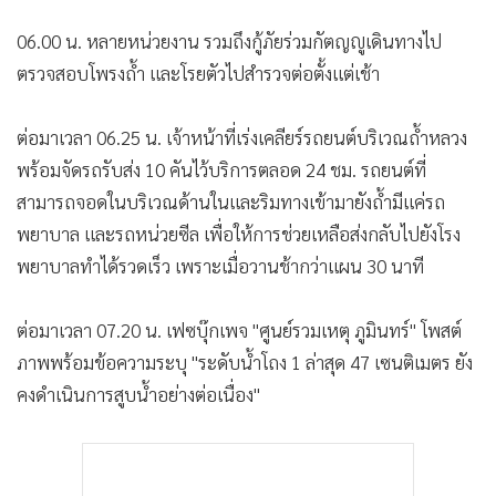
•
เกม
06.00 น. หลายหน่วยงาน รวมถึงกู้ภัยร่วมกัตญญูเดินทางไป
•
วิทยาศาสตร์
ตรวจสอบโพรงถ้ำ และโรยตัวไปสำรวจต่อตั้งแต่เช้า
•
SMEs
•
หุ้น
ต่อมาเวลา 06.25 น. เจ้าหน้าที่เร่งเคลียร์รถยนต์บริเวณถ้ำหลวง
•
อินโดจีน
พร้อมจัดรถรับส่ง 10 คันไว้บริการตลอด 24 ชม. รถยนต์ที่
•
กองทุนรวม
สามารถจอดในบริเวณด้านในและริมทางเข้ามายังถ้ำมีแค่รถ
•
Celeb Online
พยาบาล และรถหน่วยซีล เพื่อให้การช่วยเหลือส่งกลับไปยังโรง
•
Factcheck
พยาบาลทำได้รวดเร็ว เพราะเมื่อวานช้ากว่าแผน 30 นาที
•
ญี่ปุ่น
•
News1
ต่อมาเวลา 07.20 น. เฟซบุ๊กเพจ "ศูนย์รวมเหตุ ภูมินทร์" โพสต์
ภาพพร้อมข้อความระบุ "ระดับน้ำโถง 1 ล่าสุด 47 เซนติเมตร ยัง
•
Gotomanager
คงดำเนินการสูบน้ำอย่างต่อเนื่อง"