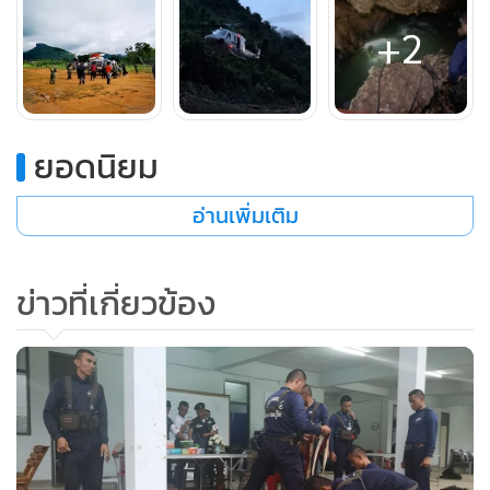
ระยะทาง 400 เมตร ขณะนี้มีนักดำน้ำทั้งมนุษย์กบหน่วยซีล นัก
+2
ดำน้ำออสเตรเลีย นักดำน้ำจากกู้ภัยอยุธยา รวม 25 คน ทำงาน
อยู่ภายในห้องโถง 3
ทั้งนี้เสื้อผ้าที่ใส่เปียกน้ำทั้งวัน ขณะนี้นักดำน้ำเริ่มรู้สึกหนาว
ยอดนิยม
ขอรับการสนับสนุน Emergency foil space blankets ด้วย
อ่านเพิ่มเติม
เมื่อเวลา 12.17 น. ชุดปฏิบัติการรบพิเศษค้นหาของกองทัพบก
ไทย และ กองทัพเรือสหรัฐอเมริกา ได้สำรวจพื้นที่ขุดเจาะร่วมกับ
ข่าวที่เกี่ยวข้อง
วิศวกร จำนวน 2 จุด โดยรอผลตรวจสอบยืนยันจากทีมวิศวกร
ทั้งนี้ ทีมหน่วยปฏิบัติการพิเศษของสหรัฐอเมริกา ใช้ดาวเทียม
สำรวจภาคพื้นธรณีวิทยาทางทหาร ของกองทัพสหรัฐฯ สแกนที่
ถ้ำหลวงในระบบ Infrared 3D หาสัญญาณความร้อนจาก 13
ชีวิต
ผู้เชี่ยวชาญ บอกว่า การที่ทหารชุดนี้ยังอยู่ เป็นการบ่งชี้ว่า น้องๆ