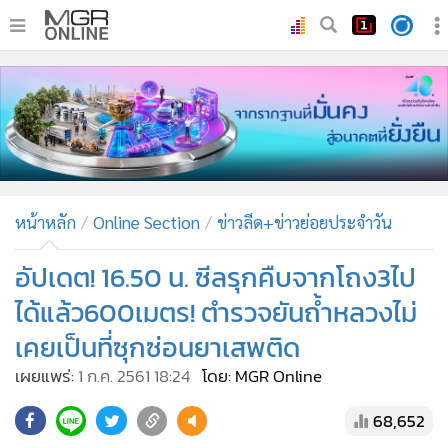
•
หน้าหลัก
•
ทันเหตุการณ์
•
ภาคใต้
•
ภูมิภาค
•
Online Section
หน้าหลัก
Online Section
ข่าวลีด+ข่าวย่อยประจำวัน
•
บันเทิง
•
ผู้จัดการรายวัน
อัปเดต! 16.50 น. ซีลรุกคืบจากโถง3ไป
•
คอลัมนิสต์
ได้แล้ว600เมตร! ตำรวจยันถ้ำหลวงไม่
•
ละคร
เคยเป็นที่ซุกซ่อนยาเสพติด
•
CbizReview
เผยแพร่:
1 ก.ค. 2561 18:24
โดย: MGR Online
•
Cyber BIZ
•
ผู้จัดกวน
68,652