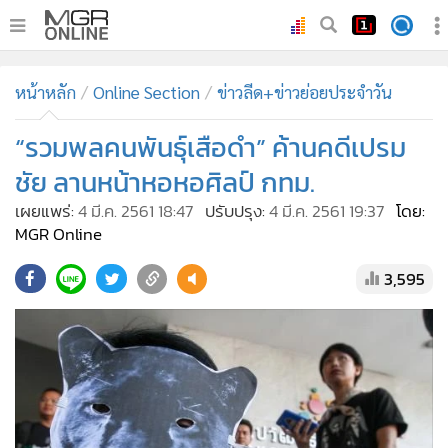
•
หน้าหลัก
หน้าหลัก
Online Section
ข่าวลีด+ข่าวย่อยประจำวัน
•
ทันเหตุการณ์
•
“รวมพลคนพันธุ์เสือดำ” ค้านคดีเปรม
ภาคใต้
•
ภูมิภาค
ชัย ลานหน้าหอหอศิลป์ กทม.
•
Online Section
เผยแพร่:
4 มี.ค. 2561 18:47
ปรับปรุง:
4 มี.ค. 2561 19:37
โดย:
•
บันเทิง
MGR Online
•
ผู้จัดการรายวัน
3,595
•
คอลัมนิสต์
•
ละคร
•
CbizReview
•
Cyber BIZ
•
ผู้จัดกวน