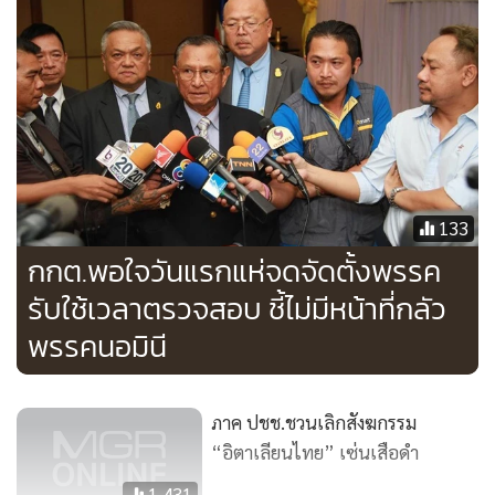
133
กกต.พอใจวันแรกแห่จดจัดตั้งพรรค
รับใช้เวลาตรวจสอบ ชี้ไม่มีหน้าที่กลัว
พรรคนอมินี
ภาค ปชช.ชวนเลิกสังฆกรรม
“อิตาเลียนไทย” เซ่นเสือดำ
1,431