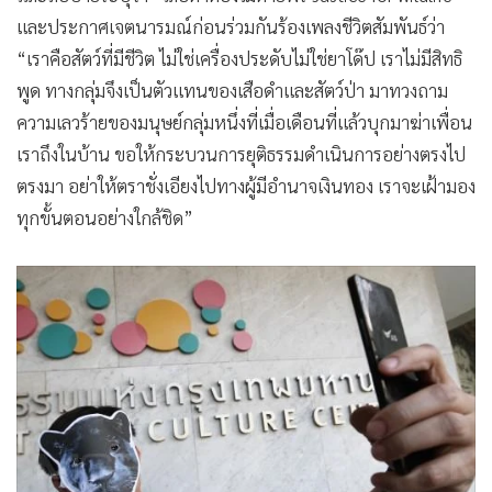
•
เกม
และประกาศเจตนารมณ์ก่อนร่วมกันร้องเพลงชีวิตสัมพันธ์ว่า
•
วิทยาศาสตร์
“เราคือสัตว์ที่มีชีวิต ไม่ใช่เครื่องประดับไม่ใช่ยาโด๊ป เราไม่มีสิทธิ
•
SMEs
พูด ทางกลุ่มจึงเป็นตัวแทนของเสือดำและสัตว์ป่า มาทวงถาม
•
หุ้น
ความเลวร้ายของมนุษย์กลุ่มหนึ่งที่เมื่อเดือนที่แล้วบุกมาฆ่าเพื่อน
เราถึงในบ้าน ขอให้กระบวนการยุติธรรมดำเนินการอย่างตรงไป
•
อินโดจีน
ตรงมา อย่าให้ตราชั่งเอียงไปทางผู้มีอำนาจเงินทอง เราจะเฝ้ามอง
•
กองทุนรวม
ทุกขั้นตอนอย่างใกล้ชิด”
•
Celeb Online
•
Factcheck
•
ญี่ปุ่น
•
News1
•
Gotomanager