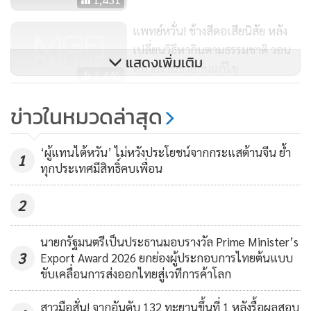
แพทย์หวั่น! ช้างสีดอเสียนิสัย หลัง
เปลี่ยนวิธีหากินตามธรรมชาติ วอน
แสดงเพิ่มเติม
หน่วยงานช่วยกันแก้ไข
3,446
เลขาฯ สมช.ย้ำเข้มชุมนุม “ทวงคืน
ข่าวในหมวดล่าสุด
เลือกตั้ง” 10 ก.พ. เชื่อไม่บานปลาย
301
‘ผู้แทนไต้หวัน’ ไม่หวังประโยชน์จากกระแสต้านจีน ย้ำ
1
ทุกประเทศมีสิทธิ์คบเพื่อน
2
นายกรัฐมนตรีเป็นประธานมอบรางวัล Prime Minister’s
3
Export Award 2026 ยกย่องผู้ประกอบการไทยต้นแบบ
ขับเคลื่อนการส่งออกไทยสู่เวทีการค้าโลก
สาวมือสั่น! จากอันดับ 132 ทะยานขึ้นที่ 1 หลังรื้อผลสอบ