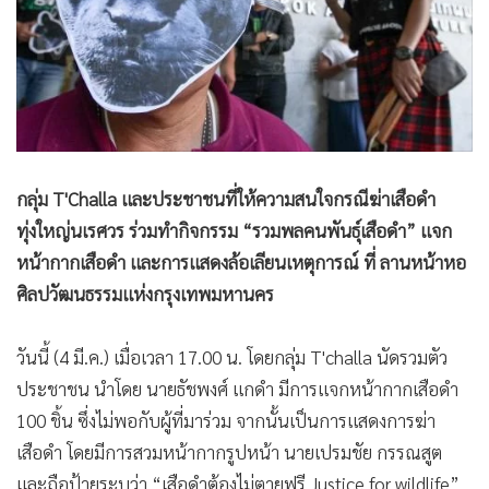
•
Good health & Well-being
•
Green Innovation & SD
•
Management & HR
•
MGR Live
•
Infographic
•
การเมือง
กลุ่ม T'Challa และประชาชนที่ให้ความสนใจกรณีฆ่าเสือดำ
•
ท่องเที่ยว
ทุ่งใหญ่นเรศวร ร่วมทำกิจกรรม “รวมพลคนพันธุ์เสือดำ” แจก
•
กีฬา
หน้ากากเสือดำ และการแสดงล้อเลียนเหตุการณ์ ที่ ลานหน้าหอ
•
ต่างประเทศ
ศิลปวัฒนธรรมแห่งกรุงเทพมหานคร
•
Special Scoop
•
เศรษฐกิจ-ธุรกิจ
วันนี้ (4 มี.ค.) เมื่อเวลา 17.00 น. โดยกลุ่ม T'challa นัดรวมตัว
•
จีน
ประชาชน นำโดย นายธัชพงศ์ แกดำ มีการแจกหน้ากากเสือดำ
•
ชุมชน-คุณภาพชีวิต
100 ชิ้น ซึ่งไม่พอกับผู้ที่มาร่วม จากนั้นเป็นการแสดงการฆ่า
•
อาชญากรรม
เสือดำ โดยมีการสวมหน้ากากรูปหน้า นายเปรมชัย กรรณสูต
•
Motoring
และถือป้ายระบุว่า “เสือดำต้องไม่ตายฟรี Justice for wildlife”