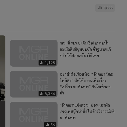
3,655
กสม.ชี้ พ.ร.บ.เดินเรือในน่านน้ำ
ละเมิดสิทธิชุมชนชัด จี้รัฐบาลแก้
ปรับให้สอดคล้องวิถีไทย
1,198
อย่าส่งต่อเรื่องเท็จ! “อังคณา นีละ
ไพจิตร” ปัดให้ความเห็นเรื่อง
“เปรี้ยว ฆ่าหั่นศพ” ยันโซเชียลฯ
มั่ว
5,386
43
"อังคณา"แจ้งความ ปอท.เอาผิด
เพจเฟซบุ๊กนำชื่อไปอ้างวิจารณ์คดี
ฆ่าหั่นศพ
56