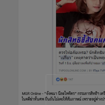
•
Management & HR
•
MGR Live
•
Infographic
•
การเมือง
•
ท่องเที่ยว
•
กีฬา
•
ต่างประเทศ
•
Special Scoop
•
เศรษฐกิจ-ธุรกิจ
•
จีน
•
ชุมชน-คุณภาพชีวิต
•
อาชญากรรม
•
Motoring
•
เกม
•
วิทยาศาสตร์
MGR Online - “อังคณา นีละไพจิตร” กรรมการสิทธิฯ เตรี
•
SMEs
ในคดีฆ่าหั่นศพ ยืนยันไม่เคยให้สัมภาษณ์ เพราะอยู่ต่างป
•
หุ้น