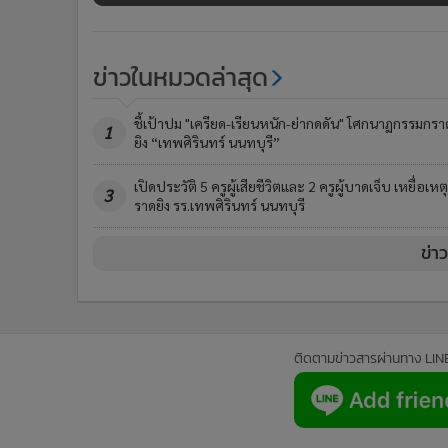
ข่าวในหมวดล่าสุด
ชี้เป้าปม "เครียด-เรียนหนัก-ย่ากดดัน" โศกนาฏกรรมกรา
1
ยิง “เทพศิรินทร์ นนทบุรี”
เปิดประวัติ 5 ครูผู้เสียชีวิตและ 2 ครูผู้บาดเจ็บ เหยื่อเหต
3
ราดยิง รร.เทพศิรินทร์ นนทบุรี
ข่า
ติดตามข่าวสารผ่านทาง LIN