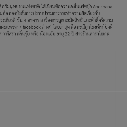
รสิทธิมนุษยชนแห่งชาติ ได้เขียนข้อความลงในเฟซบุ๊ก Angkhana
ความต่อ กองบังคับการปราบปรามการกระทำความผิดเกี่ยวกับ
ียรติ ชั้น 4 อาคาร B เรื่องการถูกละเมิดสิทธิ และศักดิ์ศรีความ
ผยแพร่ทาง facebook ต่างๆ โดยล่าสุด คือ กรณีถูกโยงเข้ากับคดี
.วาริสรา กลิ่นจุ้ย หรือ น้องแอ๋ม อายุ 22 ปี สาวร้านคาราโอเกะ