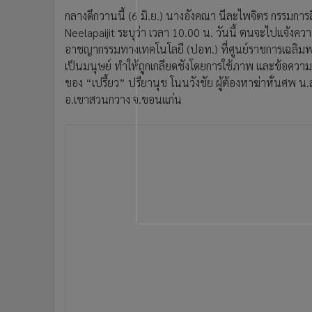
•
อินโดจีน
กลางดึกวานนี้ (6 มิ.ย.) นางอังคณา นีละไพจิตร กรรมกา
•
กองทุนรวม
Neelapaijit ระบุว่า เวลา 10.00 น. วันนี้ ตนจะไปแจ้ง
•
Celeb Online
อาชญากรรมทางเทคโนโลยี (ปอท.) ที่ศูนย์ราชการเฉลิมพระเก
เป็นมนุษย์ ทำให้ถูกเกลียดชังโดยการใช้ภาพ และข้อความเ
•
Factcheck
ของ “เปรี้ยว” ปรียานุช โนนวังชัย ผู้ต้องหาฆ่าหั่นศพ น.ส
•
ญี่ปุ่น
อ.เขาสวนกวาง จ.ขอนแก่น
•
News1
•
Gotomanager