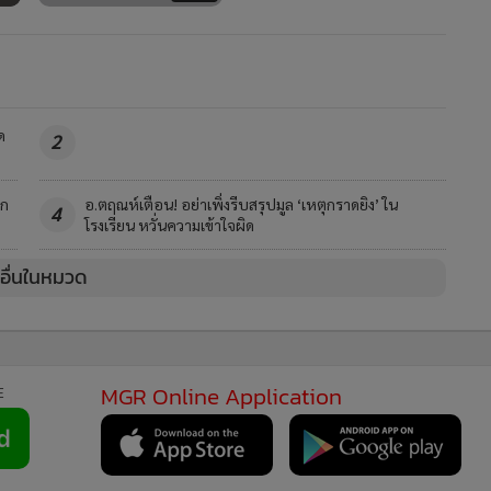
ด
2
ุก
อ.ตฤณห์เตือน! อย่าเพิ่งรีบสรุปมูล ‘เหตุกราดยิง’ ใน
4
โรงเรียน หวั่นความเข้าใจผิด
วอื่นในหมวด
MGR Online Application
E