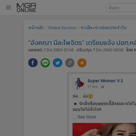
เลือกเครื่องมือท
•
หน้าหลัก
หน้าหลัก
Online Section
ข่าวลีด+ข่าวย่อยประจำวัน
ค้นหา
•
ทันเหตุการณ์
Google
•
ภาคใต้
“อังคณา นีละไพจิตร” เตรียมแจ้ง ปอท.หลั
•
ภูมิภาค
MGR Onl
เผยแพร่:
7 มิ.ย. 2560 07:45
ปรับปรุง:
7 มิ.ย. 2560 08:58
โดย:
•
Online Section
ค้นหาขั
•
บันเทิง
•
ผู้จัดการรายวัน
•
คอลัมนิสต์
•
ละคร
•
CbizReview
•
Cyber BIZ
•
ผู้จัดกวน
•
Good health & Well-being
•
Green Innovation & SD