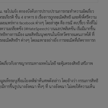
น. จะไปแจ้ง #กองบังคับการปราบปรามการกระทำความผิดเกี่ยว
ยรติ ชั้น 4 อาคาร B เรื่องการถูกละเมิดสิทธิ และศักดิ์ศรีความ
ยแพร่ทาง facebook ต่างๆ โดยล่าสุด คือ กรณี #เปรี้ยว ทั้งที่ไม่
สร้างความเกลียดชัง (#HateSpeech) บนแอปพลิเคชัน เริ่มมีมากขึ้น
ง สิทธิทางการเมือง และสิทธิมนุษยชนในจังหวัดชายแดนภาคใต้ ที่
การละเมิดสิทธิฯ ต่างๆ โดยเฉพาะอย่างยิ่ง การละเมิดที่เกิดจากการก
ผิดเกี่ยวกับอาชญากรรมทางเทคโนโลยี จะคุ้มครองสิทธิ เสรีภาพ
อมูลเท็จระบุเชื่อมโยงคดีฆ่าหั่นศพดังกล่าว โดยอ้างว่า กรรมการสิทธิ
ดยมีการขึ้นรูปนางอังคณา ทั้งๆ ที่ นางอังคณา ไม่เคยให้ความเห็น