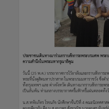
•
Management & HR
•
MGR Live
•
Infographic
•
การเมือง
•
ท่องเที่ยว
•
กีฬา
•
ต่างประเทศ
•
Special Scoop
•
เศรษฐกิจ-ธุรกิจ
ประชาชนเดินทางมาร่วมกราบสักการะพระบรมศพ พระบาท
•
จีน
ความสำนึกในพระมหากรุณาธิคุณ
•
ชุมชน-คุณภาพชีวิต
วันนี้ (25 พ.ค.) บรรยากาศการไว้อาลัยและกราบสักก
•
อาชญากรรม
พระที่นั่งดุสิตมหาปราสาท ในพระบรมมหาราชวัง ซึ่งดำเน
•
Motoring
ทั้งกรุงเทพฯ และ ต่างจังหวัด เดินทางมากราบสักการะ
•
เกม
เป็นล้นพ้น ท่ามกลางบรรยากาศครึ้มฟ้าครึ้มฝนตลอดทั้งว
•
วิทยาศาสตร์
•
SMEs
น.ส.หทัยภัทร โรจนกิจ นักศึกษาชั้นปีที่ 4 คณะนิเทศศา
•
หุ้น
คณะเดียวกัน คือ น.ส.อุมาพร สังขวณิช นายคมศร จันทร์เ