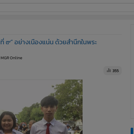
ี่ใช้
่ ๙” อย่างเนืองแน่น ด้วยสำนึกในพระ
ine
: MGR Online
้นสูง
355