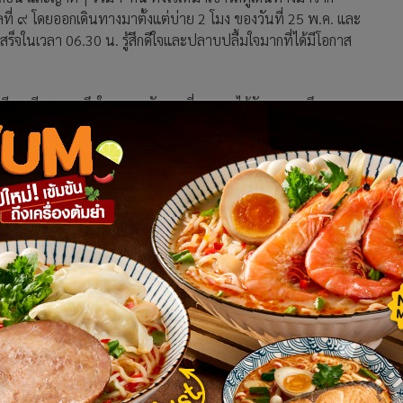
่ ๙ โดยออกเดินทางมาตั้งแต่บ่าย 2 โมง ของวันที่ 25 พ.ค. และ
เสร็จในเวลา 06.30 น. รู้สึกดีใจและปลาบปลื้มใจมากที่ได้มีโอกาส
คยเขียนเรียงความถึงในหลวง รัชกาลที่ ๙ และได้รับทุนการศึกษา
รู้เรื่องเท่าไหร่เพราะยังเด็ก แต่พอโตขึ้น โดยเฉพาะวันที่
ยว่าจะต้องมากราบพระองค์ท่านให้ได้ และก็ตั้งใจว่าจะเป็นคนดีของ
าะความซื่อสัตย์และความมีเมตตาต่อเพื่อนมนุษย์และสัตว์ ซึ่งเมื่อ
ิ่งได้รับรางวัลรองชนะเลิศระดับจังหวัด ด้วยคลิปวิดีโอ “สื่อ
ัฒนธรรมจังหวัดสงขลา พวกเราได้ถ่ายทอดเรื่องราวเกี่ยวกับความ
ัขจรจัด โดยมีพระองค์ท่านเป็นแบบอย่างทั้งการดำเนินชีวิตและการ
เทศศาสตร์ มหาวิทยาลัยราชภัฏสงขลา กล่าวเสริมว่า พวกเราเดิน
สด็จสวรรคตช่วงแรกๆ แล้ว แต่เนื่องจากยังติดเรียน ช่วงนี้ปิด
านมาตั้งแต่เรายังเด็ก ท่านทรงพระราชทานโครงการในพระ
ครงการชัยพัฒนา เพื่อแก้ปัญหาเรื่องน้ำ และที่คนไทยรู้จักกันดี
ลูกฝังให้คนไทย รวมถึงตนเองด้วยได้รู้จักใช้จ่ายอย่างประหยัด