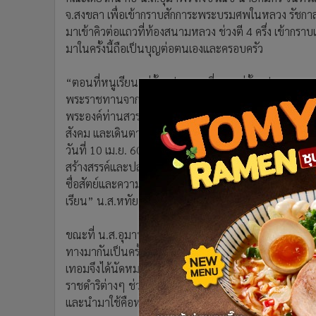
•
อินโดจีน
จ.สงขลา เพื่อเข้ากราบสักการะพระบรมศพในหลวง รัชกาลที
•
กองทุนรวม
มาเข้าคิวต่อแถวที่ท้องสนามหลวง ช่วงตี 4 ครึ่ง เข้ากราบ
มาในครั้งนี้ถือเป็นบุญต่อตนเองและครอบครัว
•
Celeb Online
•
Factcheck
“ตอนที่หนูเรียนอยู่ชั้น ป.2 และพี่สาวอยู่ชั้น ป.4 หนูเ
•
ญี่ปุ่น
พระราชทานจากพระองค์ท่านด้วย ซึ่งตอนนั้นหนูก็ยังไม่ค่อย
•
News1
พระองค์ท่านสวรรคตคิดถึงพระองค์ท่านมาก จึงตั้งใจไว้เล
•
Gotomanager
สังคม และเดินตามรอยที่พ่อสอนไว้ไห้ได้มากที่สุด โดยเฉพ
วันที่ 10 เม.ย. 60 หนู และ อุมาพร รวมทั้งเพื่อนในกลุ่ม เพ
สร้างสรรค์และปลอดภัยตามรอยพ่อ” ซึ่งจัดโดยสำนักงานว
ซื่อสัตย์และความมีเมตตาต่อสัตว์ เช่น การช่วยเหลือสุน
เรียน” น.ส.หทัยภัทร เล่าทั้งน้ำตาแห่งความปลื้มปีติ
ขณะที่ น.ส.อุมาพร สังขวณิช นักศึกษาชั้นปีที่ 4 คณะนิ
ทางมากันเป็นครั้งแรก อยากเดินทางมาตั้งแต่พระองค์ท่านเ
เทอมจึงได้นัดหมายกันเดินทางมา พวกเราเห็นพระองค์ท่
ราชดำริต่างๆ ช่วยเหลือประชาชน ทั้งโครงการแก้มลิง และโ
และนำมาใช้คือหลักปรัชญาเศรษฐกิจพอเพียง พระองค์ท่านป