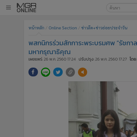
เลือกเครื่องมือท
•
หน้าหลัก
หน้าหลัก
Online Section
ข่าวลีด+ข่าวย่อยประจำวัน
ค้นหา
•
ทันเหตุการณ์
Google
•
ภาคใต้
พสกนิกรร่วมสักการะพระบรมศพ “รัชกาลที
•
ภูมิภาค
MGR Onl
มหากรุณาธิคุณ
•
Online Section
เผยแพร่:
26 พ.ค. 2560 17:24
ปรับปรุง:
26 พ.ค. 2560 17:27
โดย
ค้นหาขั
•
บันเทิง
•
ผู้จัดการรายวัน
•
คอลัมนิสต์
•
ละคร
•
CbizReview
•
Cyber BIZ
•
ผู้จัดกวน
•
Good health & Well-being
•
Green Innovation & SD