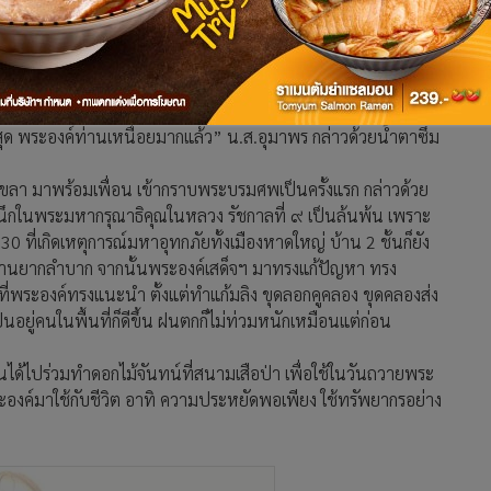
ความเป็นอยู่ที่ดีขึ้นหลายโครงการ ที่จำได้ก็มีศูนย์เพาะเลี้ยง
พันธุ์ และมีศูนย์การทำปะการังเทียม เพื่อให้สัตว์น้ำได้อยู่อาศัย
้สึกตื้นตันและดีใจมากที่ได้เห็นพระองค์ได้มาอยู่ในบรรยากาศ ใน
นวันนี้ซึ่งเป็นครั้งแรกในชีวิตก็ตื้นตันใจแล้ว วันนี้หนูและ
ูงสุด พระองค์ท่านเหนื่อยมากแล้ว” น.ส.อุมาพร กล่าวด้วยน้ำตาซึม
สงขลา มาพร้อมเพื่อน เข้ากราบพระบรมศพเป็นครั้งแรก กล่าวด้วย
ำนึกในพระมหากรุณาธิคุณในหลวง รัชกาลที่ ๙ เป็นล้นพ้น เพราะ
0 ที่เกิดเหตุการณ์มหาอุทกภัยทั้งเมืองหาดใหญ่ บ้าน 2 ชั้นก็ยัง
วบ้านยากลำบาก จากนั้นพระองค์เสด็จฯ มาทรงแก้ปัญหา ทรง
งที่พระองค์ทรงแนะนำ ตั้งแต่ทำแก้มลิง ขุดลอกคูคลอง ขุดคลองส่ง
ู่คนในพื้นที่ก็ดีขึ้น ฝนตกก็ไม่ท่วมหนักเหมือนแต่ก่อน
นได้ไปร่วมทำดอกไม้จันทน์ที่สนามเสือป่า เพื่อใช้ในวันถวายพระ
์มาใช้กับชีวิต อาทิ ความประหยัดพอเพียง ใช้ทรัพยากรอย่าง