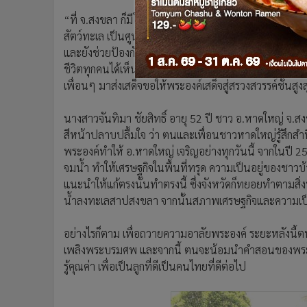
“ที่ จ.สงขลา ก็มีโครงการในพระราชดำริมาช่วยประชาชนให้มี
สัตว์ทะเล เป็นศูนย์เรียนรู้และอนุรักษ์ปูทะเลเพื่อไม่ให้สูญ
และยังช่วยป้องกันการกัดเซาะขอบชายฟังทะเลด้วย วันนี้รู
ชีวิตทุกคนได้เห็นท่านแตกต่างกันไป สำหรับหนูได้มากราบท่า
เพื่อนๆ มาส่งเสด็จขอให้พระองค์เสด็จสู่สรวงสวรรค์ชั้นส
นางสาวจันทิมา ชัยสิทธิ์ อายุ 52 ปี ชาว อ.หาดใหญ่ จ.
สีหน้าปลาบปลื้มใจ ว่า ตนและเพื่อนชาวหาดใหญ่รู้สึกส
พระองค์ทำให้ อ.หาดใหญ่ เจริญอย่างทุกวันนี้ จากในปี 253
จมน้ำ ทำให้เศรษฐกิจในพื้นที่ทรุด ความเป็นอยู่ของชา
แนะนำให้แก้ตรงนั้นทำตรงนี้ ซึ่งจังหวัดก็ทยอยทำตามสิ่
น้ำลงทะเลสาปสงขลา จากนั้นสภาพเศรษฐกิจและความเป็นอย
อย่างไรก็ตาม เพื่อถวายความอาลัยพระองค์ ระยะหลังนี้ต
เพลิงพระบรมศพ และจากนี้ ตนจะน้อมนำคำสอนของพระองค
รู้คุณค่า เพื่อเป็นลูกที่ดีเป็นคนไทยที่ดีต่อไป