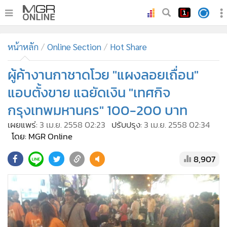
•
หน้าหลัก
หน้าหลัก
Online Section
Hot Share
•
ทันเหตุการณ์
•
ผู้ค้างานกาชาดโวย "แผงลอยเถื่อน"
ภาคใต้
•
ภูมิภาค
แอบตั้งขาย แฉยัดเงิน "เทศกิจ
•
Online Section
กรุงเทพมหานคร" 100-200 บาท
•
บันเทิง
เผยแพร่:
3 เม.ย. 2558 02:23
ปรับปรุง:
3 เม.ย. 2558 02:34
•
ผู้จัดการรายวัน
โดย: MGR Online
•
คอลัมนิสต์
8,907
•
ละคร
•
CbizReview
•
Cyber BIZ
•
ผู้จัดกวน