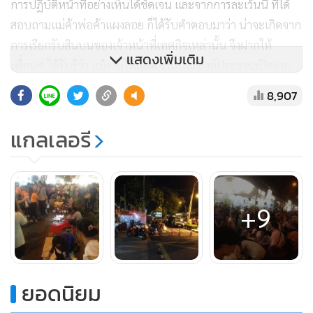
การปฏิบัติหน้าที่อย่างเห็นได้ชัดเจน และจากการละเว้นนี้ ที่ได้
สอบถามแม่ค้าพ่อค้าแผงลอย ก็ได้รับคำตอบมาว่า น่าจะเกิดจาก
การเรียกรับสินบนของเจ้าหน้าที่เทศกิจเหล่านั้น จึงฝากให้
แสดงเพิ่มเติม
เพื่อนๆ ได้รับรู้ว่า แม้งานใหญ่โต งานบุญ องค์ประธานเปิดงาน
เป็นถึงเจ้าฟ้าเจ้าแผ่นดิน คนพวกนี้ก็ยังไม่เว้นที่จะหากินแบบ
8,907
ผิดๆ แบบนี้ คอรัปชั่นกัน แบบนี้มานมนาน แก้ปัญหาไม่ได้
อยากให้คนไทยได้รับรู้ว่ามันมีเรื่องแบบนี้อยู่ในสังคมเรา และเรา
แกลเลอรี
ต้องช่วยกันต่อต้าน แก้ไข ไม่ใช่นิ่งเฉย เเละสนับสนุนคนปิดไป
เรื่อยๆ ไม่เชื่อมาดูได้ ผมทำงานนี้มาหลายปีเป็นแบบนี้ทุกปี ยิ่ง
วันท้ายๆ นี้ แทบเดินไม่ได้ ไม่ใช่คนเยอะ เเต่แผงลอยเข้ามาเพียบ
ทั้งรถเข็น เเละหลายๆ อย่าง" ผู้ใช้นามแฝง "Capsule_TiTle"
+9
ระบุ
ยอดนิยม