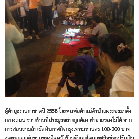
•
Good health & Well-being
•
Green Innovation & SD
•
Management & HR
•
MGR Live
•
Infographic
•
การเมือง
•
ท่องเที่ยว
•
กีฬา
•
ต่างประเทศ
•
Special Scoop
•
เศรษฐกิจ-ธุรกิจ
•
จีน
ผู้ค้าบูธงานกาชาดปี 2558 โวยพบพ่อค้าแม่ค้านำแผงลอยมาตั้ง
•
ชุมชน-คุณภาพชีวิต
กลางถนน ขวางร้านที่ประมูลอย่างถูกต้อง ทำขายของไม่ได้ จาก
•
อาชญากรรม
การสอบถามอ้างยัดเงินเทศกิจกรุงเทพมหานคร 100-200 บาท
•
Motoring
สุดทนแฉแค่แขวนของติดหน้าร้านตัวเองโดนเทศกิจขู่จะปรับเงิน