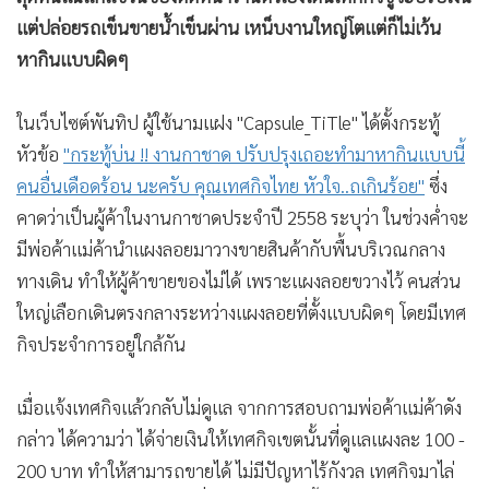
•
เกม
แต่ปล่อยรถเข็นขายน้ำเข็นผ่าน เหน็บงานใหญ่โตแต่ก็ไม่เว้น
•
วิทยาศาสตร์
หากินแบบผิดๆ
•
SMEs
•
หุ้น
ในเว็บไซต์พันทิป ผู้ใช้นามแฝง "Capsule_TiTle" ได้ตั้งกระทู้
•
หัวข้อ
อินโดจีน
"กระทู้บ่น !! งานกาชาด ปรับปรุงเถอะทำมาหากินแบบนี้
คนอื่นเดือดร้อน นะครับ คุณเทศกิจไทย หัวใจ..ถเกินร้อย"
ซึ่ง
•
กองทุนรวม
คาดว่าเป็นผู้ค้าในงานกาชาดประจำปี 2558 ระบุว่า ในช่วงค่ำจะ
•
Celeb Online
มีพ่อค้าแม่ค้านำแผงลอยมาวางขายสินค้ากับพื้นบริเวณกลาง
•
Factcheck
ทางเดิน ทำให้ผู้ค้าขายของไม่ได้ เพราะแผงลอยขวางไว้ คนส่วน
•
ญี่ปุ่น
ใหญ่เลือกเดินตรงกลางระหว่างเเผงลอยที่ตั้งแบบผิดๆ โดยมีเทศ
•
News1
กิจประจำการอยู่ใกล้กัน
•
Gotomanager
เมื่อแจ้งเทศกิจแล้วกลับไม่ดูแล จากการสอบถามพ่อค้าแม่ค้าดัง
กล่าว ได้ความว่า ได้จ่ายเงินให้เทศกิจเขตนั้นที่ดูแลแผงละ 100 -
200 บาท ทำให้สามารถขายได้ ไม่มีปัญหาไร้กังวล เทศกิจมาไล่