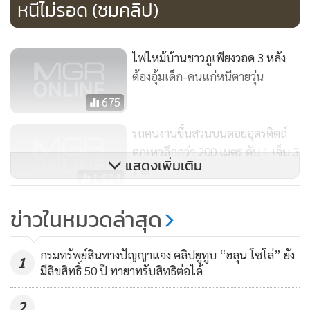
หนีไม่รอด (ชมคลิป)
ไฟไหม้บ้านชาวภูเพียงวอด 3 หลัง
ต้องอุ้มเด็ก-คนแก่หนีตายวุ่น
675
รถคนงานขึ้นสวนบนดอยอุตรดิตถ์
ตกเหวลึกกว่า 200 เมตร ดับ 1 เจ็บ 3
แสดงเพิ่มเติม
ราย
1,924
สลด หลาน 5 ขวบฝ่าเปลวเพลิงเผา
ข่าวในหมวดล่าสุด
บ้านช่วย “คุณตา” พิการ ไฟคลอก
ดับทั้งคู่
2,621
กรมทรัพย์สินทางปัญญาแจง คลิปยูทูบ “ฮลุน โซโล่” ยัง
1
มีลิขสิทธิ์ 50 ปี ทายาทรับสิทธิต่อได้
2