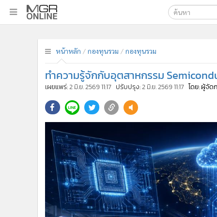
เลือกเครื่องมือท
•
หน้าหลัก
ค้นหา
•
ทันเหตุการณ์
Google
•
ภาคใต้
•
ภูมิภาค
MGR Onl
•
Online Section
ค้นหาขั
•
บันเทิง
•
ผู้จัดการรายวัน
•
คอลัมนิสต์
•
ละคร
•
CbizReview
•
Cyber BIZ
หน้าหลัก
กองทุนรวม
กองทุนรวม
•
ผู้จัดกวน
ทำความรู้จักกับอุตสาหกรรม Semicondu
•
Good health & Well-being
•
Green Innovation & SD
เผยแพร่:
2 มิ.ย. 2569 11:17
ปรับปรุง:
2 มิ.ย. 2569 11:17
โดย: ผู้จั