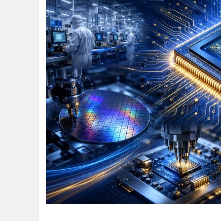
•
Management & HR
•
MGR Live
•
Infographic
•
การเมือง
•
ท่องเที่ยว
•
กีฬา
•
ต่างประเทศ
•
Special Scoop
•
เศรษฐกิจ-ธุรกิจ
•
จีน
•
ชุมชน-คุณภาพชีวิต
•
อาชญากรรม
•
Motoring
•
เกม
•
วิทยาศาสตร์
•
SMEs
•
หุ้น