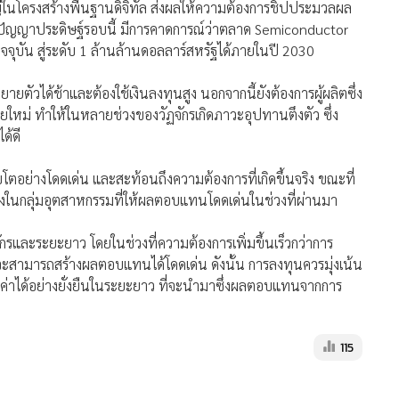
้อนและแบ่งบทบาทชัดเจน ครอบคลุมตั้งแต่การออกแบบ (Design)
(Assembly and Testing) ซึ่งแต่ละขั้นตอนต้องใช้เทคโนโลยี
ของผู้เล่นในระดับโลก ยกตัวอย่างเช่น
างนวัตกรรมและถือครองทรัพย์สินทางปัญญา
มีบทบาทเป็นคอขวดในเทคโนโลยีการผลิตขั้นสูง
ials มีข้อได้เปรียบจากเทคโนโลยีเฉพาะทางและข้อจำกัดด้านการ
มต้องการชิปที่เพิ่มขึ้นอย่างรวดเร็วจากแนวโน้มการใช้ปัญญา
ในโครงสร้างพื้นฐานดิจิทัล ส่งผลให้ความต้องการชิปประมวลผล
กรปัญญาประดิษฐ์รอบนี้ มีการคาดการณ์ว่าตลาด Semiconductor
จุบัน สู่ระดับ 1 ล้านล้านดอลลาร์สหรัฐได้ภายในปี 2030
ายตัวได้ช้าและต้องใช้เงินลงทุนสูง นอกจากนี้ยังต้องการผู้ผลิตซึ่ง
รายใหม่ ทำให้ในหลายช่วงของวัฏจักรเกิดภาวะอุปทานตึงตัว ซึ่ง
ด้ดี
MGR Onli