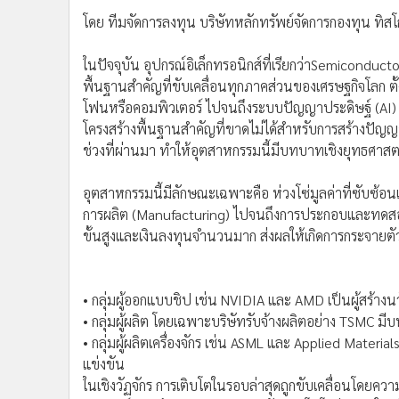
•
อินโดจีน
•
กองทุนรวม
•
Celeb Online
•
Factcheck
•
ญี่ปุ่น
•
News1
•
Gotomanager
โดย ทีมจัดการลงทุน บริษัทหลักทรัพย์จัดการกองทุน ทิสโก
ในปัจจุบัน อุปกรณ์อิเล็กทรอนิกส์ที่เรียกว่าSemiconducto
พื้นฐานสำคัญที่ขับเคลื่อนทุกภาคส่วนของเศรษฐกิจโลก ตั้ง
โฟนหรือคอมพิวเตอร์ ไปจนถึงระบบปัญญาประดิษฐ์ (AI) แ
โครงสร้างพื้นฐานสำคัญที่ขาดไม่ได้สำหรับการสร้างปัญญาป
ช่วงที่ผ่านมา ทำให้อุตสาหกรรมนี้มีบทบาทเชิงยุทธศา