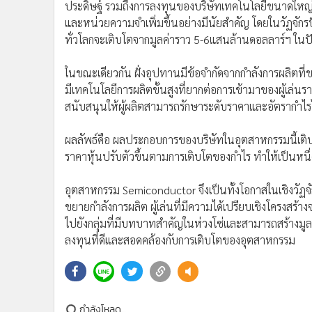
อุตสาหกรรมนี้มีลักษณะเฉพาะคือ ห่วงโซ่มูลค่าที่ซับซ
การผลิต (Manufacturing) ไปจนถึงการประกอบและทดสอบ 
ขั้นสูงและเงินลงทุนจำนวนมาก ส่งผลให้เกิดการกระจายตัว
• กลุ่มผู้ออกแบบชิป เช่น NVIDIA และ AMD เป็นผู้สร้
• กลุ่มผู้ผลิต โดยเฉพาะบริษัทรับจ้างผลิตอย่าง TSMC 
• กลุ่มผู้ผลิตเครื่องจักร เช่น ASML และ Applied Mater
แข่งขัน
ในเชิงวัฏจักร การเติบโตในรอบล่าสุดถูกขับเคลื่อนโดยควา
ประดิษฐ์ รวมถึงการลงทุนของบริษัทเทคโนโลยีขนาดใหญ่
และหน่วยความจำเพิ่มขึ้นอย่างมีนัยสำคัญ โดยในวัฏจั
ทั่วโลกจะเติบโตจากมูลค่าราว 5-6แสนล้านดอลลาร์ฯ ในปัจ
ในขณะเดียวกัน ฝั่งอุปทานมีข้อจำกัดจากกำลังการผลิตที่ขย
มีเทคโนโลยีการผลิตขั้นสูงที่ยากต่อการเข้ามาของผู้เล่น
สนับสนุนให้ผู้ผลิตสามารถรักษาระดับราคาและอัตรากำไรไ