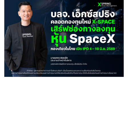
•
Good health & Well-being
•
Green Innovation & SD
•
Management & HR
•
MGR Live
•
Infographic
•
การเมือง
•
ท่องเที่ยว
•
กีฬา
•
ต่างประเทศ
•
Special Scoop
•
เศรษฐกิจ-ธุรกิจ
•
จีน
•
ชุมชน-คุณภาพชีวิต
•
อาชญากรรม
•
Motoring