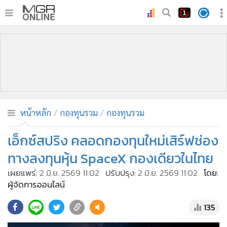
•
หน้าหลัก
•
ทันเหตุการณ์
•
ภาคใต้
•
ภูมิภาค
•
Online Section
หน้าหลัก
กองทุนรวม
กองทุนรวม
•
บันเทิง
•
ผู้จัดการรายวัน
เอ็กซ์สปริง คลอดกองทุนใหม่เสิร์ฟช่อง
•
คอลัมนิสต์
ทางลงทุนหุ้น SpaceX กองเดียวในไทย
•
ละคร
เผยแพร่:
2 มิ.ย. 2569 11:02
ปรับปรุง:
2 มิ.ย. 2569 11:02
โดย:
•
CbizReview
ผู้จัดการออนไลน์
•
Cyber BIZ
135
•
ผู้จัดกวน