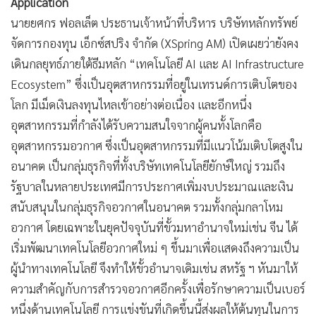
Application
นายยศกร ฟอลเล็ต ประธานเจ้าหน้าที่บริหาร บริษัทหลักทรัพย์
จัดการกองทุน เอ็กซ์สปริง จำกัด (XSpring AM) เปิดเผยว่ายังคง
เดินกลยุทธ์ภายใต้ธีมหลัก “เทคโนโลยี AI และ AI Infrastructure
Ecosystem” ซึ่งเป็นอุตสาหกรรมที่อยู่ในเทรนด์การเติบโตของ
โลก มีเม็ดเงินลงทุนไหลเข้าอย่างต่อเนื่อง และอีกหนึ่ง
อุตสาหกรรมที่กำลังได้รับความสนใจจากผู้คนทั้งโลกคือ
อุตสาหกรรมอวกาศ ซึ่งเป็นอุตสาหกรรมที่มีแนวโน้มเติบโตสูงใน
อนาคต เป็นกลุ่มธุรกิจที่ทั้งบริษัทเทคโนโลยียักษ์ใหญ่ รวมถึง
รัฐบาลในหลายประเทศมีการประกาศเพิ่มงบประมาณและเงิน
สนับสนุนในกลุ่มธุรกิจอวกาศในอนาคต รวมทั้งกลุ่มกลาโหม
อวกาศ โดยเฉพาะในยุคปัจจุบันที่ขั้วมหาอำนาจใหม่เช่น จีน ได้
เริ่มพัฒนาเทคโนโลยีอวกาศใหม่ ๆ ขึ้นมาเพื่อแสดงถึงความเป็น
ผู้นำทางเทคโนโลยี จึงทำให้ขั้วอำนาจเดิมเช่น สหรัฐ ฯ หันมาให้
ความสำคัญกับการสำรวจอวกาศอีกครั้งเพื่อรักษาความเป็นเบอร์
หนึ่งด้านเทคโนโลยี การแข่งขันที่เกิดขึ้นนี้ส่งผลให้ต้นทุนในการ