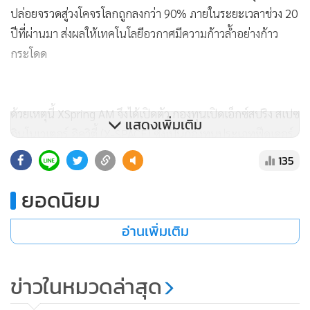
ปล่อยจรวดสู่วงโคจรโลกถูกลงกว่า 90% ภายในระยะเวลาช่วง 20
ปีที่ผ่านมา ส่งผลให้เทคโนโลยีอวกาศมีความก้าวล้ำอย่างก้าว
กระโดด
ด้วยเหตุนี้ XSpring AM จึงได้เปิดตัว กองทุนเปิดเอ็กซ์สปริง สเปซ
แสดงเพิ่มเติม
อินโนเวเตอร์ อิควิตี้ (X-SPACE) ซึ่งเป็นกองทุนประเภทฟีดเดอร์
(Feeder Fund) ที่ลงทุนตรงในกองทุนหลักชื่อว่า Tema Space
135
Innovators ETF โดยกองทุน X-SPACE มีนโยบายลงทุนใน
ยอดนิยม
กองทุนหลักในแต่ละรอบปีบัญชีไม่น้อยกว่า 80% ของ NAV โดย
กองทุนหลักเป็นกองทุน ETF ที่มีนโยบายบริหารกองทุนแบบ
อ่านเพิ่มเติม
Active Management โดยผู้จัดการกองทุนหลักจะคัดเลือก
สินทรัพย์ที่ลงทุนตามดุลยพินิจของผู้จัดการกองทุนหลัก เพื่อมุ่ง
หวังผลตอบแทนที่สูงกว่าดัชนีชี้วัด (benchmark) ทั้งนี้ กองทุน
ข่าวในหมวดล่าสุด
หลักมีนโยบายลงทุนในบริษัทที่จัดอยู่ในกลุ่มอุตสาหกรรมอวกาศ