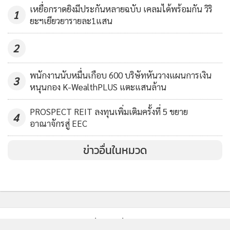
โดยครอบคลุมถึงการลงทุนในบริษัท SpaceX ผ่านการลงทุนใน
เหยื่อกราดยิงมีประกันหลายฉบับ เคลมได้พร้อมกัน วิริ
1
นิติบุคคลเฉพาะกิจ (SPV) ซึ่งถือหุ้นสามัญของบริษัทSpaceX
ยะฯเยียวยารายละ1แสน
โดยตรง
MGR Online ใช้คุกกี้ (Cookies)
2
MGR Online ใช้คุกกี้ เพื่อจัดการข้อมูลส่วนบุคคลเพื่อนำเสนอ
ดังนั้น กองทุน X-SPACE จะเป็นกองทุนเดียวในไทย ที่เปิด
ประสบการณ์คอนเทนต์ที่ดีที่สุดให้กับผู้อ่านบนเว็บไซต์ และ
พนักงานนับหมื่นเกือบ 600 บริษัทหันวางแผนการเงิน
โอกาสให้นักลงทุนเข้าถึงหุ้น SpaceX ได้ตั้งแต่ตอนนี้ ต่อเนื่องไป
3
หนุนกอง K-WealthPLUS แตะแสนล้าน
แอพพลิเคชั่น
เงื่อนไขการใช้งานเว็บไซต์
และ
นโยบายสิทธิ
จนถึงช่วงของการ IPO ของบริษัท SpaceXและหลังจากนั้น โดย
ส่วนบุคคล
กองทุน X-SPACE จะเสนอขายให้กับประชาชนทั่วไปครั้งแรก
PROSPECT REIT ลงทุนเพิ่มเติมครั้งที่ 5 ขยาย
4
(IPO) ในระหว่างวันที่ 4 - 10 มิถุนายน 2569 กำหนดเงินลงทุน
อาณาจักรสู่ EEC
รับทราบ
ขั้นต่ำครั้งแรก 5,000 บาท โดยนักลงทุนสามารถส่งคำสั่งซื้อ-ขาย
ข่าวอื่นในหมวด
คืนได้ในเวลา 8:30 - 15:30 น. ทุกวันทำการ ผ่านทาง XSpring
Mobile Application และผู้สนับสนุนการขาย โดยกองทุน X-
SPACE มีนโยบายป้องกันความเสี่ยงจากอัตราแลกเปลี่ยนตาม
ดุลยพินิจของผู้จัดการกองทุน
“ปัจจุบัน กองทุนรวม Feeder Fund ได้รับการตอบรับจากนัก