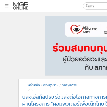
เลือกเครื่องมือท
•
หน้าหลัก
ค้นหา
•
ทันเหตุการณ์
Google
•
ภาคใต้
•
ภูมิภาค
MGR Onl
•
Online Section
ค้นหาขั
•
บันเทิง
•
ผู้จัดการรายวัน
•
คอลัมนิสต์
•
ละคร
•
CbizReview
•
Cyber BIZ
หน้าหลัก
กองทุนรวม
กองทุนรวม
•
ผู้จัดกวน
บลจ.อีสท์สปริง ร่วมส่งต่อโอกาสทางการ
•
Good health & Well-being
•
Green Innovation & SD
ผ่านโครงการ “คอมพิวเตอร์เพื่อเด็กไทย ใส