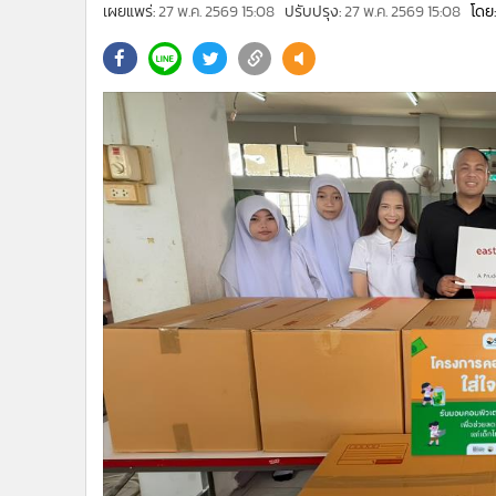
•
Management & HR
เผยแพร่:
27 พ.ค. 2569 15:08
ปรับปรุง:
27 พ.ค. 2569 15:08
โดย:
•
MGR Live
•
Infographic
•
การเมือง
•
ท่องเที่ยว
•
กีฬา
•
ต่างประเทศ
•
Special Scoop
•
เศรษฐกิจ-ธุรกิจ
•
จีน
•
ชุมชน-คุณภาพชีวิต
•
อาชญากรรม
•
Motoring
•
เกม
•
วิทยาศาสตร์
•
SMEs
•
หุ้น