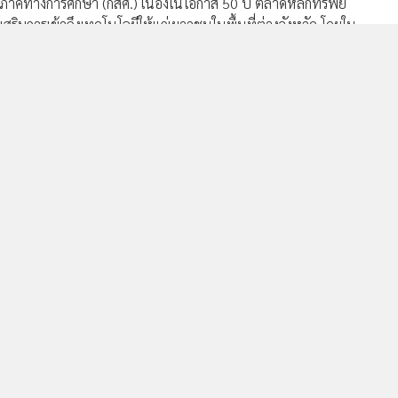
สมอภาคทางการศึกษา (กสศ.) เนื่องในโอกาส 50 ปี ตลาดหลักทรัพย์
ริมการเข้าถึงเทคโนโลยีให้แก่เยาวชนในพื้นที่ต่างจังหวัด โดยใน
ปกรณ์ที่ผ่านการใช้งานแล้ว จำนวนรวม 20 เครื่อง เพื่อสนับสนุน
ียนในพื้นที่ต่างจังหวัด โดยได้ส่งมอบให้แก่โรงเรียนบ้านสะพาน
มอบไปก่อนหน้านี้ และล่าสุดได้ส่งมอบคอมพิวเตอร์เพิ่มเติมอีก 10
ธยา โดยมีนายพงษ์พันธุ์ สุขยางค์ (ที่ 5 จากซ้าย) รองกรรมการผู้
นผู้แทนมอบสิ่งของให้แก่โรงเรียน เมื่อเร็วๆนี้ ณ โรงเรียนสุดินสห
40