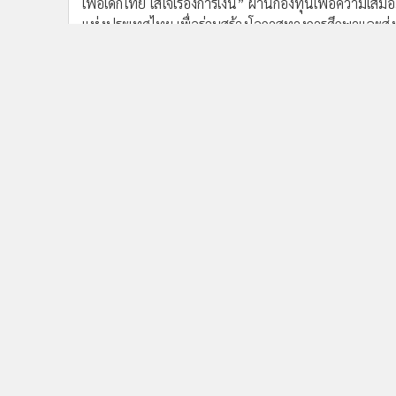
เพื่อเด็กไทย ใส่ใจเรื่องการเงิน” ผ่านกองทุนเพื่อความเ
แห่งประเทศไทย เพื่อร่วมสร้างโอกาสทางการศึกษาและส่งเส
การนี้ บลจ.อีสท์สปริง ได้ร่วมบริจาคคอมพิวเตอร์พร้อมอุ
โอกาสทางการเรียนรู้ด้านเทคโนโลยีและการเงินให้แก่โรงเร
ยาว จังหวัดชัยภูมิ จำนวน 10 เครื่อง ซึ่งได้ดำเนินการส่ง
เครื่อง ให้กับโรงเรียนสุดินสหราษฎร์ จังหวัดพระนครศรีอยุ
จัดการ ฝ่ายบริหารความเสี่ยง พร้อมด้วยตัวแทนบริษัทฯ เป็
ราษฎร์ จังหวัดพระนครศรีอยุธยา