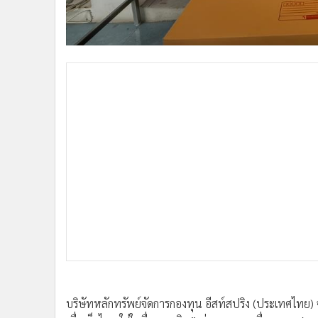
•
อินโดจีน
•
กองทุนรวม
•
Celeb Online
•
Factcheck
•
ญี่ปุ่น
•
News1
•
Gotomanager
บริษัทหลักทรัพย์จัดการกองทุน อีสท์สปริง (ประเทศไทย) 