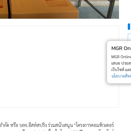
MGR Onli
MGR Online 
เสนอ ประสบก
เว็บไซต์ แ
นโยบายสิทธ
จำกัด หรือ บลจ.อีสท์สปริง ร่วมสนับสนุน "โครงการคอมพิวเตอร์