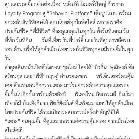
สุขและรอยยิ้มอย่างต่อเนื่อง หลังปรับโฉมครั้งใหญ่ ก้าวจาก
•
เกม
Loyalty Program สู่ “Behavior Platform” เต็มรูปแบบ พร้อม
•
วิทยาศาสตร์
ยกระดับสิทธิพิเศษให้ ตอบโจทย์ทุกไลฟ์สไตล์ เพราะเราคือ
•
SMEs
ประกันชีวิต “ที่มีชีวิต” ที่จะดูแลคุณในทุกวัน ทั้งวันที่เคลม วัน
•
หุ้น
ที่พัก วันที่กิน วันที่เที่ยว วันที่ปาร์ตี้ และวันที่สุขภาพดีครบ
•
อินโดจีน
รอบด้าน เพื่อให้ลูกค้าเมืองไทยประกันชีวิตทุกคนมีรอยยิ้มในทุก
•
กองทุนรวม
วัน
•
Celeb Online
ล่าสุดเดินหน้าเปิดตัวโฆษณาชุดใหม่ โดยได้ "บิวกิ้น" พุฒิพงศ์ อัส
•
Factcheck
สรัตนกุล และ "พีพี" กฤษฏ์ อำนวยเดชกร พรีเซ็นเตอร์คนคุ้น
•
ญี่ปุ่น
เคย ตัวแทนคนกิจกรรมเยอะ มาร่วมยกระดับความสุขและรอย
•
News1
ยิ้มขึ้นไปอีกขั้น พร้อมด้วยสิทธิ พิเศษใหม่ กิจกรรมดี กินก็มา
•
Gotomanager
เที่ยวก็มี บันเทิงก็มาก ฟิตก็ยิ่งมันส์ ที่เตรียมมามอบให้ลูกค้าเมือง
ไทยประกันชีวิต ได้ร่วมเปิดประสบการณ์ครั้งสำคัญที่มีให้
“เยอะ” จนคุณยิ้ม ที่ดูแลมากกว่าแค่ความคุ้มครอง จากเมืองไทย
สไมล์คลับ
โดยลูกค้าเมืองไทยประกันชีวิตที่เป็นสมาชิกเมืองไทยสไมล์คลับ