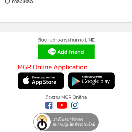
กำลังโหลด...
การเลือก “บิวกิ้น–พีพี” มารับหน้าที่พรีเซ็นเตอร์ในครั้งนี้ ถือ
เป็นการต่อยอดภาพลักษณ์ของแบรนด์ หลังจากทั้งคู่เคยสื่อสาร
ด้านผลิตภัณฑ์ของบริษัทฯ มาก่อน โดยครั้งนี้เป็นการปรับ
บทบาทจากการสื่อสารเรื่อง “ความคุ้มครอง” ไปสู่การสะท้อน
ติดตามข่าวสารผ่านทาง LINE
“ไลฟ์สไตล์และประสบการณ์” ของการเป็นลูกค้าเมืองไทย
ประกันชีวิต ผ่านเมืองไทยสไมล์คลับ ด้วยภาพลักษณ์ที่สดใส เข้า
ถึงง่าย และมีฐานแฟนคลับหลากหลายกลุ่ม ทำให้ “บิวกิ้น–พีพี”
MGR Online Application
สามารถถ่ายทอดแนวคิดของเมืองไทย สไมล์คลับ ที่มอบทั้ง
สิทธิพิเศษ ความสุข และกิจกรรมที่ตอบโจทย์ทุกไลฟ์สไตล์ได้
อย่างชัดเจน สอดคล้องกับแนวทางของเมืองไทยประกันชีวิตที่
ต้องการยกระดับจากการดูแลด้านความคุ้มครอง สู่การอยู่เคียง
ติดตาม MGR Online
ข้างลูกค้าในทุกมิติของชีวิต
ทั้งนี้ สามารถติดตามภาพยนตร์โฆษณาชุดใหม่ของเมืองไทยส
ไมล์คลับ ได้ผ่านหลากหลายช่องทางของบริษัทฯ ไม่ว่า จะเป็น