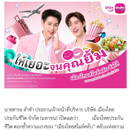
•
Good health & Well-being
•
Green Innovation & SD
•
Management & HR
•
MGR Live
•
Infographic
•
การเมือง
•
ท่องเที่ยว
•
กีฬา
•
ต่างประเทศ
•
Special Scoop
•
เศรษฐกิจ-ธุรกิจ
•
จีน
•
ชุมชน-คุณภาพชีวิต
นายสาระ ล่ำซำ ประธานเจ้าหน้าที่บริหาร บริษัท เมืองไทย
ประกันชีวิต จำกัด (มหาชน) เปิดเผยว่า เมืองไทยประกัน
•
อาชญากรรม
ชีวิต ตอกย้ำความแรงของ “เมืองไทยสไมล์คลับ” คลับแห่งความ
•
Motoring