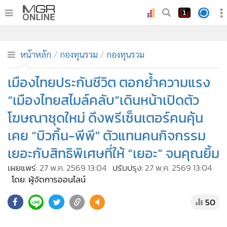
•
หน้าหลัก
•
ทันเหตุการณ์
หน้าหลัก
กองทุนรวม
กองทุนรวม
•
ภาคใต้
เมืองไทยประกันชีวิต ตอกย้ำความแรง
•
ภูมิภาค
“เมืองไทยสไมล์คลับ”เดินหน้าเปิดตัว
•
Online Section
โฆษณาชุดใหม่ ดึงพรีเซ็นเตอร์คนคุ้น
•
บันเทิง
เคย “บิวกิ้น-พีพี" ตัวแทนคนกิจกรรม
•
ผู้จัดการรายวัน
•
เยอะกับสิทธิพิเศษที่ให้ “เยอะ” จนคุณยิ้ม
คอลัมนิสต์
•
ละคร
เผยแพร่:
27 พ.ค. 2569 13:04
ปรับปรุง:
27 พ.ค. 2569 13:04
โดย: ผู้จัดการออนไลน์
•
CbizReview
•
Cyber BIZ
50
•
ผู้จัดกวน