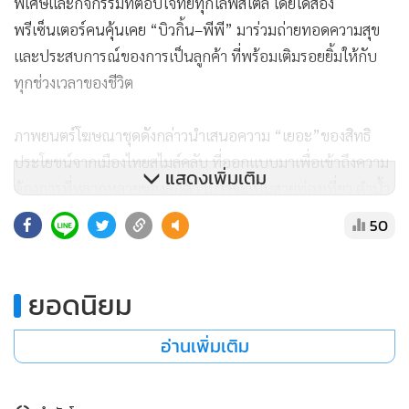
พิเศษและกิจกรรมที่ตอบโจทย์ทุกไลฟ์สไตล์ โดยได้สอง
พรีเซ็นเตอร์คนคุ้นเคย “บิวกิ้น–พีพี” มาร่วมถ่ายทอดความสุข
และประสบการณ์ของการเป็นลูกค้า ที่พร้อมเติมรอยยิ้มให้กับ
ทุกช่วงเวลาของชีวิต
ภาพยนตร์โฆษณาชุดดังกล่าวนำเสนอความ “เยอะ”ของสิทธิ
ประโยชน์จากเมืองไทยสไมล์คลับ ที่ออกแบบมาเพื่อเข้าถึงความ
แสดงเพิ่มเติม
ต้องการที่หลากหลายของลูกค้า ไม่ว่าจะเป็นสายท่องเที่ยว ดำน้ำ
ปีนเขา เดินป่า เข้าสปา หรือสายกิจกรรมและออกกำลังกาย รวม
50
ถึงสายชอปปิง สายคาเฟ่ ความบันเทิง ทั้งสตรีมมิง ตั๋วหนัง
คอนเสิร์ต ซีรีส์ หรือละครเวที ที่พร้อมมอบสิทธิพิเศษให้ลูกค้าได้
ยิ้มในทุกไลฟ์สไตล์ ขณะเดียวกันยังเชื่อมโยงการดูแลสุขภาพเข้า
ยอดนิยม
กับสิทธิประโยชน์ด้านประกัน ผ่านกิจกรรมฟิตเนสและการสะสม
อ่านเพิ่มเติม
คะแนนเพื่อใช้ลดเบี้ยประกัน ตอกย้ำแนวคิดการดูแลลูกค้าแบบ
ครบวงจรของเมืองไทยประกันชีวิต