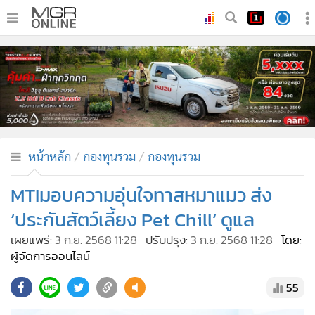
•
หน้าหลัก
•
ทันเหตุการณ์
•
ภาคใต้
•
ภูมิภาค
•
Online Section
หน้าหลัก
กองทุนรวม
กองทุนรวม
•
บันเทิง
•
ผู้จัดการรายวัน
MTIมอบความอุ่นใจทาสหมาแมว ส่ง
•
คอลัมนิสต์
‘ประกันสัตว์เลี้ยง Pet Chill’ ดูแล
•
ละคร
เผยแพร่:
3 ก.ย. 2568 11:28
ปรับปรุง:
3 ก.ย. 2568 11:28
โดย:
•
CbizReview
ผู้จัดการออนไลน์
•
Cyber BIZ
55
•
ผู้จัดกวน