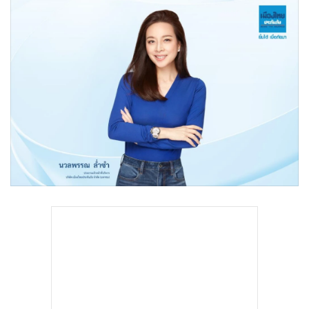
•
Good health & Well-being
•
Green Innovation & SD
•
Management & HR
•
MGR Live
•
Infographic
•
การเมือง
•
ท่องเที่ยว
•
กีฬา
•
ต่างประเทศ
•
Special Scoop
•
เศรษฐกิจ-ธุรกิจ
•
จีน
•
ชุมชน-คุณภาพชีวิต
•
อาชญากรรม
•
Motoring