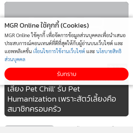
ประกันสัตว์เลี้ยง Pet Chill เกิดขึ้นจากความเข้าใจในความรัก
และความผูกพันระหว่างเจ้าของกับสัตว์เลี้ยง ออกแบบมาเพื่อคน
MGR Online ใช้คุกกี้ (Cookies)
รักน้องหมาน้องแมวโดยเฉพาะ ด้วยเบี้ยเริ่มต้นเพียง 629 บาท/ปี
MGR Online ใช้คุกกี้ เพื่อจัดการข้อมูลส่วนบุคคลเพื่อนำเสนอ
คุ้มครองครบทั้งค่ารักษา วัคซีน และความคุ้มครองด้านอื่นๆ ให้
ประสบการณ์คอนเทนต์ที่ดีที่สุดให้กับผู้อ่านบนเว็บไซต์ และ
เจ้าของได้อุ่นใจ พร้อมกับสัตว์เลี้ยงได้รับการดูแลที่ดีขึ้นอย่าง
แอพพลิเคชั่น
เงื่อนไขการใช้งานเว็บไซต์
และ
นโยบายสิทธิ
เหมาะสม
ส่วนบุคคล
1,338
สอดคล้องกับ แนวทาง ESG และ DNA ขององค์กร ที่ให้ความ
รับทราบ
เมืองไทยประกันภัยส่ง ‘ประกันสัตว์
สำคัญกับคุณภาพชีวิตของผู้คนและสังคมให้ใช้ชีวิตได้อย่าง
เลี้ยง Pet Chill’ รับ Pet
สบายใจทุกสถานการณ์ โดยเมืองไทยประกันภัยตั้งเป้าเป็นผู้นำ
Humanization เพราะสัตว์เลี้ยงคือ
ในการสร้างสรรค์ผลิตภัณฑ์ที่ตอบโจทย์ทุกเจนเนอเรชันและทุก
ความต้องการ นอกจากนี้ เมืองไทยประกันภัย ยังมีแผนต่อยอด
สมาชิกครอบครัว
พัฒนาความคุ้มครองประกันสัตว์เลี้ยง ร่วมกับผลิตภัณฑ์ประกัน
ภัยประเภทอื่นๆ เช่น ประกันรถยนต์ ประกันที่อยู่อาศัย ฯลฯ เพื่อ
“มาดามแป้ง” นำทัพ “เมืองไทย
สร้างความมั่นใจให้ผู้บริโภคในทุกมิติของการใช้ชีวิต