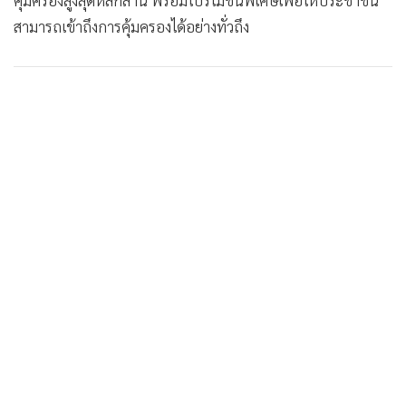
คุ้มครองสูงสุดหลักล้าน พร้อมโปรโมชั่นพิเศษเพื่อให้ประชาชน
•
เกม
สามารถเข้าถึงการคุ้มครองได้อย่างทั่วถึง
•
วิทยาศาสตร์
•
SMEs
•
หุ้น
•
อินโดจีน
•
กองทุนรวม
•
Celeb Online
•
Factcheck
•
ญี่ปุ่น
•
News1
•
Gotomanager