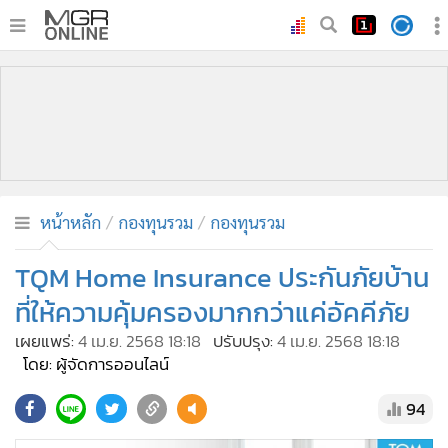
•
หน้าหลัก
•
ทันเหตุการณ์
•
ภาคใต้
•
ภูมิภาค
•
Online Section
หน้าหลัก
กองทุนรวม
กองทุนรวม
•
บันเทิง
•
ผู้จัดการรายวัน
TQM Home Insurance ประกันภัยบ้าน
•
คอลัมนิสต์
ที่ให้ความคุ้มครองมากกว่าแค่อัคคีภัย
•
ละคร
เผยแพร่:
4 เม.ย. 2568 18:18
ปรับปรุง:
4 เม.ย. 2568 18:18
•
CbizReview
โดย: ผู้จัดการออนไลน์
•
Cyber BIZ
94
•
ผู้จัดกวน