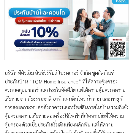
•
Good health & Well-being
•
Green Innovation & SD
•
Management & HR
•
MGR Live
•
Infographic
•
การเมือง
•
ท่องเที่ยว
•
กีฬา
บริษัท ทีคิวเอ็ม อินชัวร์รันส์ โบรคเกอร์ จำกัด ชูผลิตภัณฑ์
•
ต่างประเทศ
ประกันบ้าน “TQM Home Insurance” ที่ให้ความคุ้มครอง
•
Special Scoop
ครอบคลุมมากกว่าแค่ประกันอัคคีภัย แต่ให้ความคุ้มครองความ
•
เศรษฐกิจ-ธุรกิจ
เสียหายจากภัยธรรมชาติ อาทิ แผ่นดินไหว น้ำท่วม และพายุ ที่
•
จีน
อาจส่งผลกระทบต่อตัวอาคารและทรัพย์สินภายในบ้าน รวมถึงยัง
•
ชุมชน-คุณภาพชีวิต
คุ้มครองความเสียหายต่อเครื่องใช้ไฟฟ้าที่เกิดจากภัยที่ให้ความ
•
อาชญากรรม
คุ้มครอง ด้วยเบี้ยประกันเริ่มต้นเพียงหลักพัน แต่ให้ความ
•
Motoring