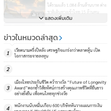
ของชาวจีนประมาณ 20% หมดอายุระหว่าง 3 ปีที่ผ่านมา ทำให้
ได้รวมแล้ว 1.084 ล้านล้านบาท ต่าง
หลังจากที่มีการเปิดประเทศอย่างเป็นทางการและรัฐบาลกลาง
ชาติเดินทางเข้าไทย 15 ล้านคน
146
แสดงเพิ่มเติม
กลับมาเปิดให้ต่ออายุพาสปอร์ตได้ตามปกติ จึงนำไปสู่ปัญหาคอ
ขวดชั่วคราวในขั้นตอนการทำพาสปอร์ตและการขอวีซ่า
depa เผยแนวโน้มอุตสาหกรรม
ดิจิทัลไตรมาส 2 ดีขึ้นต่อเนื่อง
นอกจากนี้ ในส่วนของอุตสาหกรรมการบินของจีน จะพบว่า
ข่าวในหมวดล่าสุด
จำนวนเที่ยวบินภายในประเทศนั้นสามารถกลับมาฟื้นตัวได้เต็มที่
92
แต่ในขณะเดียวกันจำนวนเที่ยวบินระหว่างประเทศยังคงค้างอยู่
เวียดนามครึ่งปีหลัง เศรษฐกิจแกร่งกว่าตลาดหุ้น เปิด
1
ที่ระดับ 50% ของปี 2019 โดยติดเรื่องข้อจำกัดของจำนวนเครื่อง
โอกาสกระจายลงทุน
บิน บุคลากรของสายการบิน และประสิทธิภาพของสนามบินที่จะ
มารองรับผู้โดยสาร ส่งผลให้ค่าโดยสารเครื่องบินระหว่างประเทศ
2
ปรับตัวสูงขึ้นเมื่อเทียบกับก่อนโควิด นอกจากข้อจำกัดทางฝั่งจีน
เมืองไทยประกันชีวิต คว้ารางวัล “Future of Longevity
แล้ว ทางฝั่งท่าอากาศยานไทย โดยเฉพาะอย่างยิ่งสนามบินหลัก
3
Award”ตอกย้ำวิสัยทัศน์การสร้างคุณภาพชีวิตที่ยืนยาว
ของไทย ยังมีข้อจำกัดเรื่องบริการภาคพื้นดินที่ไม่เพียงพอที่จะ
อย่างยั่งยืน เพื่อคนไทยทุกช่วงวัย
รองรับปริมาณเที่ยวบินและผู้โดยสาร โดยในเบื้องต้นได้มีการว่า
จ้างบริษัทภายนอกชั่วคราวเพื่อช่วยอำนวยความสะดวก ส่วน
พนักงานนับหมื่นเกือบ 600 บริษัทหันวางแผนการเงิน
4