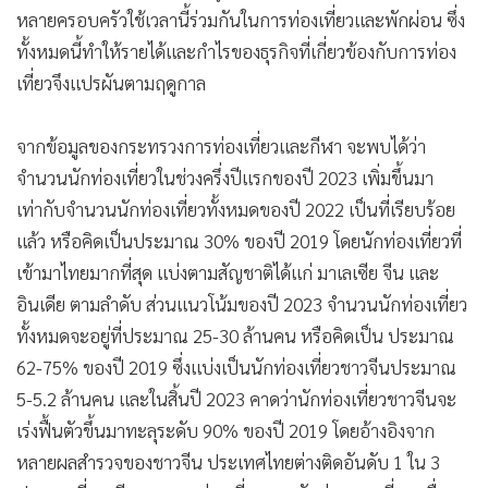
•
เกม
หลายครอบครัวใช้เวลานี้ร่วมกันในการท่องเที่ยวและพักผ่อน ซึ่ง
ทั้งหมดนี้ทำให้รายได้และกำไรของธุรกิจที่เกี่ยวข้องกับการท่อง
•
วิทยาศาสตร์
เที่ยวจึงแปรผันตามฤดูกาล
•
SMEs
•
หุ้น
จากข้อมูลของกระทรวงการท่องเที่ยวและกีฬา จะพบได้ว่า
•
อินโดจีน
จำนวนนักท่องเที่ยวในช่วงครึ่งปีแรกของปี 2023 เพิ่มขึ้นมา
•
กองทุนรวม
เท่ากับจำนวนนักท่องเที่ยวทั้งหมดของปี 2022 เป็นที่เรียบร้อย
•
Celeb Online
แล้ว หรือคิดเป็นประมาณ 30% ของปี 2019 โดยนักท่องเที่ยวที่
•
Factcheck
เข้ามาไทยมากที่สุด แบ่งตามสัญชาติได้แก่ มาเลเซีย จีน และ
•
ญี่ปุ่น
อินเดีย ตามลำดับ ส่วนแนวโน้มของปี 2023 จำนวนนักท่องเที่ยว
•
News1
ทั้งหมดจะอยู่ที่ประมาณ 25-30 ล้านคน หรือคิดเป็น ประมาณ
•
Gotomanager
62-75% ของปี 2019 ซึ่งแบ่งเป็นนักท่องเที่ยวชาวจีนประมาณ
5-5.2 ล้านคน และในสิ้นปี 2023 คาดว่านักท่องเที่ยวชาวจีนจะ
เร่งฟื้นตัวขึ้นมาทะลุระดับ 90% ของปี 2019 โดยอ้างอิงจาก
หลายผลสำรวจของชาวจีน ประเทศไทยต่างติดอันดับ 1 ใน 3