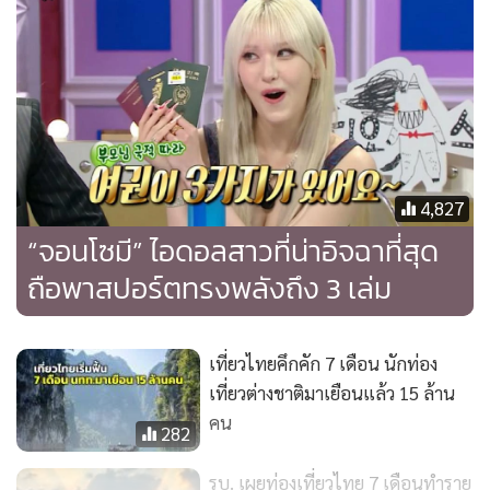
หากเราไปพิจารณาตัวเลขการท่องเที่ยวภายในประเทศจีน จาก
ข้อมูลของกระทรวงวัฒนธรรมและการท่องเที่ยวของจีน จะพบได้
4,827
ว่าในช่วงวันหยุดแรงงานของจีนครั้งล่าสุด ทั้งจำนวนการเดินทาง
“จอนโซมี” ไอดอลสาวที่น่าอิจฉาที่สุด
และปริมาณมูลค่าการใช้จ่ายภายในประเทศของชาวจีนปรับตัว
ถือพาสปอร์ตทรงพลังถึง 3 เล่ม
ขึ้นทำจุดสูงสุดเป็นประวัติการณ์ โดยเฉพาะอย่างยิ่งการท่องเที่ยว
ในเมืองรอง ตามที่ทางรัฐบาลกลางจีนให้การรณรงค์อย่างต่อ
เนื่อง ซึ่งนี่แสดงถึงความสามารถในการจับจ่ายใช้สอยและความ
เที่ยวไทยคึกคัก 7 เดือน นักท่อง
ต้องการในการท่องเที่ยวของชาวจีน ดังนั้นเรื่องการบริโภคของ
เที่ยวต่างชาติมาเยือนแล้ว 15 ล้าน
ชาวจีนจึงดูไม่ใช่ประเด็นที่น่ากังวล
คน
282
จากผลสำรวจของ McKinsey and Company พบว่าพาสปอร์ต
รบ. เผยท่องเที่ยวไทย 7 เดือนทำราย