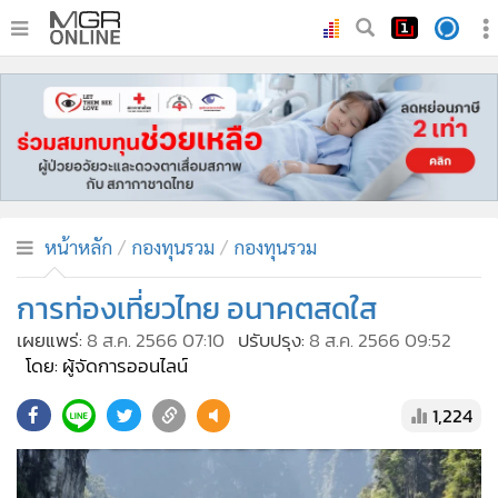
•
หน้าหลัก
•
ทันเหตุการณ์
•
ภาคใต้
•
ภูมิภาค
•
Online Section
หน้าหลัก
กองทุนรวม
กองทุนรวม
•
บันเทิง
•
ผู้จัดการรายวัน
การท่องเที่ยวไทย อนาคตสดใส
•
คอลัมนิสต์
เผยแพร่:
8 ส.ค. 2566 07:10
ปรับปรุง:
8 ส.ค. 2566 09:52
•
ละคร
โดย: ผู้จัดการออนไลน์
•
CbizReview
1,224
•
Cyber BIZ
•
ผู้จัดกวน