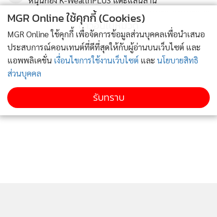
หนุนกอง K-WealthPLUS แตะแสนล้าน
ระยะยาวจะมีการเปิดให้บริการอาคารผู้โดยสาร Satellite
Terminal 1 (SAT-1) ในเดือนกันยายนนี้ ซึ่งสามารถรองรับผู้
MGR Online ใช้คุกกี้ (Cookies)
ข่าวอื่นในหมวด
โดยสารได้ 15 ล้านคน/ปี และมี 26 หลุมจอดอากาศยาน ส่วน
MGR Online ใช้คุกกี้ เพื่อจัดการข้อมูลส่วนบุคคลเพื่อนำเสนอ
Runway 3 คาดว่าจะแล้วเสร็จภายในปีนี้ ซึ่งก็จะช่วยขยายขีด
ประสบการณ์คอนเทนต์ที่ดีที่สุดให้กับผู้อ่านบนเว็บไซต์ และ
ความสามารถของสนามบินให้รองรับเที่ยวบินได้เพิ่ม 28 เที่ยว/
แอพพลิเคชั่น
เงื่อนไขการใช้งานเว็บไซต์
และ
นโยบายสิทธิ
ชั่วโมง
ส่วนบุคคล
รับทราบ
โดยสรุปภาพรวมช่วงครึ่งปีหลังของปี 2023 การฟื้นตัวของการ
ท่องเที่ยวไทยยังคงเต็มไปด้วยความหวังที่จะเร่งตัวขึ้นอย่างต่อ
เนื่องจากนักท่องเที่ยวชาวจีนและชาติอื่นๆ อย่างไรก็ตาม ความ
เสี่ยงอีกอย่างหนึ่งที่ไม่ควรมองข้ามที่มีผลโดยตรงต่อการฟื้นตัวคือ
ความไม่แน่นอนทางการเมืองที่อาจจะบานปลาย จนนำไปสู่การ
ประท้วงเป็นวงกว้าง โดยเฉพาะอย่างยิ่งในกรุงเทพมหานคร ที่จะ
กระทบต่อภาพลักษณ์และความเชื่อมั่นของนักท่องเที่ยวและนัก
ลงทุนในกลุ่ม business travel