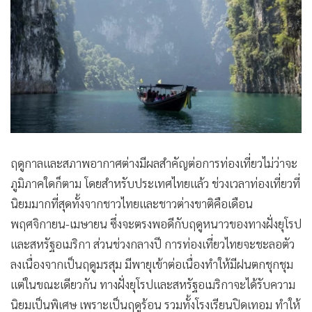
•
Good health & Well-being
•
Green Innovation & SD
•
Management & HR
•
MGR Live
•
Infographic
•
การเมือง
•
ท่องเที่ยว
•
กีฬา
ฤดูกาลและสภาพอากาศต่างมีผลสำคัญต่อการท่องเที่ยวไม่ว่าจะ
•
ต่างประเทศ
ภูมิภาคใดก็ตาม โดยสำหรับประเทศไทยแล้ว ช่วงเวลาท่องเที่ยวที่
•
Special Scoop
นิยมมากที่สุดทั้งจากชาวไทยและชาวต่างขาติคือเดือน
•
เศรษฐกิจ-ธุรกิจ
พฤศจิกายน-เมษายน ซึ่งจะตรงพอดีกับฤดูหนาวของทางฝั่งยุโรป
•
จีน
และสหรัฐอเมริกา ส่วนช่วงกลางปี การท่องเที่ยวไทยจะชะลอตัว
•
ชุมชน-คุณภาพชีวิต
ลงเนื่องจากเป็นฤดูมรสุม มีพายุเข้าต่อเนื่องทำให้มีฝนตกชุกชุม
•
อาชญากรรม
แต่ในขณะเดียวกัน ทางฝั่งยุโรปและสหรัฐอเมริกาจะได้รับความ
•
Motoring
นิยมเป็นพิเศษ เพราะเป็นฤดูร้อน รวมทั้งโรงเรียนปิดเทอม ทำให้