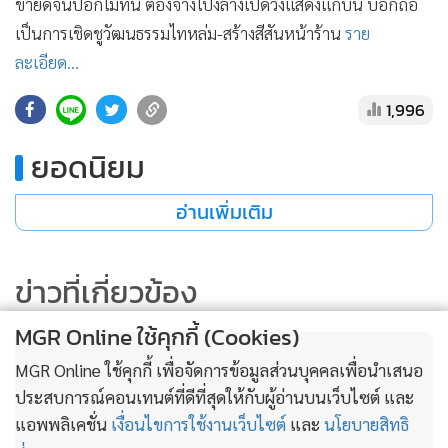
ขายดีจนปอกไม่ทัน ต้องจ้างโปงลางเปิดวงแสดงแก้บน บอกถือ
•
เกม
เป็นการเชิดชูวัฒนธรรมไทหล่ม-สร้างสีสันหน้าร้าน
ราย
•
วิทยาศาสตร์
ละเอียด...
•
SMEs
1,996
•
หุ้น
•
อินโดจีน
ยอดนิยม
•
กองทุนรวม
•
Celeb Online
อ่านเพิ่มเติม
•
Factcheck
•
ญี่ปุ่น
ข่าวที่เกี่ยวข้อง
•
News1
•
Gotomanager
MGR Online ใช้คุกกี้ (Cookies)
MGR Online ใช้คุกกี้ เพื่อจัดการข้อมูลส่วนบุคคลเพื่อนำเสนอ
ประสบการณ์คอนเทนต์ที่ดีที่สุดให้กับผู้อ่านบนเว็บไซต์ และ
แอพพลิเคชั่น
เงื่อนไขการใช้งานเว็บไซต์
และ
นโยบายสิทธิ