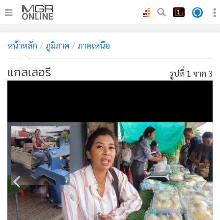
•
หน้าหลัก
หน้าหลัก
ภูมิภาค
ภาคเหนือ
•
ทันเหตุการณ์
•
ภาคใต้
แกลเลอรี
รูปที่
1
จาก 3
•
ภูมิภาค
•
Online Section
•
บันเทิง
•
ผู้จัดการรายวัน
•
คอลัมนิสต์
•
ละคร
•
CbizReview
•
Cyber BIZ
•
ผู้จัดกวน