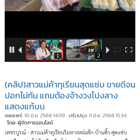
•
Good health & Well-being
•
Green Innovation & SD
•
Management & HR
•
MGR Live
•
Infographic
•
การเมือง
3
1
2
•
ท่องเที่ยว
•
กีฬา
•
ต่างประเทศ
(คลิป)สาวแม่ค้าทุเรียนสุดแซ่บ ขายดีจน
•
Special Scoop
ปอกไม่ทัน แถมต้องจ้างวงโปงลาง
•
เศรษฐกิจ-ธุรกิจ
แสดงแก้บน
•
จีน
เผยแพร่:
10 มิ.ย. 2568 14:09
ปรับปรุง:
11 มิ.ย. 2568 15:34
•
ชุมชน-คุณภาพชีวิต
โดย: ผู้จัดการออนไลน์
•
อาชญากรรม
เพชรบูรณ์ - สาวแม่ค้าทุเรียนริมทางหล่มสัก-บ้านติ้ว สุดแซ่บ
•
Motoring