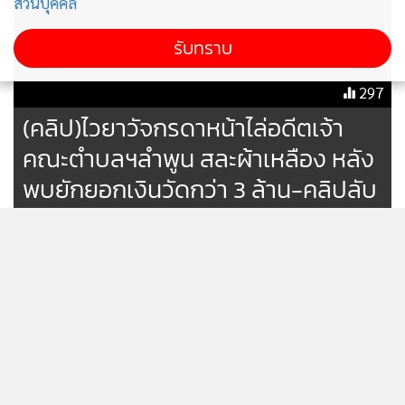
ส่วนบุคคล
รับทราบ
297
(คลิป)ไวยาวัจกรดาหน้าไล่อดีตเจ้า
คณะตำบลฯลำพูน สละผ้าเหลือง หลัง
พบยักยอกเงินวัดกว่า 3 ล้าน-คลิปลับ
เต็มโน้ตบุ๊ก
รวบสาว 19 ถ่ายคลิปสยิวขายกลุ่มลับ
รายได้เฉียดแสนต่อเดือน
4,964
ปคม.รวบเกย์หื่น ปีนห้องน้ำแอบถ่าย