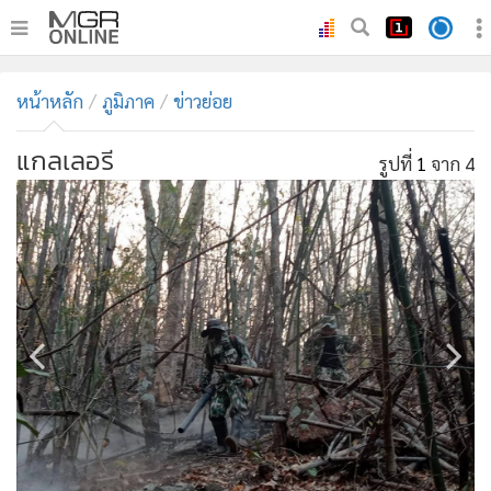
•
หน้าหลัก
หน้าหลัก
ภูมิภาค
ข่าวย่อย
•
ทันเหตุการณ์
•
ภาคใต้
แกลเลอรี
รูปที่
1
จาก 4
•
ภูมิภาค
•
Online Section
•
บันเทิง
•
ผู้จัดการรายวัน
•
คอลัมนิสต์
•
ละคร
•
CbizReview
•
Cyber BIZ
•
ผู้จัดกวน