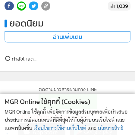
•
เกม
1,039
•
วิทยาศาสตร์
ยอดนิยม
•
SMEs
•
หุ้น
อ่านเพิ่มเติม
•
อินโดจีน
•
กองทุนรวม
กำลังโหลด...
•
Celeb Online
•
Factcheck
•
ญี่ปุ่น
ติดตามข่าวสารผ่านทาง LINE
•
News1
•
Gotomanager
MGR Online ใช้คุกกี้ (Cookies)
MGR Online ใช้คุกกี้ เพื่อจัดการข้อมูลส่วนบุคคลเพื่อนำเสนอ
MGR Online Application
ประสบการณ์คอนเทนต์ที่ดีที่สุดให้กับผู้อ่านบนเว็บไซต์ และ
แอพพลิเคชั่น
เงื่อนไขการใช้งานเว็บไซต์
และ
นโยบายสิทธิ