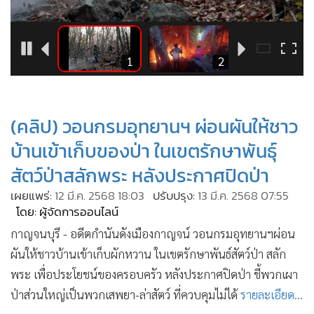
•
Good health & Well-being
•
Green Innovation & SD
•
Management & HR
4
1
2
•
MGR Live
•
Infographic
•
การเมือง
(คลิป) วอนกรมอุทยานฯ ผ่อนผันให้ชาว
•
ท่องเที่ยว
บ้านเข้าเก็บของป่า ในเขตรักษาพันธุ์
•
กีฬา
สัตว์ป่าสลักพระ หลังประกาศปิดป่า
•
ต่างประเทศ
เผยแพร่:
12 มี.ค. 2568 18:03
ปรับปรุง:
13 มี.ค. 2568 07:55
•
Special Scoop
โดย: ผู้จัดการออนไลน์
•
เศรษฐกิจ-ธุรกิจ
กาญจนบุรี - อดีตกำนันดังเมืองกาญจน์ วอนกรมอุทยานฯผ่อน
•
จีน
ผันให้ชาวบ้านเข้าเก็บผักหวาน ในเขตรักษาพันธ์สัตว์ป่า สลัก
•
ชุมชน-คุณภาพชีวิต
พระ เพื่อประโยชน์ของครอบครัว หลังประกาศปิดป่า ชี้พวกเผา
•
อาชญากรรม
ป่าส่วนใหญ่เป็นพวกเสพยา-ล่าสัตว์ ที่ควบคุมไม่ได้
รายละเอียด...
•
Motoring