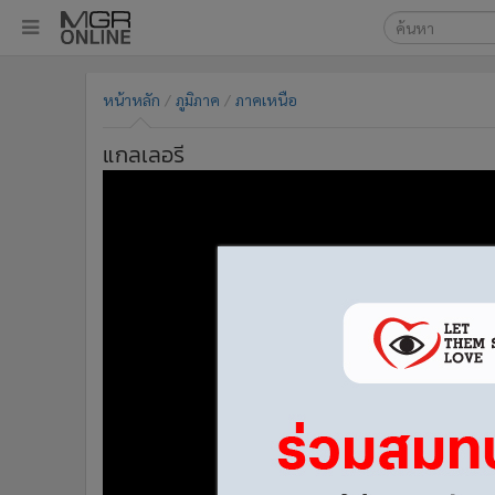
เลือกเครื่องมือท
•
หน้าหลัก
หน้าหลัก
ภูมิภาค
ภาคเหนือ
ค้นหา
•
ทันเหตุการณ์
Google
•
ภาคใต้
แกลเลอรี
•
ภูมิภาค
MGR Onl
•
Online Section
ค้นหาขั
•
บันเทิง
•
ผู้จัดการรายวัน
•
คอลัมนิสต์
•
ละคร
•
CbizReview
•
Cyber BIZ
•
ผู้จัดกวน
•
Good health & Well-being
•
Green Innovation & SD