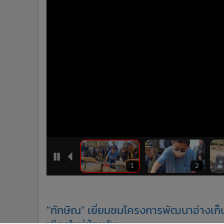
•
อินโดจีน
•
กองทุนรวม
•
Celeb Online
•
Factcheck
•
ญี่ปุ่น
•
News1
•
Gotomanager
1
12
1
2
"ทักษิณ" เยี่ยมชมโครงการพัฒนาอ่างเก็บ