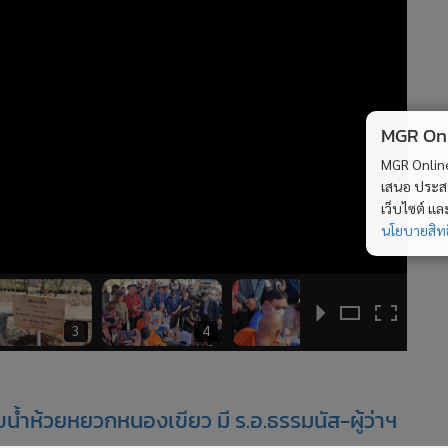
MGR Onli
MGR Online 
เสนอ ประสบก
เว็บไซต์ แ
นโยบายสิทธ
3
4
5
น้ำห้วยหยวกหนองเขียว มี ร.อ.ธรรมนัส-ผู้ว่าฯ