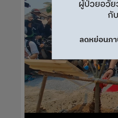
•
Management & HR
•
MGR Live
•
Infographic
•
การเมือง
•
ท่องเที่ยว
•
กีฬา
•
ต่างประเทศ
•
Special Scoop
•
เศรษฐกิจ-ธุรกิจ
•
จีน
•
ชุมชน-คุณภาพชีวิต
•
อาชญากรรม
•
Motoring
•
เกม
•
วิทยาศาสตร์
•
SMEs
•
หุ้น