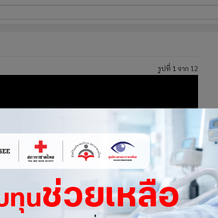
ี่ใช้
รูปที่
1
จาก 12
ine
้นสูง