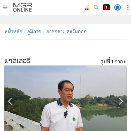
•
หน้าหลัก
•
หน้าหลัก
ทันเหตุการณ์
ภูมิภาค
ภาคกลาง-ตะวันออก
•
ภาคใต้
•
ภูมิภาค
•
แกลเลอรี
Online Section
รูปที่
1
จาก 6
•
บันเทิง
•
ผู้จัดการรายวัน
•
คอลัมนิสต์
•
ละคร
•
CbizReview
•
Cyber BIZ
•
ผู้จัดกวน