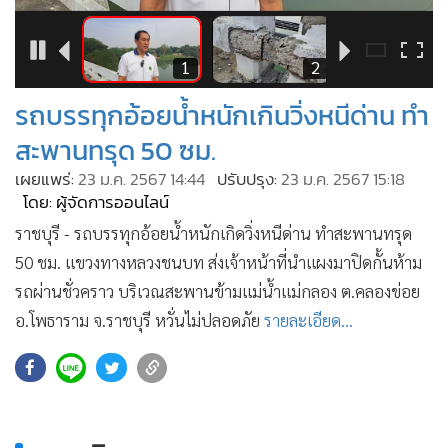
•
Good health & Well-being
•
Green Innovation & SD
•
Management & HR
6
1
2
•
MGR Live
รถบรรทุกอ้อยน้ำหนักเกินวิ่งหนีด่าน ทำ
•
Infographic
สะพานทรุด 50 ซม.
•
การเมือง
เผยแพร่:
23 ม.ค. 2567 14:44
ปรับปรุง:
23 ม.ค. 2567 15:18
•
ท่องเที่ยว
โดย: ผู้จัดการออนไลน์
•
กีฬา
ราชบุรี - รถบรรทุกอ้อยน้ำหนักเกิดวิ่งหนีด่าน ทำสะพานทรุด
•
ต่างประเทศ
50 ชม. แขวงทางหลวงชนบท ส่งเจ้าหน้าที่นำแผงมาปิดกั้นห้าม
•
Special Scoop
รถผ่านชั่วคราว บริเวณสะพานข้ามแม่น้ำแม่กลอง ต.คลองข่อย
•
เศรษฐกิจ-ธุรกิจ
อ.โพธาราม จ.ราชบุรี หวั่นไม่ปลอดภัย
รายละเอียด...
•
จีน
•
ชุมชน-คุณภาพชีวิต
•
อาชญากรรม
•
Motoring