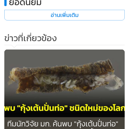
ยอดนิยม
•
เกม
•
วิทยาศาสตร์
อ่านเพิ่มเติม
•
SMEs
•
หุ้น
ข่าวที่เกี่ยวข้อง
•
อินโดจีน
•
กองทุนรวม
•
Celeb Online
•
Factcheck
•
ญี่ปุ่น
•
News1
•
Gotomanager
ทีมนักวิจัย มก. ค้นพบ "กุ้งเต้นปั่นท่อ"