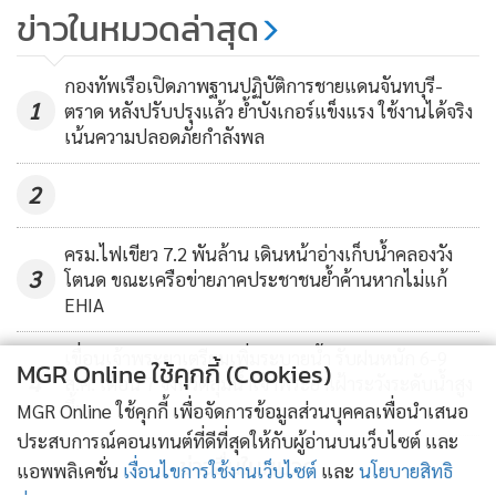
ข่าวในหมวดล่าสุด
กองทัพเรือเปิดภาพฐานปฏิบัติการชายแดนจันทบุรี-
1
ตราด หลังปรับปรุงแล้ว ย้ำบังเกอร์แข็งแรง ใช้งานได้จริง
เน้นความปลอดภัยกำลังพล
2
ครม.ไฟเขียว 7.2 พันล้าน เดินหน้าอ่างเก็บน้ำคลองวัง
3
โตนด ขณะเครือข่ายภาคประชาชนย้ำค้านหากไม่แก้
EHIA
เขื่อนเจ้าพระยาเตรียมเพิ่มระบายน้ำ รับฝนหนัก 6-9
MGR Online ใช้คุกกี้ (Cookies)
4
ส.ค. เตือน 7 จังหวัดลุ่มน้ำเจ้าพระยาเฝ้าระวังระดับน้ำสูง
ขึ้น
MGR Online ใช้คุกกี้ เพื่อจัดการข้อมูลส่วนบุคคลเพื่อนำเสนอ
ประสบการณ์คอนเทนต์ที่ดีที่สุดให้กับผู้อ่านบนเว็บไซต์ และ
ข่าวอื่นในหมวด
แอพพลิเคชั่น
เงื่อนไขการใช้งานเว็บไซต์
และ
นโยบายสิทธิ