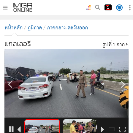
•
หน้าหลัก
หน้าหลัก
ภูมิภาค
ภาคกลาง-ตะวันออก
•
ทันเหตุการณ์
•
ภาคใต้
แกลเลอรี
รูปที่
1
จาก 5
•
ภูมิภาค
•
Online Section
•
บันเทิง
•
ผู้จัดการรายวัน
•
คอลัมนิสต์
•
ละคร
•
CbizReview
•
Cyber BIZ
•
ผู้จัดกวน