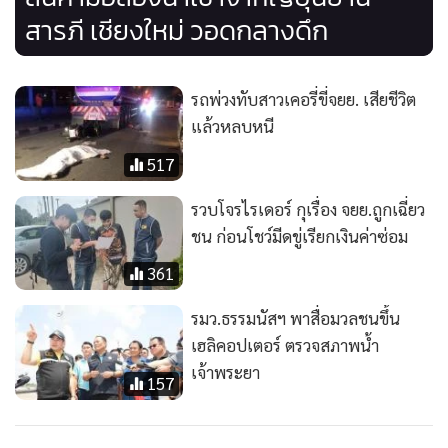
สารภี เชียงใหม่ วอดกลางดึก
รถพ่วงทับสาวเคอรี่ขี่จยย. เสียชีวิต
แล้วหลบหนี
517
รวบโจรไรเดอร์ กุเรื่อง จยย.ถูกเฉี่ยว
ชน ก่อนโชว์มีดขู่เรียกเงินค่าซ่อม
361
รมว.ธรรมนัสฯ พาสื่อมวลชนขึ้น
เฮลิคอปเตอร์ ตรวจสภาพน้ำ
เจ้าพระยา
157