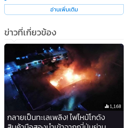
•
เกม
อ่านเพิ่มเติม
•
วิทยาศาสตร์
•
SMEs
ข่าวที่เกี่ยวข้อง
•
หุ้น
•
อินโดจีน
•
กองทุนรวม
•
Celeb Online
•
Factcheck
•
ญี่ปุ่น
•
News1
•
Gotomanager
1,168
กลายเป็นทะเลเพลิง! ไฟไหม้โกดัง
สินค้ามือสองนำเข้าจากญี่ปุ่นย่าน