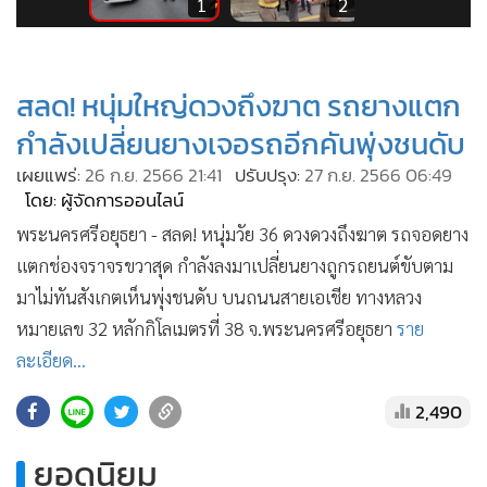
•
Good health & Well-being
5
1
2
•
Green Innovation & SD
•
Management & HR
สลด! หนุ่มใหญ่ดวงถึงฆาต รถยางแตก
•
MGR Live
กำลังเปลี่ยนยางเจอรถอีกคันพุ่งชนดับ
•
Infographic
•
การเมือง
เผยแพร่:
26 ก.ย. 2566 21:41
ปรับปรุง:
27 ก.ย. 2566 06:49
โดย: ผู้จัดการออนไลน์
•
ท่องเที่ยว
พระนครศรีอยุธยา - สลด! หนุ่มวัย 36 ดวงดวงถึงฆาต รถจอดยาง
•
กีฬา
แตกช่องจราจรขวาสุด กำลังลงมาเปลี่ยนยางถูกรถยนต์ขับตาม
•
ต่างประเทศ
มาไม่ทันสังเกตเห็นพุ่งชนดับ บนถนนสายเอเชีย ทางหลวง
•
Special Scoop
หมายเลข 32 หลักกิโลเมตรที่ 38 จ.พระนครศรีอยุธยา
ราย
•
เศรษฐกิจ-ธุรกิจ
ละเอียด...
•
จีน
•
ชุมชน-คุณภาพชีวิต
2,490
•
อาชญากรรม
ยอดนิยม
•
Motoring