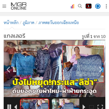
•
หน้าหลัก
หน้าหลัก
ภูมิภาค
ภาคตะวันออกเฉียงเหนือ
•
ทันเหตุการณ์
•
ภาคใต้
แกลเลอรี
รูปที่
1
จาก 10
•
ภูมิภาค
•
Online Section
•
บันเทิง
•
ผู้จัดการรายวัน
•
คอลัมนิสต์
•
ละคร
•
CbizReview
•
Cyber BIZ
•
ผู้จัดกวน