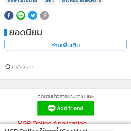
ลลิษา มโนบาล
ลิซ่า
ผ้าไหมผ้าฝ้ายโคราช
•
เกม
•
วิทยาศาสตร์
•
SMEs
ยอดนิยม
•
หุ้น
•
อินโดจีน
อ่านเพิ่มเติม
•
กองทุนรวม
•
Celeb Online
กำลังโหลด...
•
Factcheck
•
ญี่ปุ่น
•
News1
•
Gotomanager
ติดตามข่าวสารผ่านทาง LINE
MGR Online Application