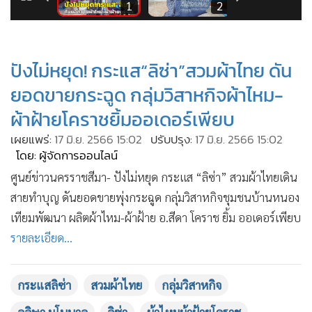
•
Good health & Well-being
10
1
2
•
Green Innovation & SD
•
Management & HR
ปังไม่หยุด! กระแส“ลิซ่า”สวมผ้าไทย ดัน
•
MGR Live
•
Infographic
ยอดขายกระฉูด กลุ่มวิสาหกิจผ้าไหม-
•
การเมือง
ผ้าฝ้ายโคราชยิ้มออเดอร์เพียบ
•
ท่องเที่ยว
เผยแพร่:
17 มิ.ย. 2566 15:02
ปรับปรุง:
17 มิ.ย. 2566 15:02
•
กีฬา
โดย: ผู้จัดการออนไลน์
•
ต่างประเทศ
ศูนย์ข่าวนครราชสีมา- ปังไม่หยุด กระแส “ลิซ่า” สวมผ้าไทยเดิน
•
Special Scoop
สายทำบุญ ดันยอดขายพุ่งกระฉูด กลุ่มวิสาหกิจชุมชนบ้านหนอง
•
เศรษฐกิจ-ธุรกิจ
เทียมพัฒนา ผลิตผ้าไหม-ผ้าฝ้าย อ.สีดา โคราช ยิ้ม ออเดอร์เพียบ
•
รายละเอียด...
จีน
•
ชุมชน-คุณภาพชีวิต
•
อาชญากรรม
กระแสลิซ่า
สวมผ้าไทย
กลุ่มวิสาหกิจ
•
Motoring