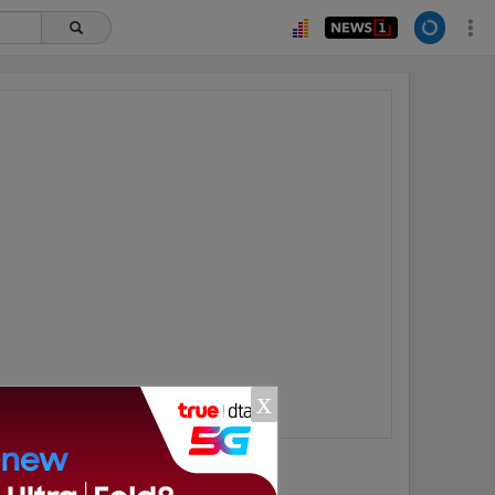
x
ยอดนิยม