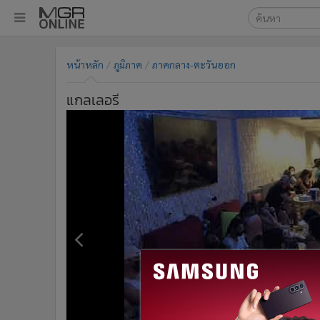
เลือกเครื่องมือท
•
หน้าหลัก
หน้าหลัก
ภูมิภาค
ภาคกลาง-ตะวันออก
ค้นหา
•
ทันเหตุการณ์
Google
•
ภาคใต้
แกลเลอรี
•
ภูมิภาค
MGR Onl
•
Online Section
ค้นหาขั
•
บันเทิง
•
ผู้จัดการรายวัน
•
คอลัมนิสต์
•
ละคร
•
CbizReview
•
Cyber BIZ
•
ผู้จัดกวน
•
Good health & Well-being
•
Green Innovation & SD