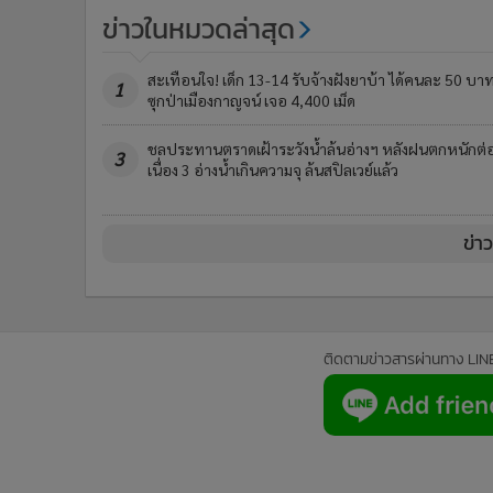
ข่าวในหมวดล่าสุด
สะเทือนใจ! เด็ก 13-14 รับจ้างฝังยาบ้า ได้คนละ 50 บา
1
ซุกป่าเมืองกาญจน์ เจอ 4,400 เม็ด
ชลประทานตราดเฝ้าระวังน้ำล้นอ่างฯ หลังฝนตกหนักต่
3
เนื่อง 3 อ่างน้ำเกินความจุ ล้นสปิลเวย์แล้ว
ข่า
ติดตามข่าวสารผ่านทาง LIN