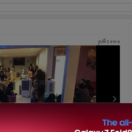
ี่ใช้
รูปที่
1
จาก 6
ine
้นสูง