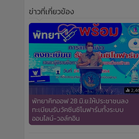
•
อินโดจีน
ข่าวที่เกี่ยวข้อง
•
กองทุนรวม
•
Celeb Online
•
Factcheck
•
ญี่ปุ่น
•
News1
•
Gotomanager
2,4
พัทยาคิกออฟ 28 มิ.ย.ให้ประชาชนลง
ทะเบียนรับวัคซีนซิโนฟาร์มทั้งระบบ
ออนไลน์-วอล์กอิน