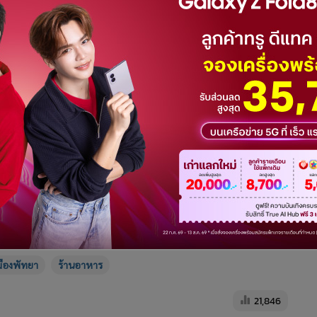
3
4
5
า-บารากู่ให้นักท่องเที่ยวในเมืองพัทยา รวบผู้
 ผู้จัดการออนไลน์
องพัทยา ตำรวจชลบุรี สนธิกำลังร่วมตำรวจพื้นที่บุกจับร้านอาหาร
รวบนักดื่มไทย-เทศกว่า 100 คน
รายละเอียด...
มืองพัทยา
ร้านอาหาร
21,846