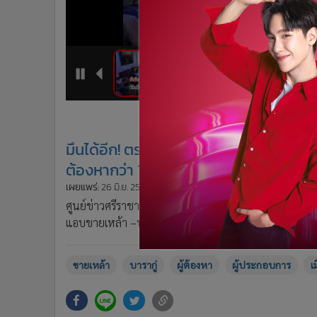
•
Management & HR
•
MGR Live
•
Infographic
•
การเมือง
•
ท่องเที่ยว
5
6
1
2
•
กีฬา
•
ต่างประเทศ
•
Special Scoop
มึนได้อีก! ตร.บุกจับร้านอาหารลอบขายเหล้
•
เศรษฐกิจ-ธุรกิจ
ต้องหากว่า 100 ราย
•
จีน
เผยแพร่:
26 มิ.ย. 2564 10:55
ปรับปรุง:
26 มิ.ย. 2564 10:55
โดย:
•
ชุมชน-คุณภาพชีวิต
ศูนย์ข่าวศรีราชา – ยังมึน! ผู้ประกอบการเห็นแก่ได้ในเมื
•
อาชญากรรม
แอบขายเหล้า –บารากู่ให้นักท่องเที่ยวช่วงคืนที่ผ่านมา
•
Motoring
•
เกม
ขายเหล้า
บารากู่
ผู้ต้องหา
ผู้ประกอบการ
เ
•
วิทยาศาสตร์
•
SMEs
•
หุ้น