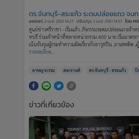
•
อินโดจีน
ตร.จันทบุรี-สระแก้ว ระดมปล่อยแถว จนท.
•
กองทุนรวม
เผยแพร่:
2 เม.ย. 2561 14:27
ปรับปรุง:
2 เม.ย. 2561 14:57
โดย: M
•
Celeb Online
ศูนย์ข่าวศรีราชา - เริ่มแล้ว..กิจกรรมระดมปล่อยแถวเจ
•
Factcheck
ทบรี ร่วมเจ้าหน้าที่หลายหน่วยรวม 400 นาย เริ่มมาต
•
ญี่ปุ่น
เน้นจับกุมผู้กระทำความผิดเกี่ยวกับอาวุธปืน ,ยาเสพติ
•
News1
รายละเอียด...
•
Gotomanager
อาชญากรรม
สงกรานต์
ตร.จันทบุรี - สระแก้ว
ป้
ข่าวที่เกี่ยวข้อง