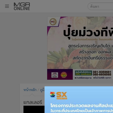
เลือกเครื่องมือท
•
หน้าหลัก
ค้นหา
•
ทันเหตุการณ์
Google
•
ภาคใต้
•
ภูมิภาค
MGR Onl
•
Online Section
ค้นหาขั
•
บันเทิง
•
ผู้จัดการรายวัน
•
คอลัมนิสต์
•
ละคร
•
CbizReview
•
Cyber BIZ
หน้าหลัก
ภูมิภาค
ภาคกลาง-ตะวันออก
•
ผู้จัดกวน
•
Good health & Well-being
แกลเลอรี
•
Green Innovation & SD