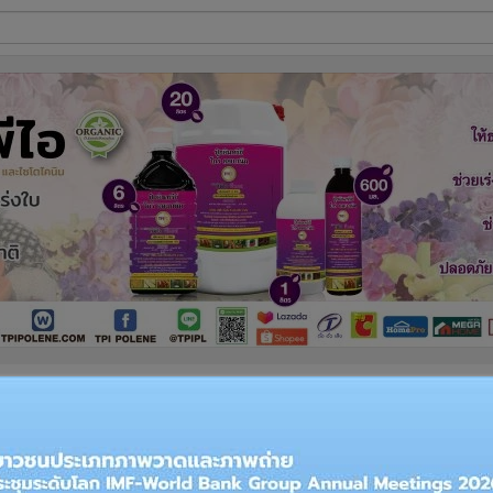
ี่ใช้
ine
้นสูง
รูปที่
1
จาก 6