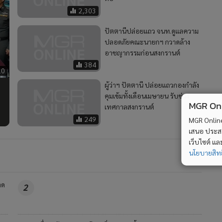
2,303
ปัตตานีปล่อยแถว จนท.ดูแลความ
ปลอดภัยคณะนายกฯ กวาดล้าง
อาชญากรรมก่อนสงกรานต์
384
10
ผู้ว่าฯ ปัตตานี ปล่อยแถวกองกำลัง
คุมเข้มทั้งเดือนเมษายน รับช่วง
MGR Onli
เทศกาลสงกรานต์
249
MGR Online 
เสนอ ประสบก
เว็บไซต์ แ
นโยบายสิทธ
าด
2