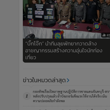
4
“บิ๊กโจ๊ก” นำทีมลุยพัทยากวาดล้าง
อาชญากรรมสร้างความอุ่นใจนักท่อง
เที่ยว
ข่าวในหมวดล่าสุด
กองทัพเรือเปิดภาพฐานปฏิบัติการชายแดนจันทบุรี-ตร
1
หลังปรับปรุงแล้ว ย้ำบังเกอร์แข็งแรง ใช้งานได้จริง เน้น
ความปลอดภัยกำลังพล