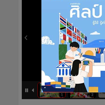
•
Management & HR
•
MGR Live
•
Infographic
•
การเมือง
•
ท่องเที่ยว
•
กีฬา
•
ต่างประเทศ
•
Special Scoop
•
เศรษฐกิจ-ธุรกิจ
•
จีน
•
ชุมชน-คุณภาพชีวิต
•
อาชญากรรม
•
Motoring
•
เกม
•
วิทยาศาสตร์
5
6
1
2
•
SMEs
•
หุ้น