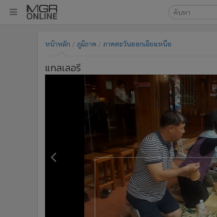
เลือกเครื่องมือท
•
หน้าหลัก
หน้าหลัก
ภูมิภาค
ภาคตะวันออกเฉียงเหนือ
ค้นหา
•
ทันเหตุการณ์
Google
•
ภาคใต้
แกลเลอรี
•
ภูมิภาค
MGR Onl
•
Online Section
ค้นหาขั
•
บันเทิง
•
ผู้จัดการรายวัน
•
คอลัมนิสต์
•
ละคร
•
CbizReview
•
Cyber BIZ
•
ผู้จัดกวน
•
Good health & Well-being
•
Green Innovation & SD