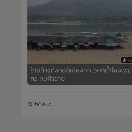
•
อินโดจีน
•
กองทุนรวม
•
Celeb Online
•
Factcheck
•
ญี่ปุ่น
•
News1
•
Gotomanager
4
ร้านค้าแก่งคุดคู้เชียงคานวิตกน้ำโขงเพิ่ม
กระทบค้าขาย
ข่าวในหมวดล่าสุด
น้ำตาท่วมกาฬสินธุ์ ญาติพร้อมแฟนคลับนับพันรับร่าง
1
"ฮลุน โซโล่" ย่าเก็บตัวเงียบไม่กล้ามองหน้าหลาน รับไม่ได
ต่อการจากไป