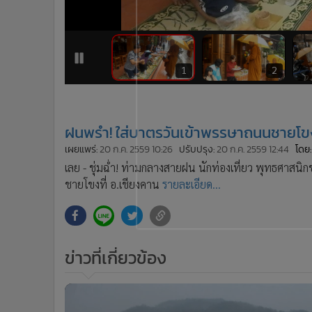
•
Management & HR
•
MGR Live
•
Infographic
•
การเมือง
1
2
•
ท่องเที่ยว
•
กีฬา
•
ต่างประเทศ
ฝนพรำ! ใส่บาตรวันเข้าพรรษาถนนชายโข
•
Special Scoop
เผยแพร่:
20 ก.ค. 2559 10:26
ปรับปรุง:
20 ก.ค. 2559 12:44
โดย
•
เศรษฐกิจ-ธุรกิจ
เลย - ชุ่มฉ่ำ! ท่ามกลางสายฝน นักท่องเที่ยว พุทธศาส
•
จีน
ชายโขงที่ อ.เชียงคาน
รายละเอียด...
•
ชุมชน-คุณภาพชีวิต
•
อาชญากรรม
•
Motoring
•
เกม
ข่าวที่เกี่ยวข้อง
•
วิทยาศาสตร์
•
SMEs
•
หุ้น