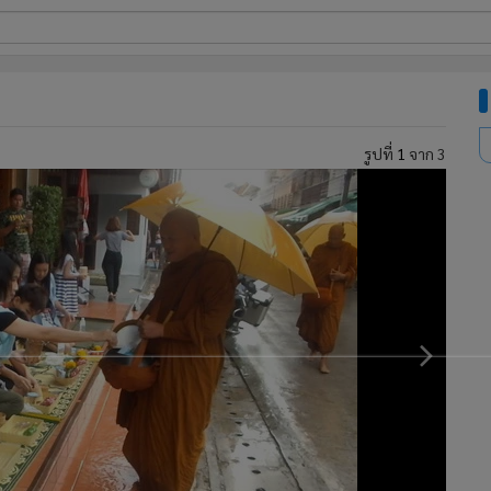
ี่ใช้
รูปที่
1
จาก 3
ine
้นสูง