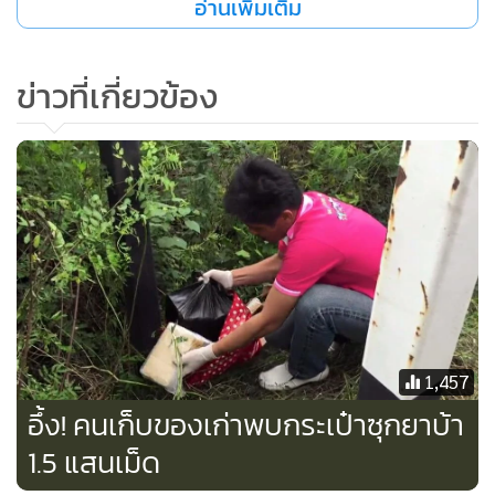
อ่านเพิ่มเติม
•
เกม
•
วิทยาศาสตร์
ข่าวที่เกี่ยวข้อง
•
SMEs
•
หุ้น
•
อินโดจีน
•
กองทุนรวม
•
Celeb Online
•
Factcheck
•
ญี่ปุ่น
•
News1
•
Gotomanager
1,457
อึ้ง! คนเก็บของเก่าพบกระเป๋าซุกยาบ้า
1.5 แสนเม็ด