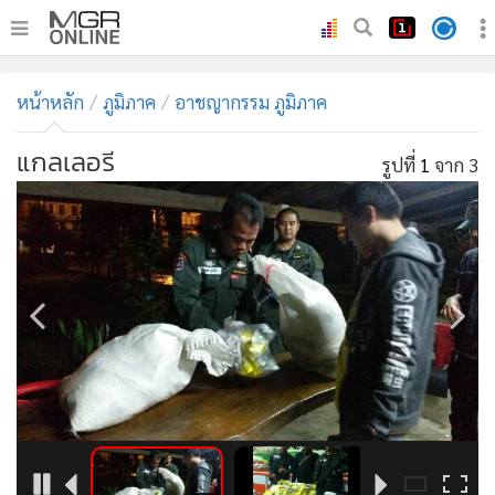
•
หน้าหลัก
หน้าหลัก
ภูมิภาค
อาชญากรรม ภูมิภาค
•
ทันเหตุการณ์
•
ภาคใต้
แกลเลอรี
รูปที่
1
จาก 3
•
ภูมิภาค
•
Online Section
•
บันเทิง
•
ผู้จัดการรายวัน
•
คอลัมนิสต์
•
ละคร
•
CbizReview
•
Cyber BIZ
•
ผู้จัดกวน