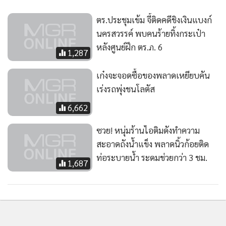
ตร.ประชุมเข้ม จี้ติดคดีชิงเงินแบงก์
นครสวรรค์ พบคนร้ายทิ้งกระเป๋า
หลังศูนย์ฝึก ตร.ภ. 6
1,287
เก๋งจะจอดซื้อของพลาดเหยียบคัน
เร่งรถพุ่งชนโลตัส
6,662
ซวย! หนุ่มร้านไอติมดังทำความ
สะอาดถังน้ำแข็ง พลาดนิ้วก้อยติด
ท่อระบายน้ำ ระดมช่วยกว่า 3 ชม.
1,687