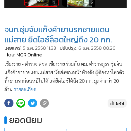
•
Good health & Well-being
3
1
2
•
Green Innovation & SD
•
Management & HR
จนท.ซุ่มจับแก๊งค้ายานรกชายแดน
•
MGR Live
•
Infographic
แม่สาย ยึดไอซ์ล็อตใหญ่ถึง 20 กก.
•
การเมือง
เผยแพร่:
5 ธ.ค. 2558 11:33
ปรับปรุง:
6 ธ.ค. 2558 08:26
โดย: MGR Online
•
ท่องเที่ยว
•
กีฬา
เชียงราย - ตำรวจ ตชด.เชียงราย ร่วมกับ ตม. ตำรวจภูธร ซุ่มจับ
แก๊งค้ายาชายแดนแม่สาย นัดส่งของหน้าห้างดัง ผู้ต้องหาไหวตัว
•
ต่างประเทศ
ทิ้งยานรกก่อนหนีไปได้ แต่ยึดไอซ์ได้ถึง 20 กก. มูลค่ากว่า 20
•
Special Scoop
ล้าน
รายละเอียด...
•
เศรษฐกิจ-ธุรกิจ
•
จีน
649
•
ชุมชน-คุณภาพชีวิต
ยอดนิยม
•
อาชญากรรม
•
Motoring